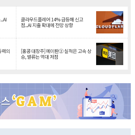
Mute
.AI
클라우드플레어 14% 급등해 신고
점...AI 지출 확대에 전망 상향
 동력의
[홍콩 대장주] 메이퇀② 실적은 고속 상
승, 밸류는 역대 저점