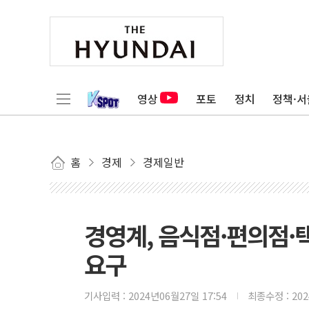
영상
포토
정치
정책·서
홈
경제
경제일반
경영계, 음식점·편의점·
요구
기사입력 :
2024년06월27일 17:54
최종수정 :
20