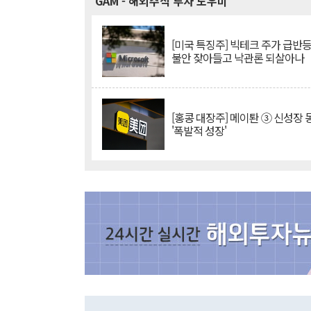
GAM
- 해외주식 투자 도우미
[미국 특징주] 빅테크 주가 급반등..
불안 잦아들고 낙관론 되살아나
[홍콩 대장주] 메이퇀 ③ 신성장
'폭발적 성장'