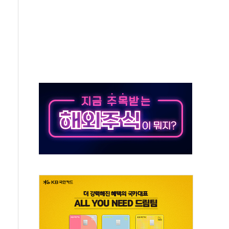
 지급 확정되나…재상고 앞두고 막판 셈법
'행복상자' 전달
극기 거꾸로' 논란…이틀만에 철거
 예술·체육요원 최대 33% 감축
 역대 최대폭 감소한 9.4%↓…유통업계 양극화 심화
 특사'로 콜롬비아 대통령 취임식 참석
시간당 30mm 강한 비...호우 피해 없어