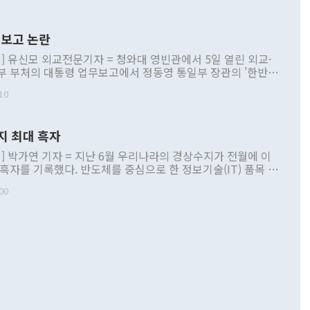
보고 논란
] 유신모 외교전문기자 = 청와대 영빈관에서 5일 열린 외교·
부 부처의 대통령 업무보고에서 정동영 통일부 장관의 '한반도
 구상'과 업무보고 발언이 논란을 빚고 있다. 이날 정 장관의
10
정부 내 조율을 거치지 않은 사안을 정책으로 추진하겠다고 공
는가 하면 사실 관계에 맞지 않은 설명도 있었다. 이재명 대통
로 신중을 기해 달라고 경고했고, 조현 외교부 장관은 '이상
지 최대 흑자
 근거한 비현실적 구상'이라는 비판을 내놨다. 그동안 정 장
책 관련 발언이 물의를 빚은 적은 여러 번 있지만 대통령과 유
] 박가연 기자 = 지난 6월 우리나라의 경상수지가 전월에 이
이 공개적으로 부정적 입장을 표명한 것은 이례적이다. 정 장
 흑자를 기록했다. 반도체를 중심으로 한 정보기술(IT) 품목 수
대북 접근법과 월권을 제어해야 한다는 목소리도 높아지고 있
간 상품수출이 처음으로 1000억달러를 넘어선 영향이다. [자
00
 따르
기자간담회를 하고 있다. [사진=통일부] 2026.07.23 ◆통일
 경상수지는 497억3000만달러 흑자로 집계됐다. 전월(386억
 넘어선 주장 정 장관은 이날 업무보고에서 '한반도 평화공존
)에 이어 두 달 연속 월간 기준 역대 최대 기록을 갈아치웠다.
 설명하면서 이재명 정부 2년차 핵심 과제로 상호 존중·평화
해 상반기 누적 경상수지 흑자는 1910억1000만달러를 기록
·핵 없는 한반도 등 3대 기본 방향을 제시했다. 정 장관은 "대
지 흑자를 견인한 것은 상품수지다. 6월 상품수지는 478억
언어는 멈춰야 한다"면서 주적 용어 대체를 주장했다. 지난 25
 흑자를 기록하며 전월에 이어 역대 최대를 다시 썼다. 국제수
D(완전하고 검증가능하며 되돌릴 수 없는 비핵화) 구도는 이미
수출은 1123억7000만달러로 전년 동월 대비 84.5% 증가하
했다. 또 "현 시점에서 흘러간 선(先)비핵화만 되뇌는 것은
 처음으로 1000억달러를 넘어섰다. 상품수입은 644억8000만
 데 힘이 되지 않는다"고 주장했다. 정 장관은 또 "정전 체제
6% 늘었다. 통관 기준으로는 반도체 수출이 전년 동월 대비
로 바꾸는 논의에 착수하겠다"면서 "북·미 정상회담 견인과