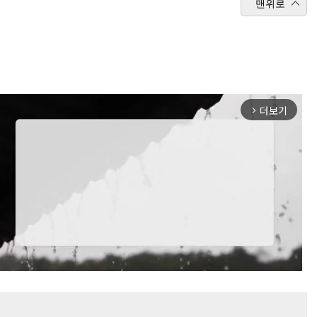
맨위로
더보기
arrow_forward_ios