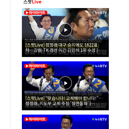
스팟
Live
[스팟Live] 정청래 대구 승리에도 1622표
차…강원·TK 경선 이긴 김민석 1위 수성 |
26.08.09 더불어민주당 당대표·최고위원 후
보 대구·경북 합동연설회
[스팟Live] “맞습니다! 교체해야 합니다!”…
정청래, 지도부 교체 주장 ‘정면돌파’ |
26.08.09 더불어민주당 당대표·최고위원 후
보 대구·경북 합동연설회