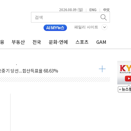
2026.08.09 (일)
ENG
中文
|
|
.'두천~하당'·'올미골교' 차량 통행 선제 제한
패밀리 사이트
부 작업 중 근로자 1명 숨져
금융
부동산
전국
문화·연예
스포츠
GAM
철강 AI융합실증센터' 들어선다
대 숨진 채 발견...경찰, 조사 중
.48%p 차 선두 유지...金 46.01% vs 鄭 44.53%
기 당선...합산득표율 68.63%
해 10대 구속…범행 후 반려견도 죽여
 정청래에 승리…金 48.54% vs 鄭 44.40%
경선 결과...김민석 48.54% 정청래 44.40%
발표...김민석 47.37% 정청래 45.71% 송영길 6.92%
발표...정청래 47.82% 김민석 46.35% 송영길 5.83%
발표...김민석 50.30% 정청래 41.94% 송영길 7.76%
객 400명 맞이…"마음 잇는 시간 되길"