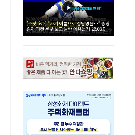
[스팟Live] “자기 이름으로 정당명을…” 송영
길이 피켓 문구 보고 놀란 이유는? | 26.08.09
더불어민주당 당대표·최고위원 후보 대구·경
북 합동연설회