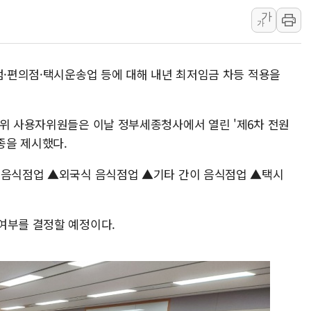
가
최태원, 노소영에 9440억
가
하나금융, 명동 소상공인에 
인천시 광복절 현수막 '태
점·편의점·택시운송업 등에 대해 내년 최저임금 차등 적용을
병무청, 보충역 전면 손질…
홈플러스發 대형마트 판매,
윤준병·이해민 의원, '정부
임위 사용자위원들은 이날 정부세종청사에서 열린 '제6차 전원
업종을 제시했다.
'호우·산사태 주의보' 울진 
식 음식점업 ▲외국식 음식점업 ▲기타 간이 음식점업 ▲택시
 여부를 결정할 예정이다.