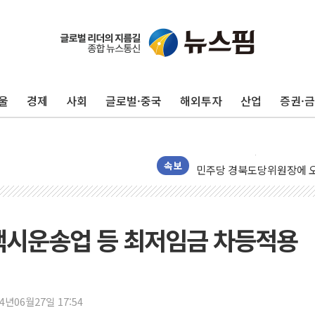
125mm 폭우 쏟아진 울진..
평택 진위면 공장서 탱크 내
울
경제
사회
글로벌·중국
해외투자
산업
증권·
포항 블루밸리 국가산단에 '
상주 낙동강 선착장 하류서 50
[종합] 김민석, 정청래에 누적 1
민주당 경북도당위원장에 오중
속보
인천서 말다툼 중 어머니 살
김민석, 강원·대구·경북 경선서
[속보] 민주, 강원·대구·경북 
택시운송업 등 최저임금 차등적용
[속보] 민주, 경북 경선 결과 
[속보] 민주, 대구 경선 결과 
[속보] 민주, 강원 경선 결과 
24년06월27일 17:54
정재헌 CEO, SKT 장기고