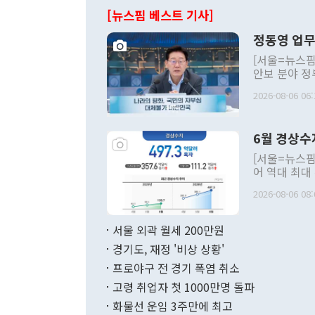
[뉴스핌 베스트 기사]
정동영 업무
[서울=뉴스핌
안보 분야 정
평화공존 발전
2026-08-06 06:
발언 중에는 
언한 것이 있
령은 공개적으
6월 경상수
주의적 희망에
관의 대북 정
[서울=뉴스핌
관 부처 장관
어 역대 최대
관의 무리한 
출 호조로 월
다. [정동영 통일부 장관이 지난달 23일 오후 서울 종로구 정부서울청사에
2026-08-06 08:
료=한국은행] 한국은행이 6일 발표한 '2026년 6월 국제수지(잠정)'에
서 취임 1주년 
면 지난 6월
부 장관 권한
1000만달러
서울 외곽 월세 200만원
발전 구상'을
이에 따라 올
적 갈등 해결
경기도, 재정 '비상 상황'
했다. 경상수
결과 혐오의 
9000만달러
프로야구 전 경기 폭염 취소
년간의 CVI
지 기준 상품
고령 취업자 첫 1000만명 돌파
무너졌다고도 
며 월간 기준
현실을 바꾸는
달러로 38.
화물선 운임 3주만에 최고
를 평화 체제