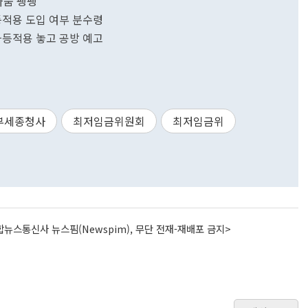
싸움 팽팽
등적용 도입 여부 분수령
차등적용 놓고 공방 예고
부세종청사
최저임금위원회
최저임금위
뉴스통신사 뉴스핌(Newspim), 무단 전재-재배포 금지>