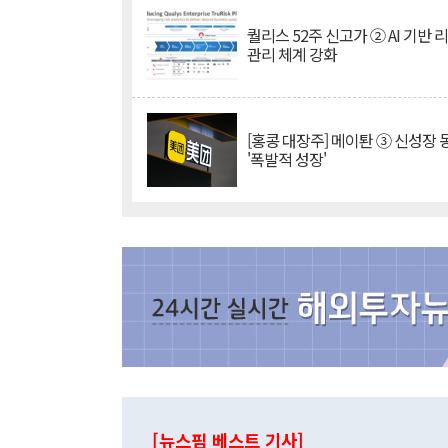
퀄리스 52주 신고가 ② AI 기반 
관리 체계 강화
[홍콩 대장주] 메이퇀 ③ 신성장
'폭발적 성장'
[뉴스핌 베스트 기사]