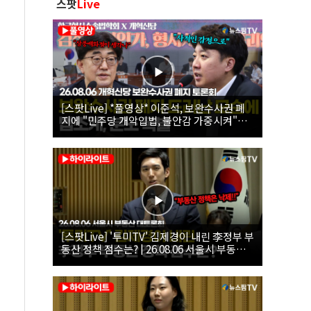
스팟
Live
[스팟Live] *풀영상* 이준석, 보완수사권 폐
지에 "민주당 개악입법, 불안감 가중시켜"｜
26.08.06 개혁신당 보완수사권 폐지 토론회
[스팟Live] '투미TV' 김제경이 내린 李정부 부
동산 정책 점수는? | 26.08.06 서울시 부동산
대토론회