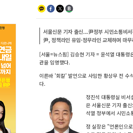
서울신문 기자 출신...尹정부 시민소통비서
尹, 정책라인 유임·정무라인 교체하며 마무
[서울=뉴스핌] 김승현 기자 = 윤석열 대통
관을 임명했다.
이른바 '회칼' 발언으로 사임한 황상무 전 
다.
정진석 대통령실 비서실
은 서울신문 기자 출신
석열 정부에서 시민소
정 실장은 "언론인으로