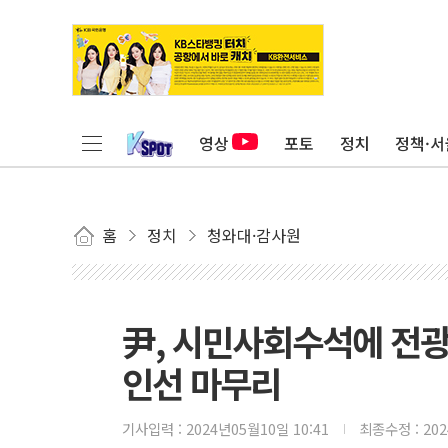
영상
포토
정치
정책·서
홈
정치
청와대·감사원
尹, 시민사회수석에 전광
인선 마무리
기사입력 :
2024년05월10일 10:41
최종수정 :
20