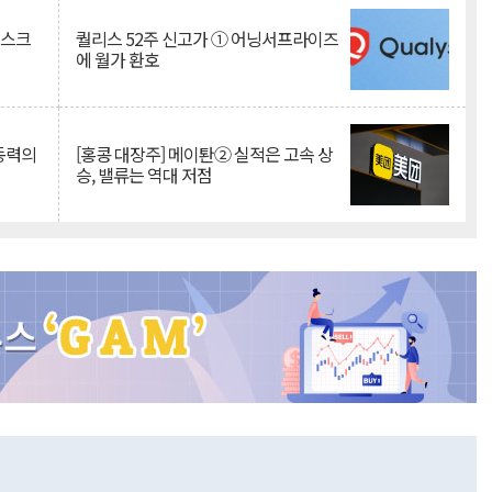
리스크
퀄리스 52주 신고가 ① 어닝서프라이즈
에 월가 환호
 동력의
[홍콩 대장주] 메이퇀② 실적은 고속 상
승, 밸류는 역대 저점