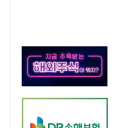
미사일 1발 발사… 올해 10번째·42일 만 도발
 새 안보 위기… 반군·마약카르텔이 습득해 전투 활용
어선 구조
무해한 표면 부식 물질"
분만에 진화...외국인 노동자 숨져
즌2
축 피해 최소화 '총력 대응'
유입에도 박스권…美 암호화폐 법안 처리 여부도 변수
 '62일째'..."대부분 여기서 상주"
환자 2665명·사망 23명