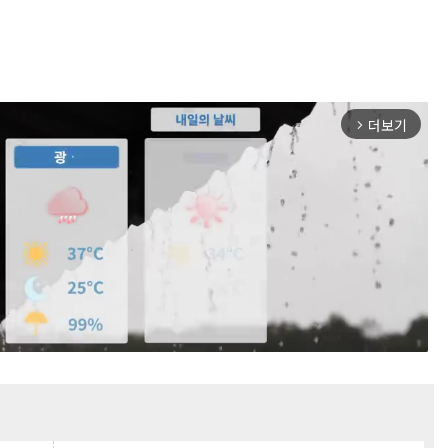
더보기
arrow_forward_ios
Mute