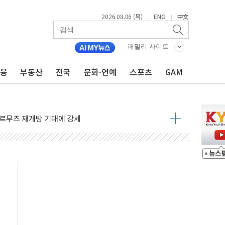
2026.08.06 (목)
ENG
中文
|
|
패밀리 사이트
금융
부동산
전국
문화·연예
스포츠
GAM
주 차익실현 속 혼조세...웨스턴디지털·샌디스크↓
 긴급회의 개최
호르무즈 재개방 기대에 강세
조까지, 상승...호실적 보고 기업 상승세 뚜렷
인 '사파리' 공격… 시민들 공포감 극대화 전략
' 임시 주총 기대감에 홀로 상한가…마진 잔액은 사상 최고
버리지 위험수위…숨은 차입이 더 큰 변수"
대응 1단계 진압 중
야, 경쟁상대 中과 비교해야"
하는 '선봉'의 대민 봉사