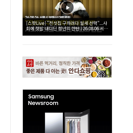
[스팟Live] "전셋집 구하려다 월세 선택"...사
회에 첫발 내디딘 청년의 한탄 | 26.08.06 서울
시 부동산 대토론회