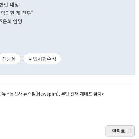
변인 내정
협의한 게 전부"
조은희 임명
전광삼
시민사회수석
뉴스통신사 뉴스핌(Newspim), 무단 전재-재배포 금지>
맨위로