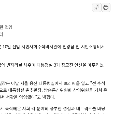
[3보] 북, 원산서 동해로 단거리 탄도
가
가
우크라 드론 전술, 중남미 콜롬비아에
동해해경, 독도 해상서 부유물 감긴 
관 역임
주한미군 "오산기지 누출, 백린 아닌 
리
구미 폐염산처리업체서 불 2시간30여
해군과 함께하는 '불금전파, 송정' 시
령은 10일 신임 시민사회수석비서관에 전광삼 전 시민소통비서
강원도 폭염특보 11일째…온열질환·가
[코인 시황] 비트코인, ETF 자금 
수석의 빈자리를 채우며 대통령실 3기 참모진 인선을 마무리했
[르포] 39도 폭염 속 잠실 개표소 시위
강원·전라권 폭염중대경보 확대…온열질
장은 이날 서울 용산 대통령실에서 브리핑을 열고 "전 수석
으로 대통령실 춘추관장, 방송통신위원회 상임위원을 거쳐 윤
통비서관을 역임했다"고 밝혔다.
서 축적해온 사회 각 분야의 풍부한 경험과 네트워크를 바탕