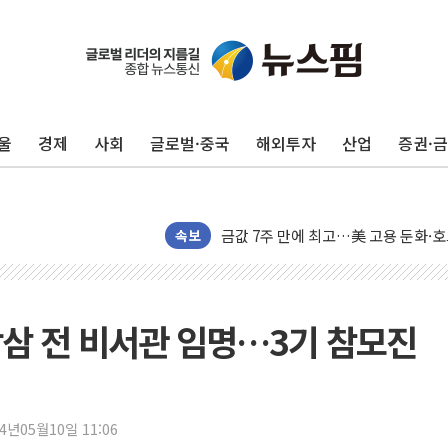
울
경제
사회
글로벌·중국
해외투자
산업
증권·
뉴욕 증시 프리뷰, 미 주가선물 AI
청와대, 北 단거리 탄도미사일 발사에
금값 7주 만에 최고…美 고용 둔화·
속보
[인도증시] 중동 긴장 완화에 실적 호
러, 1인칭시점 드론으로 우크라 민간
[베트남 증시] 지수 하락 속 'DGC
삼 전 비서관 임명…3기 참모진
'월가의 황제' 다이먼 "금융시장 레
양주 섬유염색공장서 화재 1명 중상…
김정관 산업부 장관 "주 52시간 손봐
24년05월10일 11:06
해군 1함대 창설 80주년…지역과 함께