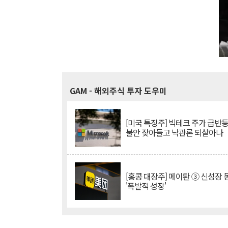
GAM
- 해외주식 투자 도우미
[미국 특징주] 빅테크 주가 급반등..
불안 잦아들고 낙관론 되살아나
[홍콩 대장주] 메이퇀 ③ 신성장
'폭발적 성장'