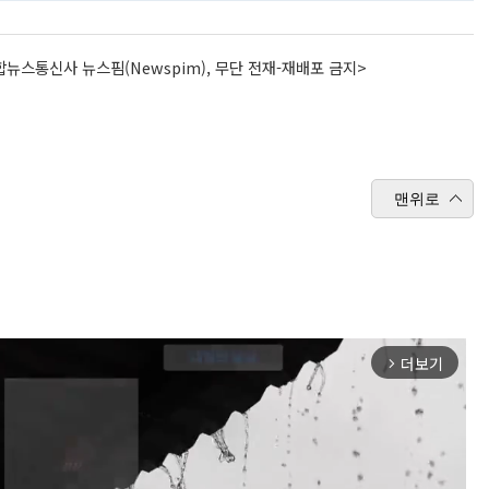
뉴스통신사 뉴스핌(Newspim), 무단 전재-재배포 금지>
맨위로
더보기
arrow_forward_ios