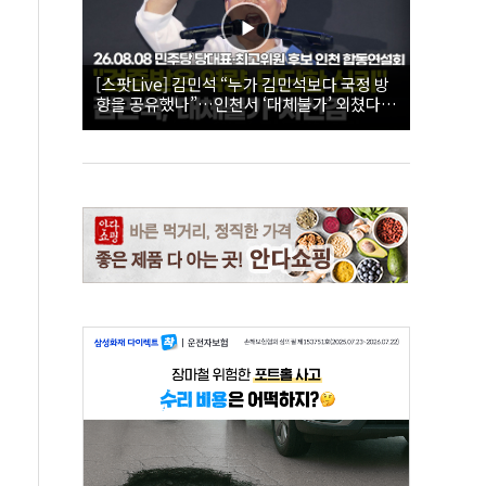
[스팟Live] 김민석 “누가 김민석보다 국정 방
향을 공유했나”…인천서 ‘대체불가’ 외쳤다 |
26.08.08 더불어민주당 당대표·최고위원 후
보 인천 합동연설회