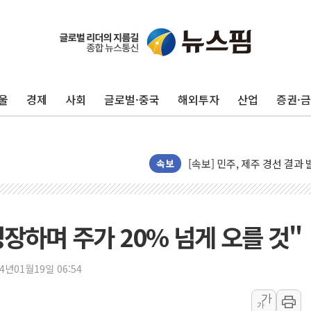
울진·영덕 '호우특보'-포항 '
[종합] 김민석, 정청래에 '0.86
인천 합동연설회 나선 송영길
김민석, 2주차 제주·인천 경선서
인사하는 김민석 당대표 후보
울
경제
사회
글로벌·중국
해외투자
산업
증권·
[속보] 민주, 제주·인천 경선 결
[속보] 민주, 인천 경선 결과 발
[속보] 민주, 제주 경선 결과 발
속보
이번주 국내 주요 금융일정(8.1
美, 이란전 출구전략 만지작
강릉·동해·삼척 시간당 최대 
성장하며 주가 20% 넘게 오를 것"
폐기물 수거하다 참변…60대
서울 중랑구 주택가서 흉기 난
24년01월19일 06:54
李대통령 "결혼 때문에 손해 
가
여수 오동도 인근 해상서 모
가