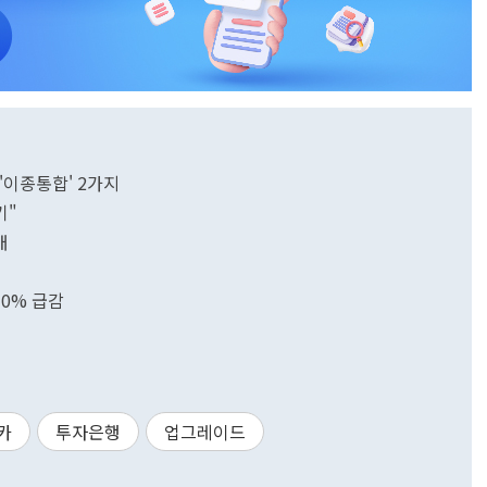
 '이종통합' 2가지
기"
매
30% 급감
카
투자은행
업그레이드