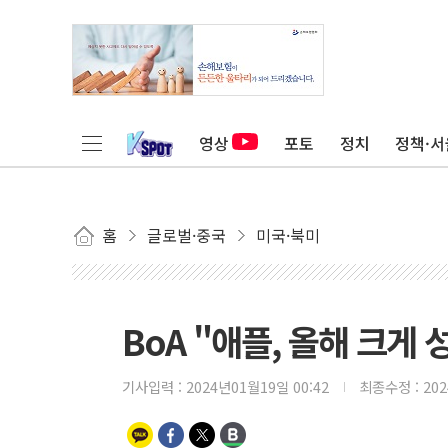
영상
포토
정치
정책·서
홈
글로벌·중국
미국·북미
BoA "애플, 올해 크게 
기사입력 :
2024년01월19일 00:42
최종수정 :
20