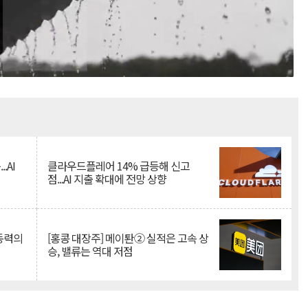
Mute
.AI
클라우드플레어 14% 급등해 신고
점...AI 지출 확대에 전망 상향
 동력의
[홍콩 대장주] 메이퇀② 실적은 고속 상
승, 밸류는 역대 저점