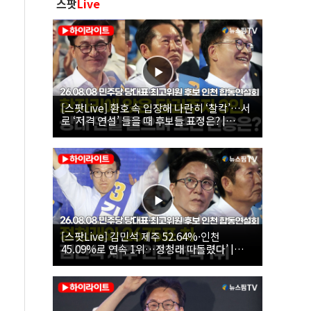
스팟
Live
[스팟Live] 환호 속 입장해 나란히 ‘찰칵’…서
로 ‘저격 연설’ 들을 때 후보들 표정은? |
26.08.08 더불어민주당 당대표·최고위원 후
보 인천 합동연설회
[스팟Live] 김민석 제주 52.64%·인천
45.09%로 연속 1위…정청래 따돌렸다’ |
26.08.08 더불어민주당 당대표·최고위원 후
보 인천 합동연설회