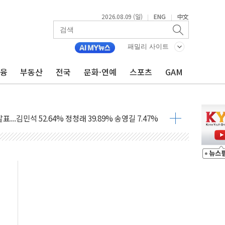
산사태 주의보'...경북도, 호우 피해·통제구간 없어
2026.08.09 (일)
ENG
中文
|
|
%p' 차 재역전 성공...金 45.42% vs 鄭 44.56%
·정청래·김민석 당대표 후보
패밀리 사이트
 정청래에 승리...47.75% vs 42.08%
금융
부동산
전국
문화·연예
스포츠
GAM
과 발표...김민석 47.75% 정청래 42.08%
표...김민석 45.09% 정청래 43.27% 송영길 11.63%
표...김민석 52.64% 정청래 39.89% 송영길 7.47%
0~8.14)
…공습 한계·탄약 부족 현실화
50㎜ 폭우…강원 동해안 강한 비 이어져
 환경미화원 수거차에 치여 사망
동…60대 남성 2명 숨져
보는 일 없게"…'결혼 페널티' 22개 과제 손본다
터보트 전복…1명 사망·1명 실종