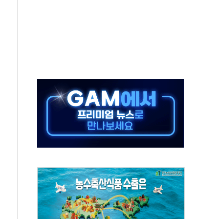
의 날 참석..."국제적 시민 연대로 목소리 내야"
 실종 60대 나흘만에 숨진 채 발견
 살해 10대 아들 체포
' 받아친 정청래…제주 연설서 신경전 고조