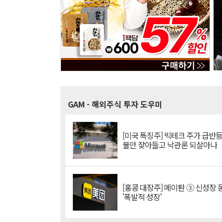
GAM
- 해외주식 투자 도우미
[미국 특징주] 빅테크 주가 급반등..
불안 잦아들고 낙관론 되살아나
[홍콩 대장주] 메이퇀 ③ 신성장
'폭발적 성장'