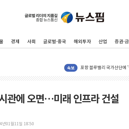
울
경제
사회
글로벌·중국
해외투자
산업
증권·
평택 진위면 공장서 질식사
포항 블루밸리 국가산단에 '
상주 낙동강 선착장 하류서 50
속보
[종합] 김민석, 정청래에 누적 '
민주당 경북도당위원장에 오중
인천서 말다툼 중 어머니 살
대 전시관에 오면…미래 인프라 건설
김민석, 강원·대구·경북 경선서
[속보] 민주, 강원·대구·경북 
[속보] 민주, 경북 경선 결과 
24년01월11일 18:50
[속보] 민주, 대구 경선 결과 