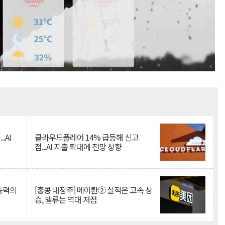
Mute
.AI
클라우드플레어 14% 급등해 신고
점...AI 지출 확대에 전망 상향
 동력의
[홍콩 대장주] 메이퇀② 실적은 고속 상
승, 밸류는 역대 저점