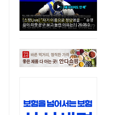
[스팟Live] “자기 이름으로 정당명을…” 송영
길이 피켓 문구 보고 놀란 이유는? | 26.08.09
더불어민주당 당대표·최고위원 후보 대구·경
북 합동연설회