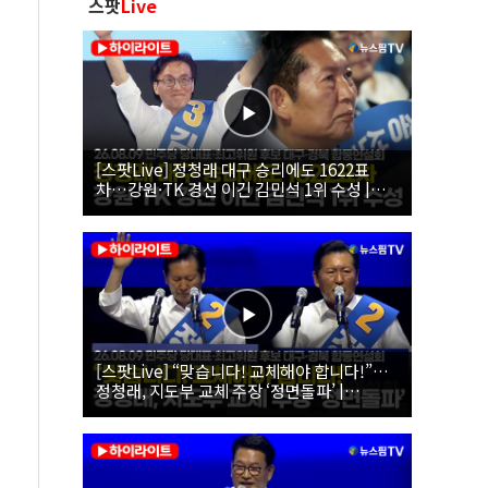
스팟
Live
[스팟Live] 정청래 대구 승리에도 1622표
차…강원·TK 경선 이긴 김민석 1위 수성 |
26.08.09 더불어민주당 당대표·최고위원 후
보 대구·경북 합동연설회
[스팟Live] “맞습니다! 교체해야 합니다!”…
정청래, 지도부 교체 주장 ‘정면돌파’ |
26.08.09 더불어민주당 당대표·최고위원 후
보 대구·경북 합동연설회