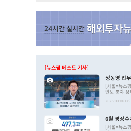
[뉴스핌 베스트 기사]
정동영 업무
[서울=뉴스핌
안보 분야 정
평화공존 발전
2026-08-06 06:
발언 중에는 
언한 것이 있
령은 공개적으
6월 경상수
주의적 희망에
관의 대북 정
[서울=뉴스핌
관 부처 장관