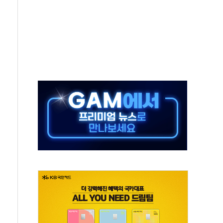
발표...김민석 50.30% 정청래 41.94% 송영길 7.76%
객 400명 맞이…"마음 잇는 시간 되길"
 지급 확정되나…재상고 앞두고 막판 셈법
'행복상자' 전달
극기 거꾸로' 논란…이틀만에 철거
 예술·체육요원 최대 33% 감축
 역대 최대폭 감소한 9.4%↓…유통업계 양극화 심화
 특사'로 콜롬비아 대통령 취임식 참석
시간당 30mm 강한 비...호우 피해 없어
방…野 "청년 우롱 기괴" vs 與 "송구한 해프닝"