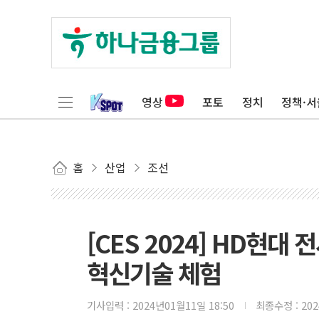
영상
포토
정치
정책·서
홈
산업
조선
[CES 2024] HD현
혁신기술 체험
기사입력 :
2024년01월11일 18:50
최종수정 :
20