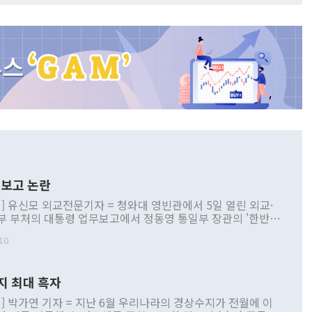
보고 논란
] 유신모 외교전문기자 = 청와대 영빈관에서 5일 열린 외교·
부 부처의 대통령 업무보고에서 정동영 통일부 장관의 '한반도
 구상'과 업무보고 발언이 논란을 빚고 있다. 이날 정 장관의
10
정부 내 조율을 거치지 않은 사안을 정책으로 추진하겠다고 공
는가 하면 사실 관계에 맞지 않은 설명도 있었다. 이재명 대통
로 신중을 기해 달라고 경고했고, 조현 외교부 장관은 '이상
지 최대 흑자
 근거한 비현실적 구상'이라는 비판을 내놨다. 그동안 정 장
책 관련 발언이 물의를 빚은 적은 여러 번 있지만 대통령과 유
] 박가연 기자 = 지난 6월 우리나라의 경상수지가 전월에 이
이 공개적으로 부정적 입장을 표명한 것은 이례적이다. 정 장