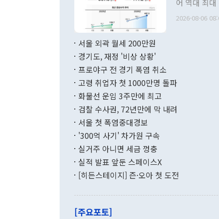
어 역대 최대
관의 무리한 
출 호조로 월
다. [정동영 통일부 장관이 지난달 23일 오후 서울 종로구 정부서울청사에
2026-08-06 08:
료=한국은행] 한국은행이 6일 발표한 '2026년 6월 국제수지(잠정)'에
서 취임 1주년 
면 지난 6월
부 장관 권한
1000만달러
서울 외곽 월세 200만원
발전 구상'을
이에 따라 올
적 갈등 해결
경기도, 재정 '비상 상황'
했다. 경상수
결과 혐오의 
9000만달러
프로야구 전 경기 폭염 취소
년간의 CVI
지 기준 상품
고령 취업자 첫 1000만명 돌파
무너졌다고도 
며 월간 기준
현실을 바꾸는
달러로 38.
화물선 운임 3주만에 최고
를 평화 체제
196.9% 급
검찰 수사권, 72년만에 막 내려
함께 4자 대
수출은 160
지만 이 대통
서울 첫 폭염중대경보
(18.6%) 
화공존 정책이
했다. 통관 기
'300억 사기' 차가원 구속
다"고 지적했
(16.4%)
투리가 잡혀 
실거주 아니면 세금 껑충
월(-10억9
쁜 상황이 초
증가와 유류할
실적 발표 앞둔 스페이스X
9·19 군사
기록했지만 
[히든스테이지] 즌·오아 첫 도전
"우리의 선의
로 전환됐다.
으로 약간의 의문
를 기록해 전
관은 업무보고
는 배당수입
주의에 근거한
줄면서 25억
[주요포토]
라며 "여러분
억1000만달