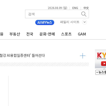
2026.08.09 (일)
ENG
中文
|
|
패밀리 사이트
금융
부동산
전국
문화·연예
스포츠
GAM
고 발생…작업자 1명 숨져
철강 AI융합실증센터' 들어선다
대 숨진 채 발견...경찰, 조사 중
1.48%p' 차 선두 유지...金 46.01% vs 鄭 44.53%
기 당선...합산득표율 68.63%
해 10대 구속…범행 후 반려견도 죽여
 정청래에 승리…金 48.54% vs 鄭 44.40%
경선 결과...김민석 48.54% 정청래 44.40%
발표...김민석 47.37% 정청래 45.71% 송영길 6.92%
발표...정청래 47.82% 김민석 46.35% 송영길 5.83%