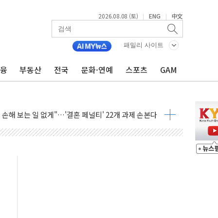
2026.08.08 (토)
ENG
中文
|
|
(8.10~8.14)
만지작…공습 한계·탄약 부족 현실화
패밀리 사이트
 최대 50㎜ 폭우…강원 동해안 강한 비 어어져
금융
부동산
전국
문화·연예
스포츠
GAM
…60대 환경미화원 수거차에 치여 사망
흉기 난동…60대 남성 2명 숨져
손해 보는 일 없게"…'결혼 페널티' 22개 과제 손본다
서 모터보트 전복…1명 사망·1명 실종
자 기림의 날 참석..."국제적 시민 연대로 목소리 내야"
질 중 실종 60대 나흘만에 숨진 채 발견
 흉기 살해 10대 아들 체포
 '뻔뻔' 받아친 정청래…제주 연설서 신경전 고조
재검토 지시…與 "적극 환영"·野 "졸속 국정"
주의보…10일까지 최대 3.5m 높은 물결
사망 23명…정부, 비상대응기구 가동