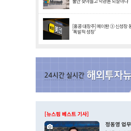
불안 잦아들고 낙관론 되살아나
[홍콩 대장주] 메이퇀 ③ 신성장
'폭발적 성장'
[뉴스핌 베스트 기사]
정동영 업무