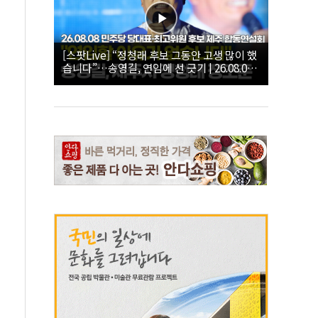
[스팟Live] “정청래 후보 그동안 고생 많이 했
습니다”…송영길, 연임에 선 긋기 | 26.08.08
더불어민주당 당대표·최고위원 후보 제주 합
동연설회