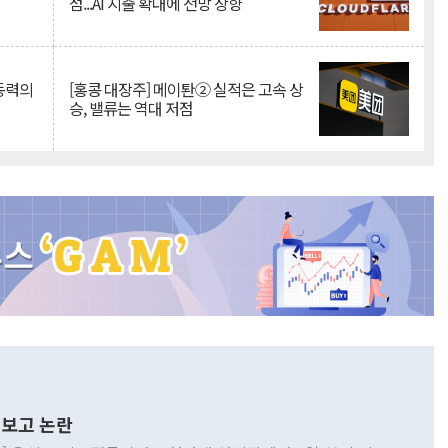
점...AI 지출 확대에 전망 상향
 동력의
[홍콩 대장주] 메이퇀② 실적은 고속 상
승, 밸류는 역대 저점
보고 논란