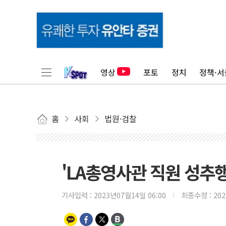
영상
포토
정치
정책·서
홈
사회
법원·검찰
'LA총영사관 직원 성추행
기사입력 :
2023년07월14일 06:00
최종수정 :
20