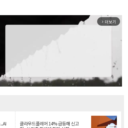
더보기
arrow_forward_ios
Mute
.AI
클라우드플레어 14% 급등해 신고