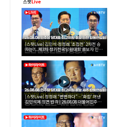
스팟
Live
[스팟Live] 김민석·정청래 ‘초접전’ 2차전 승
자는?...제3차 정기전국당원대회 후보자 인천
합동연설회 생중계 | 26.08.08
[스팟Live] 정청래 “뻔뻔하다”…‘화합’ 꺼낸
김민석에 정면 반격 | 26.08.08 더불어민주당
당대표·최고위원 후보 제주 합동연설회