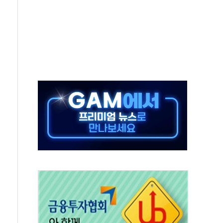
, 수도 베이징도 부동산 규제 철폐
위 상승으로 피서객 7명 고립…전원 구조
별똥별 멍' 운영…페르세우스 유성우 관측
시간당 50mm 이상 폭우…호우경보 발효
0대 숨져…온열질환 여부 조사
능시험 오전 집중 편성…체감온도 38도 넘으면 중단