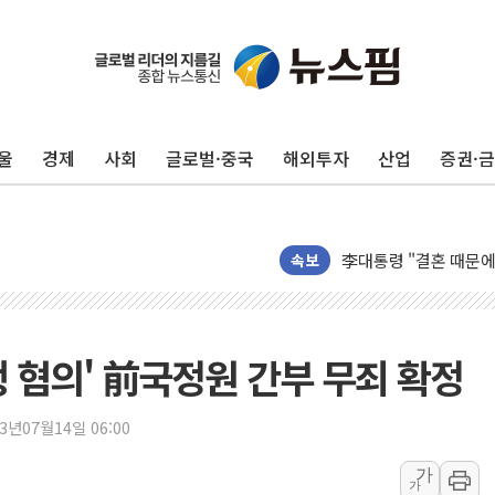
이번주 국내 주요 금융일정
美, 이란전 출구전략 
강릉·동해·삼척 시간당
울
경제
사회
글로벌·중국
해외투자
산업
증권·
폐기물 수거하다 참변
서울 중랑구 주택가서 
李대통령 "결혼 때문에 
여수 오동도 인근 해상
속보
추미애, '위안부' 피해
인천 선재도 갯벌서 해루
인천서 말다툼 중 어머니
 혐의' 前국정원 간부 무죄 확정
'화합' 꺼낸 김민석에
李대통령, ISA 개편 
23년07월14일 06:00
동해중부 전 해상 풍랑
가
가
연일 폭염에 온열질환 