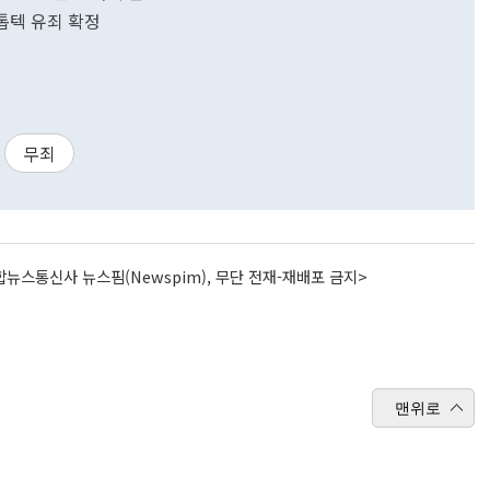
 톱텍 유죄 확정
무죄
뉴스통신사 뉴스핌(Newspim), 무단 전재-재배포 금지>
맨위로