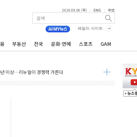
·가축 피해 최소화 '총력 대응'
2026.08.06 (목)
ENG
中文
|
|
자금 유입에도 박스권…美 암호화폐 법안 처리 여부도 변수
시위 '62일째'..."대부분 여기서 상주"
패밀리 사이트
온열질환자 2665명·사망 23명
금융
부동산
전국
문화·연예
스포츠
GAM
두 종목에 코스피 '휘청'
3대·건물 1동 전소
리 탄도미사일 발사
10년 이상…리뉴얼이 경쟁력 가른다
유병호 구속적부심 기각
사개혁위에 보완수사권 폐지 우려 전달
수무책… 패트리엇 미사일 지원, 작년의 3분의 1
 불구속 송치
차 조사…'당정대 회의' 한동훈·방기선 수사도 속도
 절정…서울 한낮 39도
…30여분 만에 진화