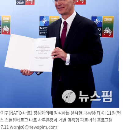
기구(NATO·나토) 정상회의에 참석하는 윤석열 대통령(좌)이 11일(현
옌스 스톨텐베르그 나토 사무총장과 개별 맞춤형 파트너십 프로그램
7.11 wonjc6@newspim.com