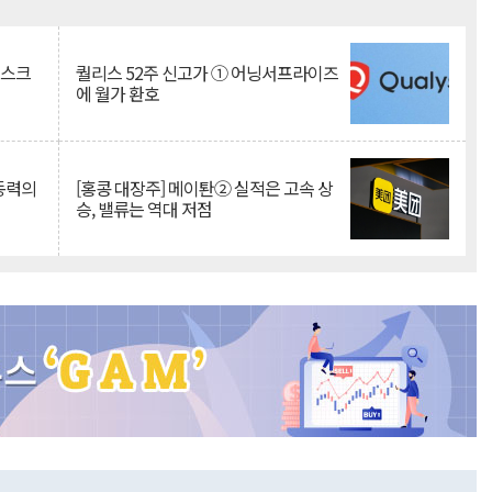
Mute
리스크
퀄리스 52주 신고가 ① 어닝서프라이즈
에 월가 환호
 동력의
[홍콩 대장주] 메이퇀② 실적은 고속 상
승, 밸류는 역대 저점