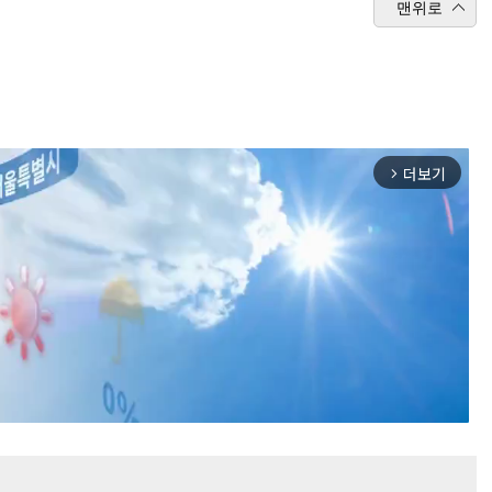
맨위로
더보기
arrow_forward_ios