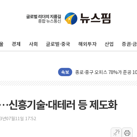
강원도 폭염특보 11일째…온열질환
[코인 시황] 비트코인, ETF 
[르포] 39도 폭염 속 잠실 개표소 
강원·전라권 폭염중대경보 확대…
울
경제
사회
글로벌·중국
해외투자
산업
증권·
빚투·레버리지 줄었지만, 반도체 
양주 가전제품 창고서 화재…차량 
[2보] 북한, 원산서 동해상 단거
종로·중구 오피스 78%가 준공 
속보
법원, '관저 이전 봐주기 감사' 
성폭력 피해자 보호단체, 경찰수
우크라, 러 탄도미사일 공격에 속
체결…신흥기술·대테러 등 제도화
"5.18은 북한 지령" 설교한 목사
[종합] 특검, '양평' 원희룡 2
23년07월11일 17:52
[내일날씨] 절기상 '입추'에 폭염
가
가
제천 바이오밸리 공장 옥상서 불