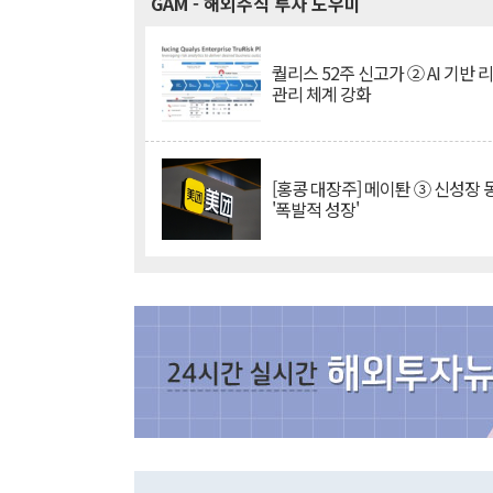
GAM
- 해외주식 투자 도우미
퀄리스 52주 신고가 ② AI 기반 
관리 체계 강화
[홍콩 대장주] 메이퇀 ③ 신성장
'폭발적 성장'