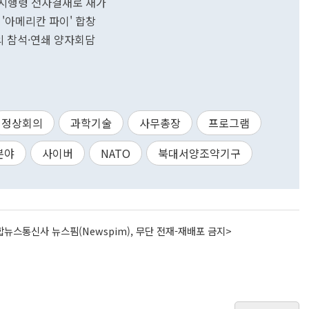
' 시행령 전자결재로 재가
'아메리칸 파이' 합창
의 참석·연쇄 양자회담
정상회의
과학기술
사무총장
프로그램
분야
사이버
NATO
북대서양조약기구
뉴스통신사 뉴스핌(Newspim), 무단 전재-재배포 금지>