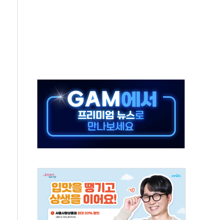
연으로 형사사법 틀 바꿔…국민 불안감 가중"
억원…전년 比 21.2%↑
광…지역펀드 9·10호 확정
체 발사