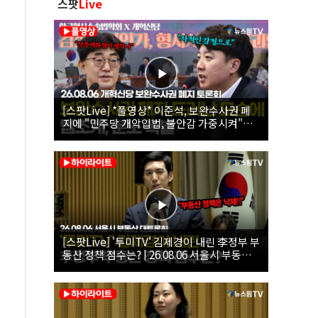
스팟
Live
[스팟Live] *풀영상* 이준석, 보완수사권 폐
지에 "민주당 개악입법, 불안감 가중시켜"｜
26.08.06 개혁신당 보완수사권 폐지 토론회
[스팟Live] '투미TV' 김제경이 내린 李정부 부
동산 정책 점수는? | 26.08.06 서울시 부동산
대토론회