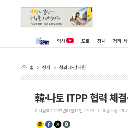
영상
포토
정치
정책·서
홈
정치
청와대·감사원
韓·나토 ITPP 협력 
기사입력 :
2023년07월11일 17:52
최종수정 :
20