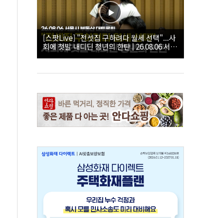
[스팟Live] "전셋집 구하려다 월세 선택"...사
회에 첫발 내디딘 청년의 한탄 | 26.08.06 서울
시 부동산 대토론회