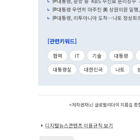
尹대통령, 순방 중 'KBS 수신료 분리징수
尹대통령 우연히 마주친 美 상원의원 일행, 
尹대통령, 리투아니아 도착…나토 정상회
[관련키워드]
협력
IT
기술
대통령
대통령실
대한민국
나토
<저작권자(c) 글로벌리더의 지름길 종합
디지털뉴스콘텐츠 이용규칙 보기