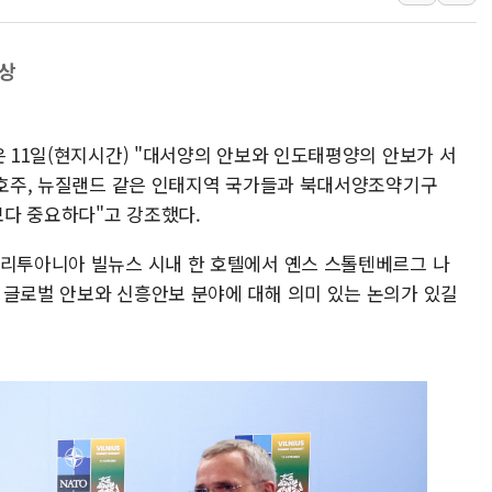
개혁신당 "민주, '盧 수사' 악
CJ온스타일, 2분기 영업익 260
격상
AI 연산은 포항, 전력 저장은 영
[속보] 북, 동해상으로 미상 발사
은 11일(현지시간) "대서양의 안보와 인도태평양의 안보가 서
, 호주, 뉴질랜드 같은 인태지역 국가들과 북대서양조약기구
때보다 중요하다"고 강조했다.
 리투아니아 빌뉴스 시내 한 호텔에서 옌스 스톨텐베르그 나
 글로벌 안보와 신흥안보 분야에 대해 의미 있는 논의가 있길