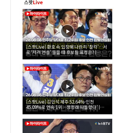
스팟
Live
[스팟Live] 환호 속 입장해 나란히 ‘찰칵’…서
로 ‘저격 연설’ 들을 때 후보들 표정은? |
26.08.08 더불어민주당 당대표·최고위원 후
보 인천 합동연설회
[스팟Live] 김민석 제주 52.64%·인천
45.09%로 연속 1위…정청래 따돌렸다’ |
26.08.08 더불어민주당 당대표·최고위원 후
보 인천 합동연설회