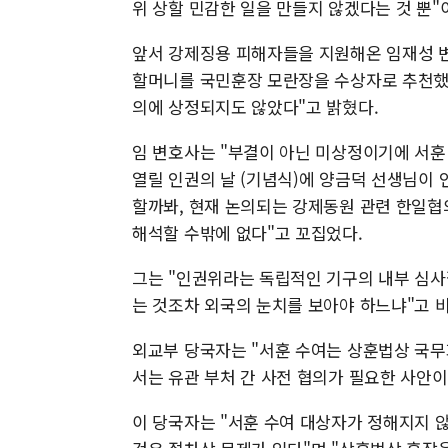
위 상할 민감한 일을 만들지 않겠다는 것 뿐"
앞서 강제징용 피해자들을 지원해온 임재성 변
할머니를 국민훈장 모란장을 수상자로 추천했
의에 상정되지도 않았다"고 밝혔다.
임 변호사는 "부결이 아닌 미상정이기에 서훈
열릴 인권의 날 (기념식)에 양금덕 선생님이 
할까봐, 현재 논의되는 강제동원 관련 한일협
해석할 수밖에 없다"고 꼬집었다.
그는 "인권위라는 독립적인 기구의 내부 심
는 것조차 외국의 눈치를 보아야 하느냐"고 
외교부 당국자는 "서훈 수여는 상훈법상 국무
서는 유관 부처 간 사전 협의가 필요한 사안
이 당국자는 "서훈 수여 대상자가 정해지지 