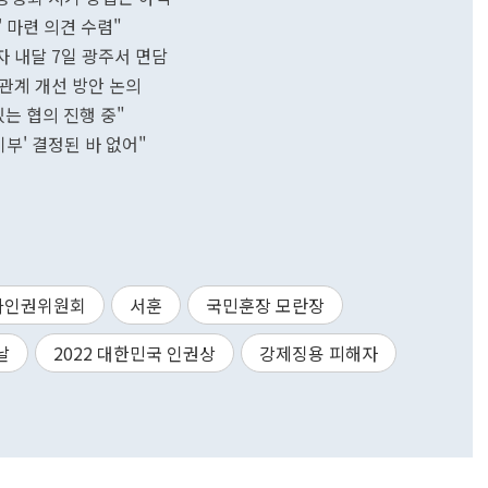
' 마련 의견 수렴"
 내달 7일 광주서 면담
국관계 개선 방안 논의
는 협의 진행 중"
부' 결정된 바 없어"
가인권위원회
서훈
국민훈장 모란장
날
2022 대한민국 인권상
강제징용 피해자