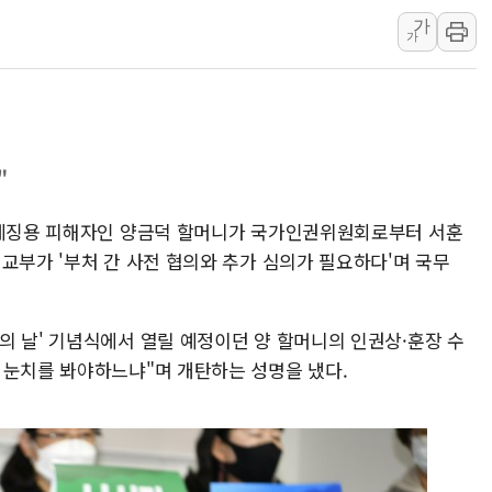
가
여수 오동도 인근 해상서 모
가
추미애, '위안부' 피해자 기림
인천 선재도 갯벌서 해루질 중
인천서 말다툼 중 어머니 흉기
'화합' 꺼낸 김민석에 '뻔뻔
"
李대통령, ISA 개편 재검토 
강제징용 피해자인 양금덕 할머니가 국가인권위원회로부터 서훈
교부가 '부처 간 사전 협의와 추가 심의가 필요하다'며 국무
의 날' 기념식에서 열릴 예정이던 양 할머니의 인권상·훈장 수
 눈치를 봐야하느냐"며 개탄하는 성명을 냈다.