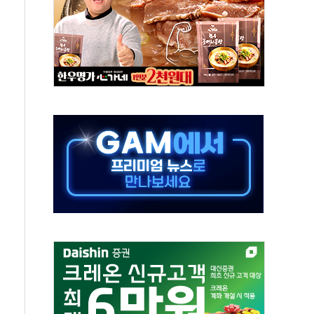
터보트 전복…1명 사망·1명 실종
의 날 참석..."국제적 시민 연대로 목소리 내야"
 실종 60대 나흘만에 숨진 채 발견
 살해 10대 아들 체포
' 받아친 정청래…제주 연설서 신경전 고조
지시…與 "적극 환영"·野 "졸속 국정"