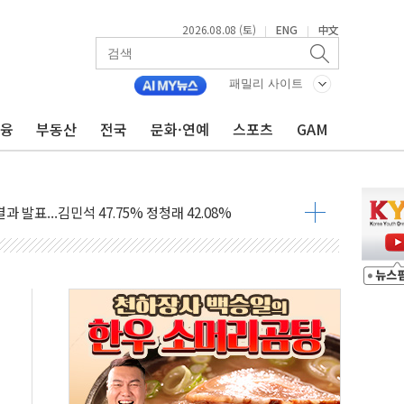
2026.08.08 (토)
ENG
中文
|
|
산사태 주의보'...경북도, 호우 피해·통제구간 없어
%p' 차 재역전 성공...金 45.42% vs 鄭 44.56%
패밀리 사이트
·정청래·김민석 당대표 후보
금융
부동산
전국
문화·연예
스포츠
GAM
 정청래에 승리...47.75% vs 42.08%
과 발표...김민석 47.75% 정청래 42.08%
표...김민석 45.09% 정청래 43.27% 송영길 11.63%
표...김민석 52.64% 정청래 39.89% 송영길 7.47%
0~8.14)
…공습 한계·탄약 부족 현실화
50㎜ 폭우…강원 동해안 강한 비 이어져
 환경미화원 수거차에 치여 사망
동…60대 남성 2명 숨져
보는 일 없게"…'결혼 페널티' 22개 과제 손본다