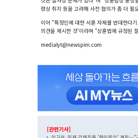
것은 절차상 문제가 있다"며 "상훈법상 훈장을
령상 취지 등을 고려해 사전 협의가 좀 더 필
이어 "특정인에 대한 서훈 자체를 반대한다기
의견을 제시한 것'이라며 "상훈법에 규정된 
medialyt@newspim.com
[관련기사]
외교부, 일제 강제징용 '현인회의' 개최…