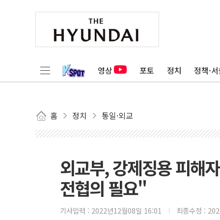
영상
포토
정치
정책·서
홈
정치
통일·외교
외교부, 강제징용 피해자
전협의 필요"
기사입력 :
2022년12월08일 16:01
최종수정 :
20