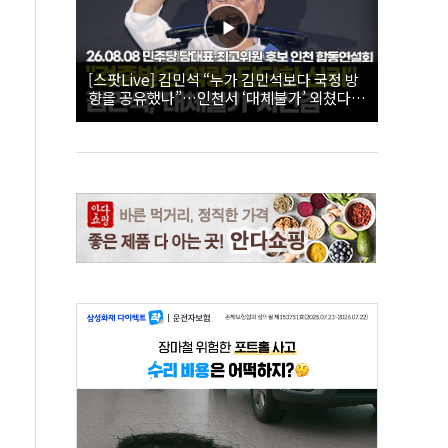
[스팟Live] 김민석 “누가 김민석보다 국정 방
향을 공유했나”…인천서 ‘대체불가’ 외쳤다 |
26.08.08 더불어민주당 당대표·최고위원 후
보 인천 합동연설회