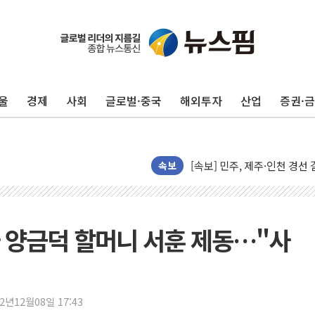
울진·영덕 '호우특보'-포항 '
[종합] 김민석, 정청래에 '0.86
인천 합동연설회 나선 송영길
울
경제
사회
글로벌·중국
해외투자
산업
증권·
김민석, 2주차 제주·인천 경선서
인사하는 김민석 당대표 후보
[속보] 민주, 제주·인천 경선 결
[속보] 민주, 인천 경선 결과 발
속보
[속보] 민주, 제주 경선 결과 발
이번주 국내 주요 금융일정(8.1
美, 이란전 출구전략 만지작
 양금덕 할머니 서훈 제동…"사
강릉·동해·삼척 시간당 최대 
폐기물 수거하다 참변…60대
서울 중랑구 주택가서 흉기 난
22년12월08일 17:43
李대통령 "결혼 때문에 손해 