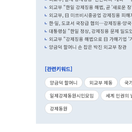
외교부 "한일 강제징용 해법, 곧 '새로운 장
외교부, 日 미쓰비시중공업 강제징용 피해자
한·일, 도쿄서 국장급 협의…강제징용·양
대통령실 "한일 정상, 강제징용 문제 밀도있
외교부 "강제징용 해법으로 日 가해기업 '기
양금덕 할머니 손 잡은 박진 외교부 장관
[관련키워드]
양금덕 할머니
외교부 제동
국
일제강제동원시민모임
세계 인권의 
강제동원