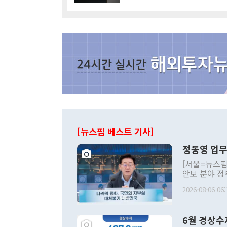
[뉴스핌 베스트 기사]
정동영 업무
[서울=뉴스핌
안보 분야 정
평화공존 발전
2026-08-06 06:
발언 중에는 
언한 것이 있
령은 공개적으
6월 경상수
주의적 희망에