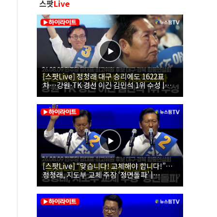
스팟
Live
[스팟Live] 정청래 대구 승리에도 1622표
차…강원·TK 경선 이긴 김민석 1위 수성 |
26.08.09 더불어민주당 당대표·최고위원 후
보 대구·경북 합동연설회
[스팟Live] “맞습니다! 교체해야 합니다!”…
정청래, 지도부 교체 주장 ‘정면돌파’ |
26.08.09 더불어민주당 당대표·최고위원 후
보 대구·경북 합동연설회