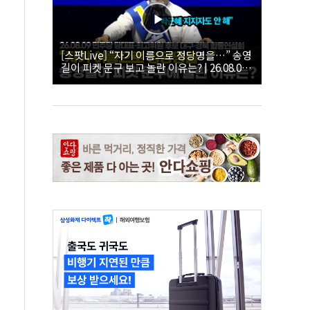
[스팟Live] “자기 이름으로 정당명을…” 송영
길이 피켓 문구 보고 놀란 이유는? | 26.08.09
더불어민주당 당대표·최고위원 후보 대구·경
북 합동연설회