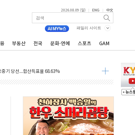
2026.08.09 (일)
ENG
中文
|
|
.'두천~하당'·'올미골교' 차량 통행 선제 제한
패밀리 사이트
부 작업 중 근로자 1명 숨져
금융
부동산
전국
문화·연예
스포츠
GAM
철강 AI융합실증센터' 들어선다
대 숨진 채 발견...경찰, 조사 중
.48%p 차 선두 유지...金 46.01% vs 鄭 44.53%
기 당선...합산득표율 68.63%
해 10대 구속…범행 후 반려견도 죽여
 정청래에 승리…金 48.54% vs 鄭 44.40%
경선 결과...김민석 48.54% 정청래 44.40%
발표...김민석 47.37% 정청래 45.71% 송영길 6.92%
발표...정청래 47.82% 김민석 46.35% 송영길 5.83%
발표...김민석 50.30% 정청래 41.94% 송영길 7.76%
객 400명 맞이…"마음 잇는 시간 되길"