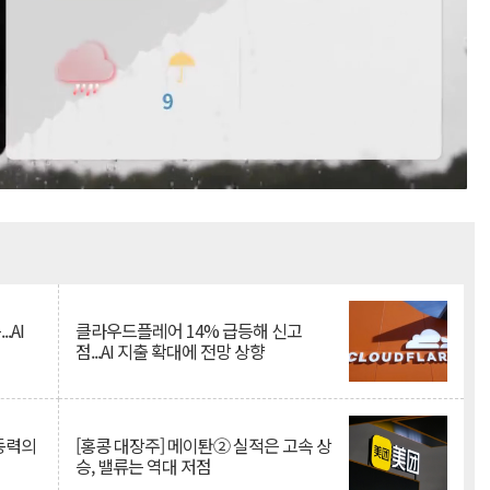
Mute
.AI
클라우드플레어 14% 급등해 신고
점...AI 지출 확대에 전망 상향
 동력의
[홍콩 대장주] 메이퇀② 실적은 고속 상
승, 밸류는 역대 저점