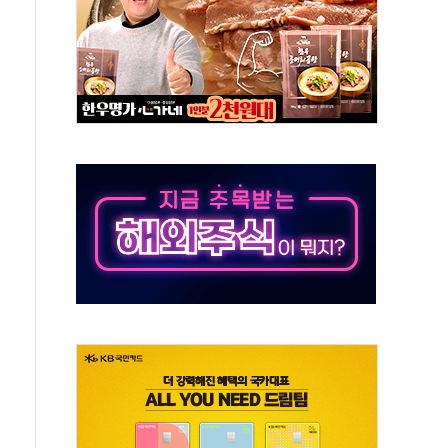
 지급 확정되나…재상고 앞두고 막판 셈법
'행복상자' 전달
극기 거꾸로' 논란…이틀만에 철거
 예술·체육요원 최대 33% 감축
 역대 최대폭 감소한 9.4%↓…유통업계 양극화 심화
 특사'로 콜롬비아 대통령 취임식 참석
시간당 30mm 강한 비...호우 피해 없어