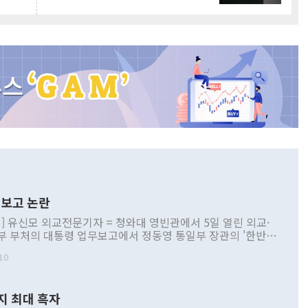
보고 논란
] 유신모 외교전문기자 = 청와대 영빈관에서 5일 열린 외교·
부 부처의 대통령 업무보고에서 정동영 통일부 장관의 '한반도
 구상'과 업무보고 발언이 논란을 빚고 있다. 이날 정 장관의
10
정부 내 조율을 거치지 않은 사안을 정책으로 추진하겠다고 공
는가 하면 사실 관계에 맞지 않은 설명도 있었다. 이재명 대통
로 신중을 기해 달라고 경고했고, 조현 외교부 장관은 '이상
지 최대 흑자
 근거한 비현실적 구상'이라는 비판을 내놨다. 그동안 정 장