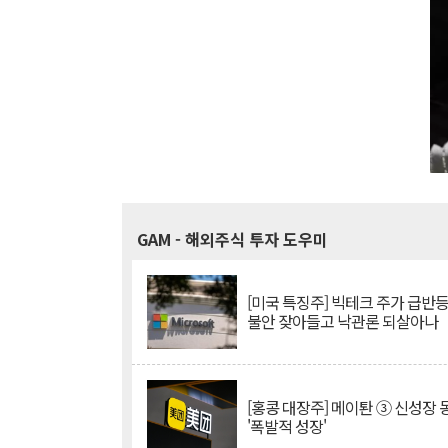
GAM
- 해외주식 투자 도우미
[미국 특징주] 빅테크 주가 급반등..
불안 잦아들고 낙관론 되살아나
[홍콩 대장주] 메이퇀 ③ 신성장
'폭발적 성장'