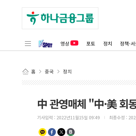
영상
포토
정치
정책·서
홈
중국
정치
中 관영매체 "中·美 회동
기사입력 :
2022년11월15일 09:49
최종수정 :
20