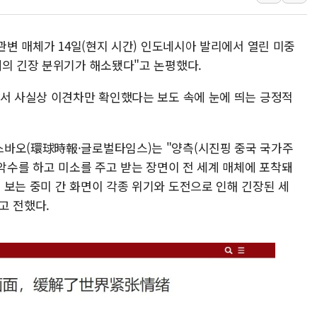
최태원, 노소영에 9440억
하나금융, 명동 소상공인에 
 관변 매체가 14일(현지 시간) 인도네시아 발리에서 열린 미중
인천시 광복절 현수막 '태
계의 긴장 분위기가 해소됐다"고 논평했다.
병무청, 보충역 전면 손질…
어서 사실상 이견차만 확인했다는 보도 속에 눈에 띄는 긍정적
홈플러스發 대형마트 판매,
윤준병·이해민 의원, '정부
'호우·산사태 주의보' 울진 
스바오(環球時報·글로벌타임스)는 "양측(시진핑 중국 국가주
 악수를 하고 미소를 주고 받는 장면이 전 세계 매체에 포착돼
 보는 중미 간 화면이 각종 위기와 도전으로 인해 긴장된 세
고 전했다.