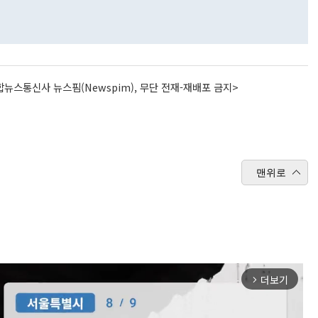
뉴스통신사 뉴스핌(Newspim), 무단 전재-재배포 금지>
맨위로
더보기
arrow_forward_ios