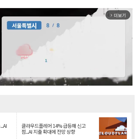
더보기
arrow_forward_ios
Mute
.AI
클라우드플레어 14% 급등해 신고
점...AI 지출 확대에 전망 상향