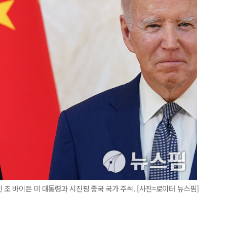
 조 바이든 미 대통령과 시진핑 중국 국가 주석. [사진=로이터 뉴스핌]