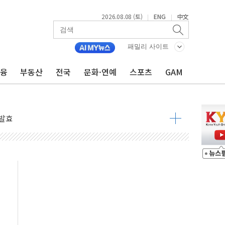
2026.08.08 (토)
ENG
中文
|
|
 물결
동
패밀리 사이트
금융
부동산
전국
문화·연예
스포츠
GAM
 구조
관측
 발효
8도 넘으면 중단
해소될 듯
것"
지대' 우려