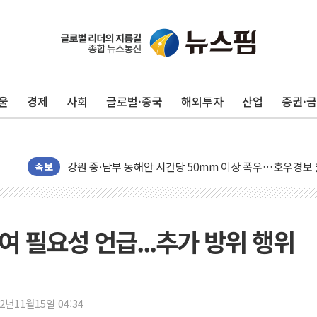
동해중부 전 해상 풍랑주의보…10일까지 최대 3.5m 높은
연일 폭염에 온열질환 사망 23명…정부, 비상대응기구 가
中 전방위 아파트 부양, 수도 베이징도 부동산 규제 철폐
울
경제
사회
글로벌·중국
해외투자
산업
증권·
인제 용대리 계곡서 수위 상승으로 피서객 7명 고립…전원
동해시, 11~14일 '별똥별 멍' 운영…페르세우스 유성우 
강원 중·남부 동해안 시간당 50mm 이상 폭우…호우경보
청양 밭에서 일하던 90대 숨져…온열질환 여부 조사
속보
폭염에 車 운전면허 기능시험 오전 집중 편성…체감온도 3
李대통령, 'ISA·주가누르기 방지법' 전면 재검토 지시
'호우 특보' 경북 울진 시간당 20~30mm 강한 비...가뭄 
여 필요성 언급...추가 방위 행위
주말 무더위·열대야 지속…내륙 곳곳 소나기
오세훈 "용산공원 주택 검토, 민주당 스스로 원칙 뒤집는 
충북 주말 무더위 지속…청주·진천 35도, 곳곳 소나기
22년11월15일 04:34
10월 보완수사권 폐지·공소청 출범…피해자들 '범죄 사각