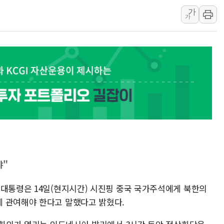
가
한상협, 업계 개인정보 보안 새판 짠다…'자율규제단체' 
가
민주당, 오늘 제주·인천 경선 발표...김민석 '재역전' vs 정
뉴욕증시, 고용 쇼크에 금리 인상 우려 후퇴…S&P500 
트럼프, 쿡 연준 이사 해임 재추진…"26일까지 의혹 소명"
유럽증시, 美 고용 예상 밖 부진에 연준 금리 인상 가능성 
미 연준 매파 기세 꺾이나…고용 감소에 9월 동결 전망 우
야"
 대통령은 14일(현지시간) 시진핑 중국 국가주석에게 북한의
에 관여해야 한다고 말했다고 밝혔다.