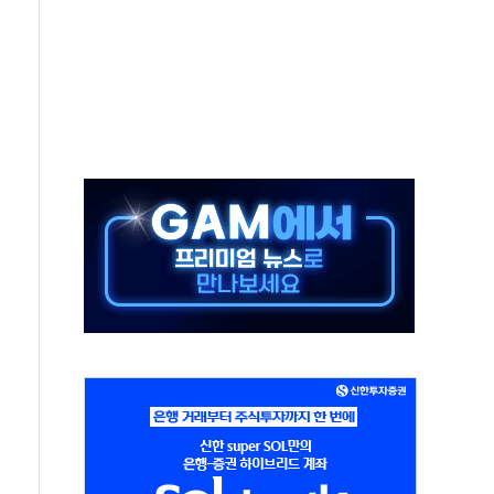
타진
청래 '격차 확대'
최고치
 요구
낮아지며 상승… STOXX 600 지수는 나흘 연속 최고치
세