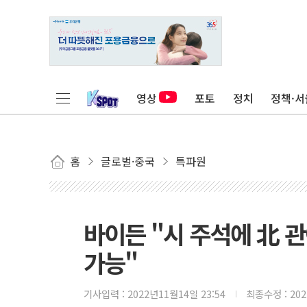
영상
포토
정치
정책·서
홈
글로벌·중국
특파원
바이든 "시 주석에 北 관
가능"
기사입력 :
2022년11월14일 23:54
최종수정 :
20