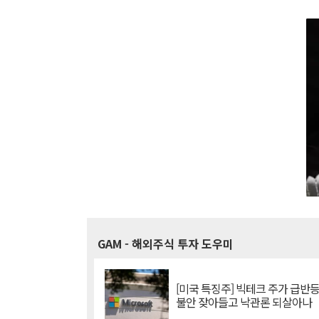
GAM
- 해외주식 투자 도우미
[미국 특징주] 빅테크 주가 급반등..
불안 잦아들고 낙관론 되살아나