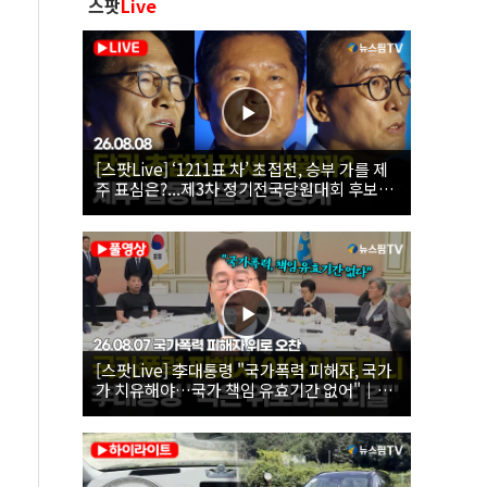
스팟
Live
[스팟Live] ‘1211표 차’ 초접전, 승부 가를 제
주 표심은?...제3차 정기전국당원대회 후보자
제주 합동연설회 생중계 | 26.08.08
[스팟Live] 李대통령 "국가폭력 피해자, 국가
가 치유해야…국가 책임 유효기간 없어"｜
26.08.07 국가폭력 피해자 위로 오찬