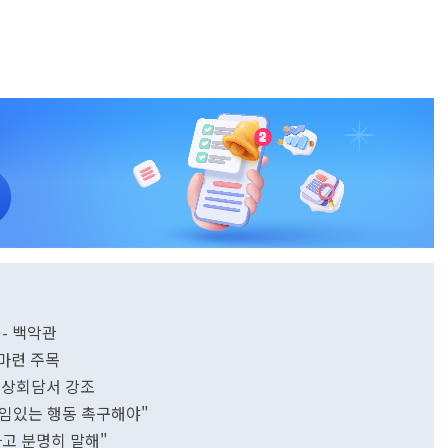
 - 백악관
 마련 주목
정상회담서 강조
.책임있는 행동 촉구해야"
다고 분명히 말해"