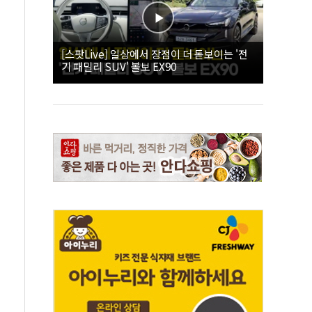
[스팟Live] 일상에서 장점이 더 돋보이는 '전
기 패밀리 SUV' 볼보 EX90