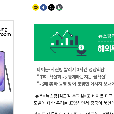
바이든-시진핑 발리서 3시간 정상회담
"中이 확실히 北 통제하는지는 불확실"
"北에 美와 동맹 방어 분명한 메시지 보내
[뉴욕=뉴스핌]김근철 특파원=조 바이든 미국
도발에 대한 우려를 표명하면서 중국이 북한