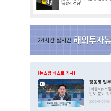
'폭발적 성장'
[뉴스핌 베스트 기사]
정동영 업무
[서울=뉴스핌
안보 분야 정
평화공존 발전
2026-08-06 06:
발언 중에는 
언한 것이 있