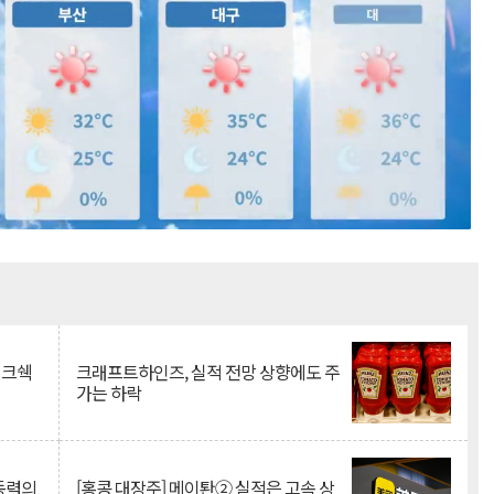
Mute
이크쉑
크래프트하인즈, 실적 전망 상향에도 주
가는 하락
 동력의
[홍콩 대장주] 메이퇀② 실적은 고속 상