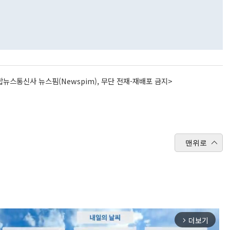
뉴스통신사 뉴스핌(Newspim), 무단 전재-재배포 금지>
맨위로
더보기
arrow_forward_ios