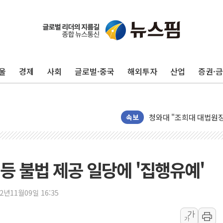
울
경제
사회
글로벌·중국
해외투자
산업
증권·
李대통령 "기후재난 뉴노
오세훈 "서민 전·월세 
보훈부 "노태우 참배 계
속보
온코닉테라퓨틱스 '자큐보
오세훈 '여론조사 대납'
현대百 지주체제 '마지막
 등 불법 제공 일당에 '집행유예'
'檢 합수본 참여' 여부 
中 '항생제 개구리' 파장
22년11월09일 16:35
'엔화 방어 공조'라는 이
청와대 "조희대 대법원장
가
가