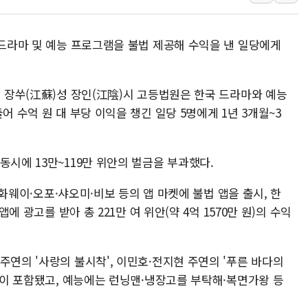
서울 최고 기온 39도 기
폭염 이어지는 서울... 3
 드라마 및 예능 프로그램을 불법 제공해 수익을 낸 일당에게
李대통령 "40도 폭염,
법무법인 YK, 교정위
컴투스, 8일부터 서머너
면 장쑤(江蘇)성 장인(江陰)시 고등법원은 한국 드라마와 예능
제주항공, 하반기 객실
어 수억 원 대 부당 이익을 챙긴 일당 5명에게 1년 3개월~3
인도, 차량 간 통신시스템
Sh수협은행, 상상인증권
동시에 13만~119만 위안의 벌금을 부과했다.
무역선부터 요트까지...관
서연컴퍼니, 시드 투자
지 화웨이·오포·샤오미·비보 등의 앱 마켓에 불법 앱을 출시, 한
앱에 광고를 받아 총 221만 여 위안(약 4억 1570만 원)의 수익
주연의 '사랑의 불시착', 이민호·전지현 주연의 '푸른 바다의
 등이 포함됐고, 예능에는 런닝맨·냉장고를 부탁해·복면가왕 등