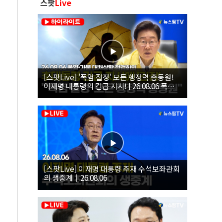
스팟
Live
[스팟Live] '폭염 절정' 모든 행정력 총동원!
이재명 대통령의 긴급 지시! | 26.08.06 폭염•
가뭄 대처상황 점검회의
[스팟Live] 이재명 대통령 주재 수석보좌관회
의 생중계｜26.08.06