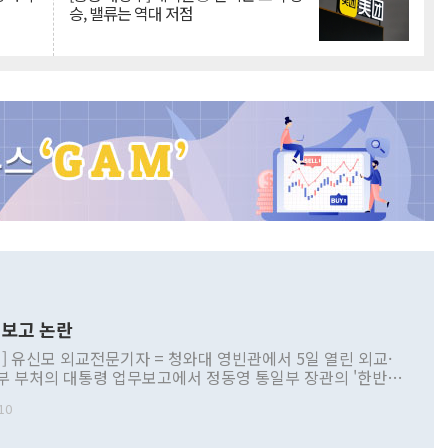
승, 밸류는 역대 저점
보고 논란
] 유신모 외교전문기자 = 청와대 영빈관에서 5일 열린 외교·
부 부처의 대통령 업무보고에서 정동영 통일부 장관의 '한반도
 구상'과 업무보고 발언이 논란을 빚고 있다. 이날 정 장관의
10
정부 내 조율을 거치지 않은 사안을 정책으로 추진하겠다고 공
는가 하면 사실 관계에 맞지 않은 설명도 있었다. 이재명 대통