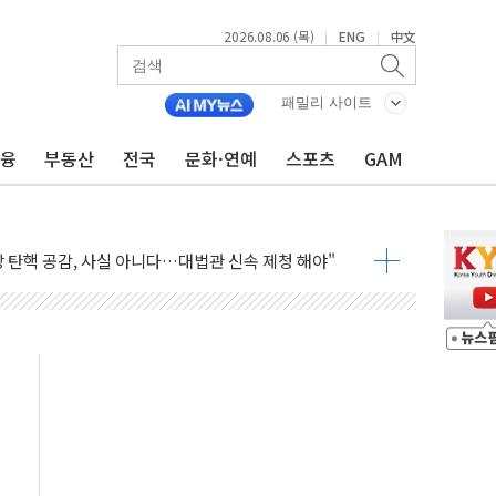
2026.08.06 (목)
ENG
中文
|
|
패밀리 사이트
금융
부동산
전국
문화·연예
스포츠
GAM
멀…주거·전력 인프라 개선 예산 반영 검토"
외면한 세제개편"…용산공원 훼손 안 돼
획 없다"…전직 대통령 예우 대상 제외·국민 정서 고려
', 인도 품목허가…해외 첫 허가
 항소심 21일 첫 공판…1심은 시장직 상실형
 퍼즐'…현대홈쇼핑 1.2조 투자자산 떼낸다
논란...법조계 "법적근거 없어, 위법수집증거 가능성"
 확산, 식품안전 점검 강화
름의 베선트식 QE..."연준에 부담 가중"
 탄핵 공감, 사실 아니다…대법관 신속 제청 해야"