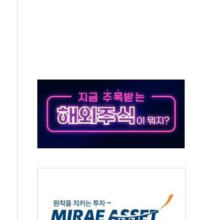
록
9도 기록
 외신에서나 보던 일"…전방위 대응 지시
원 중앙협의회와 맞손…수용자·가족 법률지원 확대
즈 워 챔피언십 개최
승무원 공개채용
 장착 의무화 추진..."업계 성장 저해" 우려도
 인수 추진
세청, 해상 마약밀수 '3중 차단'
 유치…일본·동남아 사업 확대