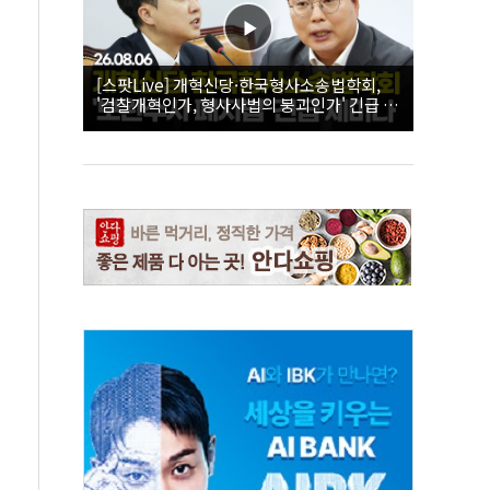
[스팟Live] 개혁신당·한국형사소송법학회,
'검찰개혁인가, 형사사법의 붕괴인가' 긴급 세
미나｜26.08.06