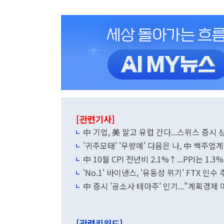
[관련기사]
中 기업, 美 말고 유럽 간다...스위스 증시 상
'귀주모태' '우량예' 다음은 나, 中 백주업
中 10월 CPI 전년비 2.1%↑...PPI는 1.3
'No.1' 바이낸스, '유동성 위기' FTX 인수
中 증시 '공소사 테마주' 인기..."계획경제 
[관련키워드]