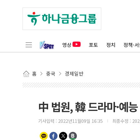
영상
포토
정치
정책·서
홈
중국
경제일반
中 법원, 韓 드라마·예능
기사입력 :
2022년11월09일 16:35
최종수정 :
20