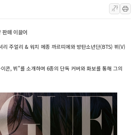
가
[사진] 빈살만과 에르도안의 만남
가
이란와이어 "이란 최고지도자 위독…곧 사망
남동발전, 해남군에 국내 최대 규모 400MW 
 판매 이끌어
[인도증시] 중동 불안 속 유가 상승에 소폭 하락
황희 '폐버스 청년주택' SNS 글 역풍에 "정
셔리 주얼리 & 워치 메종 까르띠에와 방탄소년단(BTS) 뷔(V)
폭염 누그러지고 가뭄 숙지나...경북동해안권 8
사우디·튀르키예·파키스탄, '공동방위협정' 
이콘, 뷔"를 소개하며 6종의 단독 커버와 화보를 통해 그의
신길동 신축도 3.3㎡당 7250만원…써밋 클라
용산공원·그린벨트로 또 충돌…반복되는 국토부