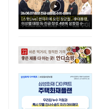
[스팟Live] 한자리에 모인 장군들...李대통령,
이상렬 대장 등 진급 장성 4명에 삼정검 수치
직접 수여｜26.08.07 장성 진급·삼정검 수치
수여식