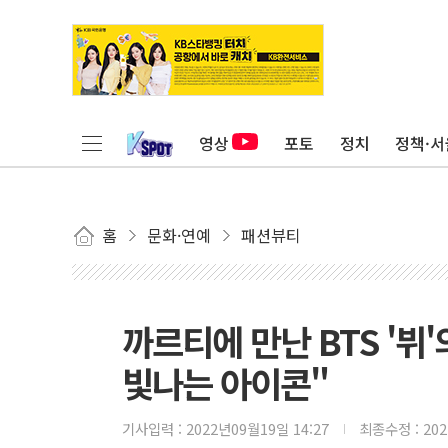
영상
포토
정치
정책·서
홈
문화·연예
패션뷰티
까르티에 만난 BTS '뷔'
빛나는 아이콘"
기사입력 :
2022년09월19일 14:27
최종수정 :
20