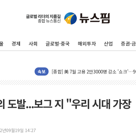
울
경제
사회
글로벌·중국
해외투자
산업
증권·
[AI MY 뉴스] 뉴욕 반도체주 프리뷰...美 고
뉴욕증시 프리뷰, 美 고용 쇼크에 금리 인상 
[종합] 美 7월 고용 2만3000명 감소 '쇼크'
[사진] 이슬람 수니파 3개국, 공동방위협정 
속보
뉴욕증시 개장 전 특징주...아틀라시안·클
보훈부, 미 DPAA와 MOU… "6·25 미군 실
트럼프 "금리 내려야"…파월 때와 달리 워시엔
의 도발...보그 지 "우리 시대 가장
특정 정치인 측근 포항시 정책특보 내정설...포
李 "해남 태양광, 대한민국 다음 100년 밑거
李 대통령, '6시간 마라톤 부동산 2차 회의'
22년09월19일 14:27
트럼프, 中 겨냥 폴리실리콘 관세 15% 부과