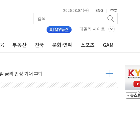
2026.08.07 (금)
ENG
中文
|
|
패밀리 사이트
금융
부동산
전국
문화·연예
스포츠
GAM
용 쇼크에 반도체주 '활짝'
우려 후퇴…나스닥 선물 1%대 상승
…9월 금리 인상 기대 후퇴
체결
라우드플레어·태양광주↑ VS 트레이드데스크·웬디스↓
종자 7359명 끝까지 찾겠다"
 톤 낮춰
항시 '시끌'
름…수도권 집중 완화 전환점"
 주재… "전폭적 공급 확대·속도전 총력"
…美 태양광주 급등