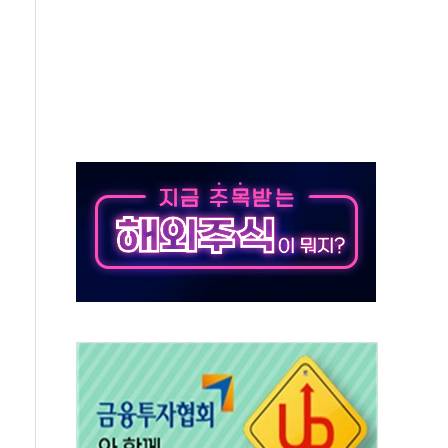
해도 놀랍지 않아"
태양광 착공…여의도 1.6배 규모
...금융주 낙폭 커
부정책 아냐" 해명
~9일 최대 100mm 호우
체결… 수니파 국가들의 새 안보 협력 구도
비온 59㎡ 18억원대
-서울시 '정책 엇박자'