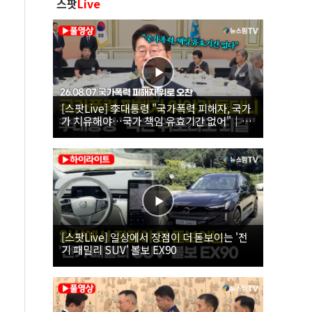
스팟
Live
[스팟Live] 李대통령 "국가폭력 피해자, 국가
가 치유해야…국가 책임 유효기간 없어"｜
26.08.07 국가폭력 피해자 위로 오찬
[스팟Live] 일상에서 장점이 더 돋보이는 '전
기 패밀리 SUV' 볼보 EX90