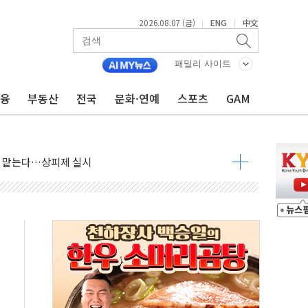
2026.08.07 (금)
ENG
中文
|
|
패밀리 사이트
금융
부동산
전국
문화·연예
스포츠
GAM
사우디 동시 공격… 위기 고조되는 또 다른 중동 화약고
들도 특별식으로 여름나기 [뉴스핌 줌인]
 못 맡는다…상피제 실시
X 지분 일부 매각
...최소 7명 사망
중대경보 해제…누적 온열질환자 2872명
.李 부동산 세제안에 與 내부서 '총선·대선 직격탄' 우려
아울렛' 건립 '본궤도'
안동·의성 특별재난지역 선포
 휘두른 30대 세입자…경찰, 현행범 체포