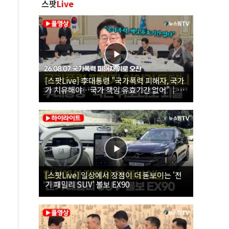
스팟
Live
[스팟Live] 李대통령 "국가폭력 피해자, 국가
가 치유해야…국가 책임 유효기간 없어"｜
26.08.07 국가폭력 피해자 위로 오찬
[스팟Live] 일상에서 장점이 더 돋보이는 '전
기 패밀리 SUV' 볼보 EX90