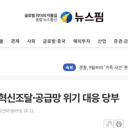
울
경제
사회
글로벌·중국
해외투자
산업
증권·
후티 반군, 예멘 정부군과 
42.5도 역대급 폭염…동물
경찰, 9월부터 '가족 사건'
속보
포스코홀딩스, 포스코인터·D
태국 학교서 중학생 총기 난사
40.2도 찍은 서울 등 폭염
혁신조달·공급망 위기 대응 당부
"文정부 악몽 재현 안돼"..
신세계사이먼 '대구 프리미엄 
22년05월09일 16:21
李대통령, 호우 피해 경북 
가
'변기 수리' 집주인에게 흉기
가