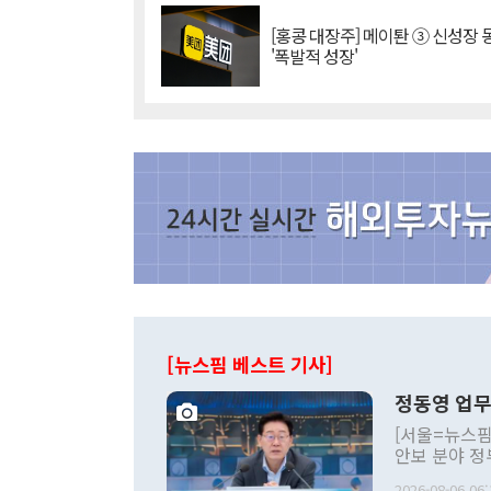
[홍콩 대장주] 메이퇀 ③ 신성장
'폭발적 성장'
[뉴스핌 베스트 기사]
정동영 업무
[서울=뉴스핌
안보 분야 정
평화공존 발전
2026-08-06 06: