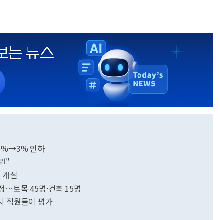
5%→3% 인하
원"
 개설
정…토목 45명·건축 15명
시 직원들이 평가