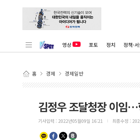
영상
포토
정치
정책·서
홈
경제
경제일반
김정우 조달청장 이임…
기사입력 :
2022년05월09일 16:21
최종수정 :
20