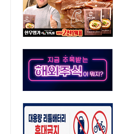
억원
개…"재무구조 개편"
열질환 보장…폭염기 신속 보상 강화
 진단 분야 독점 라이선스 계약"
11' 캐나다 IND 신청
 군 장병 금융교육·전역 지원 협약
보험' 6개월 배타적사용권 획득
 상폐 위기…관리종목 우려 지정예고 총 63개
경쟁률… 실수요자 관심