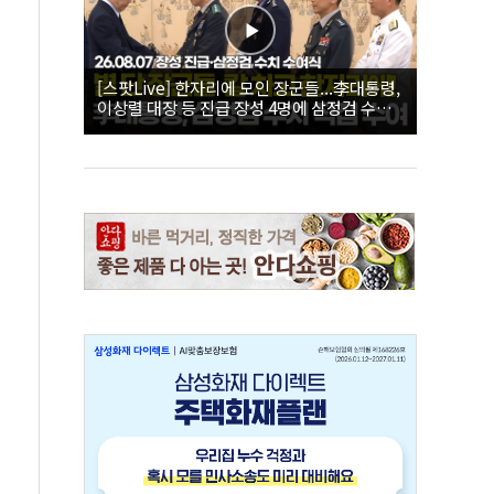
[스팟Live] 한자리에 모인 장군들...李대통령,
이상렬 대장 등 진급 장성 4명에 삼정검 수치
직접 수여｜26.08.07 장성 진급·삼정검 수치
수여식