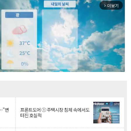
더보기
arrow_forward_ios
Mute
…"변
프론트도어 ① 주택시장 침체 속에서도
터진 호실적