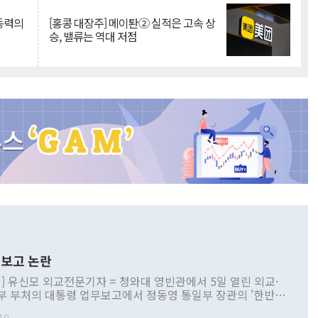
 동력의
[홍콩 대장주] 메이퇀② 실적은 고속 상
승, 밸류는 역대 저점
보고 논란
] 유신모 외교전문기자 = 청와대 영빈관에서 5일 열린 외교·
부 부처의 대통령 업무보고에서 정동영 통일부 장관의 '한반도
 구상'과 업무보고 발언이 논란을 빚고 있다. 이날 정 장관의
10