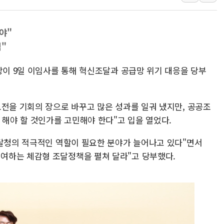
워트, 상반기 영업이익 30
프롬바이오, 10일 거래 재
야"
NH농협생명, 농작업 중 온
"
아바코, 2분기 매출 120억원
장이 9일 이임사를 통해 혁신조달과 공급망 위기 대응을 당부
랩지노믹스 "디엑솜과 美 암
보로노이, 폐암 치료제 'VRN
푸본현대생명, 육군 3군단과
도전을 기회의 장으로 바꾸고 많은 성과를 일궈 냈지만, 공공조
교보생명, '교보K-맞춤건강
 해야 할 것인가를 고민해야 한다"고 입을 열었다.
벼랑 끝 선 '동전주' 무더기
조달청의 적극적인 역할이 필요한 분야가 늘어나고 있다"면서
1순위보다 낮은 특별공급 
여하는 체감형 조달정책을 펼쳐 달라"고 당부했다.