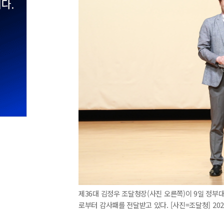
제36대 김정우 조달청장(사진 오른쪽)이 9일 
로부터 감사패를 전달받고 있다. [사진=조달청] 2022.0