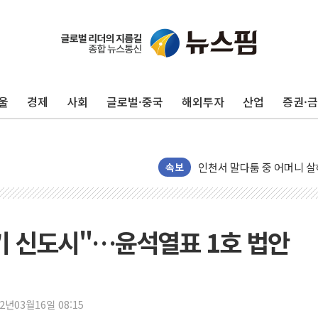
평택 진위면 공장서 질식사
포항 블루밸리 국가산단에 '
상주 낙동강 선착장 하류서 50
울
경제
사회
글로벌·중국
해외투자
산업
증권·
[종합] 김민석, 정청래에 누적 1
민주당 경북도당위원장에 오중
인천서 말다툼 중 어머니 살
속보
김민석, 강원·대구·경북 경선서
[속보] 민주, 강원·대구·경북 
[속보] 민주, 경북 경선 결과 
1기 신도시"…윤석열표 1호 법안
[속보] 민주, 대구 경선 결과 
[속보] 민주, 강원 경선 결과 
정재헌 CEO, SKT 장기고
22년03월16일 08:15
최태원, 노소영에 9440억