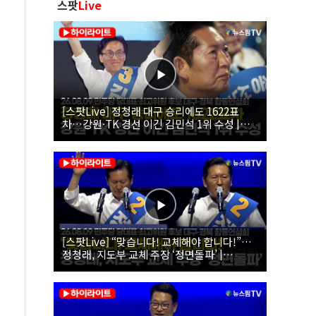
스팟
Live
[스팟Live] 정청래 대구 승리에도 1622표
차…강원·TK 경선 이긴 김민석 1위 수성 |
26.08.09 더불어민주당 당대표·최고위원 후
보 대구·경북 합동연설회
[스팟Live] “맞습니다! 교체해야 합니다!”…
정청래, 지도부 교체 주장 ‘정면돌파’ |
26.08.09 더불어민주당 당대표·최고위원 후
보 대구·경북 합동연설회