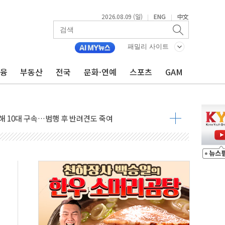
2026.08.09 (일)
ENG
中文
|
|
고 발생…작업자 1명 숨져
패밀리 사이트
철강 AI융합실증센터' 들어선다
대 숨진 채 발견...경찰, 조사 중
금융
부동산
전국
문화·연예
스포츠
GAM
.48%p 차 선두 유지...金 46.01% vs 鄭 44.53%
기 당선...합산득표율 68.63%
해 10대 구속…범행 후 반려견도 죽여
 정청래에 승리…金 48.54% vs 鄭 44.40%
경선 결과...김민석 48.54% 정청래 44.40%
발표...김민석 47.37% 정청래 45.71% 송영길 6.92%
발표...정청래 47.82% 김민석 46.35% 송영길 5.83%
발표...김민석 50.30% 정청래 41.94% 송영길 7.76%
객 400명 맞이…"마음 잇는 시간 되길"
 지급 확정되나…재상고 앞두고 막판 셈법