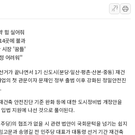
하나금융, 명동 소상공인에 
가
가
인천시 광복절 현수막 '태
병무청, 보충역 전면 손질…
홈플러스發 대형마트 판매,
약 힘 실어줘
14곳에 불과
윤준병·이해민 의원, '정부
 시장 '꿈틀'
'호우·산사태 주의보' 울진 
정 어려워"
여야, 황희 '버스 하우스' 공
 선거가 끝나면서 1기 신도시(분당·일산·평촌·산본·중동) 재건
 사업의 첫 관문이자 문재인 정부 출범 이후 강화된 정밀안전진
.
재건축 안전진단 기준 완화 등에 대한 도시정비법 개정안을
 입법 지원에 나선 것으로 풀이된다.
주당)의 협조가 없을 시 관련 법안이 국회문턱을 넘기는 쉽지
임고문과 송영길 전 민주당 대표가 대통령 선거 기간 재건축