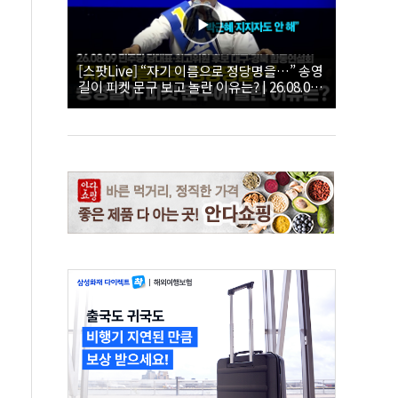
[스팟Live] “자기 이름으로 정당명을…” 송영
길이 피켓 문구 보고 놀란 이유는? | 26.08.09
더불어민주당 당대표·최고위원 후보 대구·경
북 합동연설회