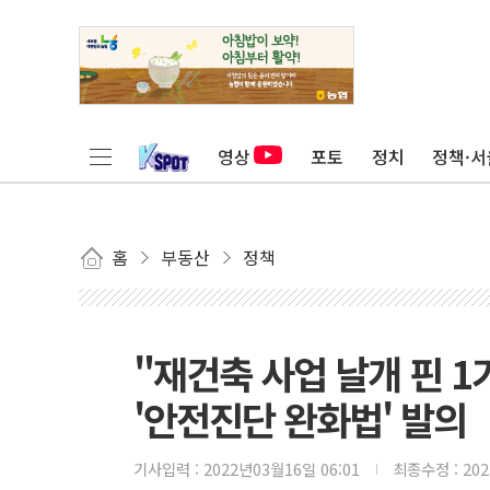
영상
포토
정치
정책·서
홈
부동산
정책
"재건축 사업 날개 핀 
'안전진단 완화법' 발의
기사입력 :
2022년03월16일 06:01
최종수정 :
20