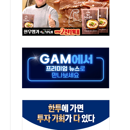
'행복상자' 전달
극기 거꾸로' 논란…이틀만에 철거
 예술·체육요원 최대 33% 감축
 역대 최대폭 감소한 9.4%↓…유통업계 양극화 심화
 특사'로 콜롬비아 대통령 취임식 참석
시간당 30mm 강한 비...호우 피해 없어
방…野 "청년 우롱 기괴" vs 與 "송구한 해프닝"