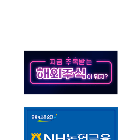
 주재… "전폭적 공급 확대·속도전 총력"
…美 태양광주 급등
해도 놀랍지 않아"
태양광 착공…여의도 1.6배 규모
...금융주 낙폭 커
부정책 아냐" 해명
~9일 최대 100mm 호우
체결… 수니파 국가들의 새 안보 협력 구도