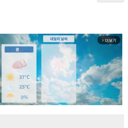
더보기
arrow_forward_ios
Mute