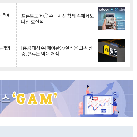
…"변
프론트도어 ① 주택시장 침체 속에서도
터진 호실적
 동력의
[홍콩 대장주] 메이퇀② 실적은 고속 상
승, 밸류는 역대 저점