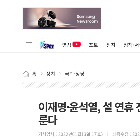
영상
포토
정치
정책·서
홈
정치
국회·정당
이재명·윤석열, 설 연휴 
룬다
기사입력 :
2022년01월13일 17:05
최종수정 :
20