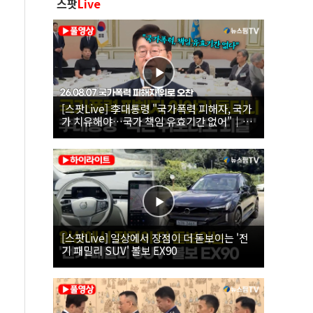
스팟
Live
[스팟Live] 李대통령 "국가폭력 피해자, 국가
가 치유해야…국가 책임 유효기간 없어"｜
26.08.07 국가폭력 피해자 위로 오찬
[스팟Live] 일상에서 장점이 더 돋보이는 '전
기 패밀리 SUV' 볼보 EX90