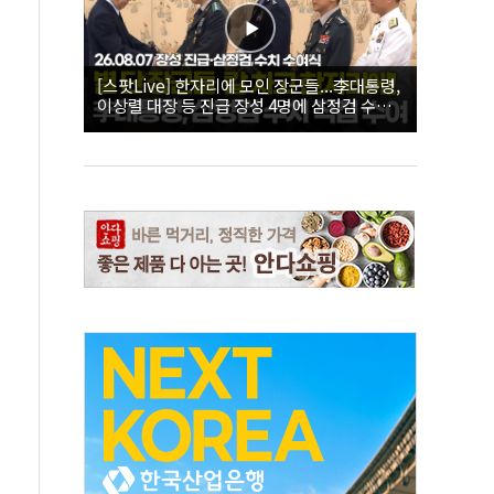
[스팟Live] 한자리에 모인 장군들...李대통령,
이상렬 대장 등 진급 장성 4명에 삼정검 수치
직접 수여｜26.08.07 장성 진급·삼정검 수치
수여식