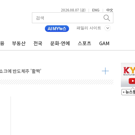
2026.08.07 (금)
ENG
中文
|
|
패밀리 사이트
금융
부동산
전국
문화·연예
스포츠
GAM
주일 이상 '올스톱'… 美 해상봉쇄 영향
개입했나" 촉각
용 쇼크에 반도체주 '활짝'
우려 후퇴…나스닥 선물 1%대 상승
…9월 금리 인상 기대 후퇴
체결
라우드플레어·태양광주↑ VS 트레이드데스크·웬디스↓
종자 7359명 끝까지 찾겠다"
 톤 낮춰
항시 '시끌'
름…수도권 집중 완화 전환점"