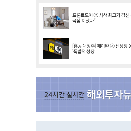
프론트도어 ② 사상 최고가 경신
곡점 지났다"
[홍콩 대장주] 메이퇀 ③ 신성장
'폭발적 성장'