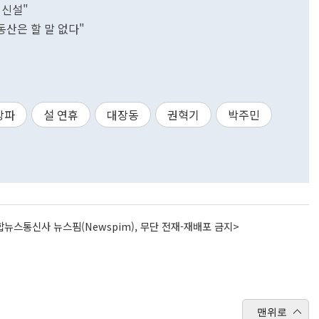
 신설"
동산은 할 말 없다"
상파
설 연휴
대장동
권혁기
박주민
뉴스통신사 뉴스핌(Newspim), 무단 전재-재배포 금지>
맨위로