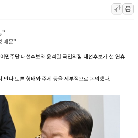
가
李 대통령, '6시간 마라톤 부동산 2차 회의'
가
트럼프, 中 겨냥 폴리실리콘 관세 15% 부과
[사진] 빈살만과 에르도안의 만남
능"
이란와이어 "이란 최고지도자 위독…곧 사망
성 때문"
남동발전, 해남군에 국내 최대 규모 400MW 
[인도증시] 중동 불안 속 유가 상승에 소폭 하락
불어민주당 대선후보와 윤석열 국민의힘 대선후보가 설 연휴
황희 '폐버스 청년주택' SNS 글 역풍에 "정
폭염 누그러지고 가뭄 숙지나...경북동해안권 8
서 만나 토론 형태와 주제 등을 세부적으로 논의했다.
사우디·튀르키예·파키스탄, '공동방위협정' 