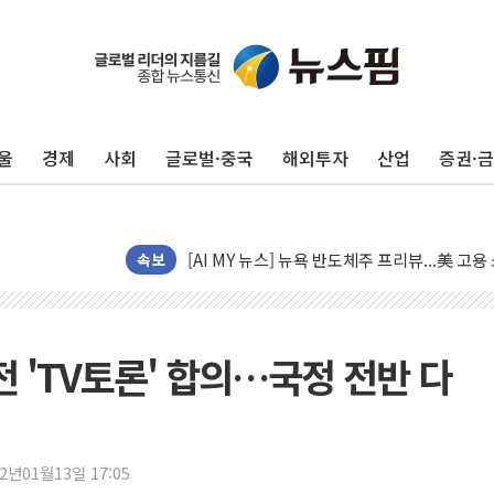
울
경제
사회
글로벌·중국
해외투자
산업
증권·
이란의 핵심 원유 수출항 '하르그섬', 최근 1
美 고용 쇼크에 엔화 장중 급등…시장은 "또 
[AI MY 뉴스] 뉴욕 반도체주 프리뷰...美 고
뉴욕증시 프리뷰, 美 고용 쇼크에 금리 인상 
속보
[종합] 美 7월 고용 2만3000명 감소 '쇼크'
[사진] 이슬람 수니파 3개국, 공동방위협정 
뉴욕증시 개장 전 특징주...아틀라시안·클
전 'TV토론' 합의…국정 전반 다
보훈부, 미 DPAA와 MOU… "6·25 미군 실
트럼프 "금리 내려야"…파월 때와 달리 워시엔
특정 정치인 측근 포항시 정책특보 내정설...포
22년01월13일 17:05
李 "해남 태양광, 대한민국 다음 100년 밑거