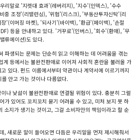
리말로 '지렛대 효과'(레버리지), '지수'(인덱스), '수수
권 비중 조정'(리밸런싱), '위험'(리스크), '부동산투자신탁'(리
 시장'(이머징 마켓), '되사기'(바이백), '환급'(페이백), '손절
F) 등을 안내하고 있다. '거꾸로'(인버스), '회수'(환매), '무
'(밸류에이션)도 있다.
써 파생되는 문제는 단순히 읽고 이해하는 데 어려움을 겪는
업계 등에서는 불완전판매로 이어져 사회적 혼란을 불러올 가
어지고 있다. 펀드 이름에서부터 약관이나 계약서에 이르기까지
를 안고 가는 것이나 다름없다.
이나 낯섦이 불완전판매로 연결될 위험이 있다. 충분히 그럴
어가 있어도 꼬치꼬치 묻기 어려울 수 있고, 미처 보지 못 하
원의 소지가 생기는 것이고, 그걸 소비자만의 책임이라고 할 순
데, 새로운 말이 들어오면 다듬은 우리말을 먼저 제시해줘서