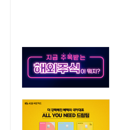
다"...송영길·정청래·김민석, 호남 경선 앞두고 총력전
속도…"3분기 추가 방안 발표"
길·노량진·장위 서울 알짜 단지 주목
교 통합' 규탄 결의안 발의…이준석·한동훈 동참
노원구 어르신에 삼계탕 배식 봉사
0% 적용하니…재건축보다 재개발 사업성 개선↑
콘텐츠 '소셜아이어워드' 대상 수상
PG 투입 비중 37%…하반기 확대 추진"
금 사라진다, OK·애큐온·페퍼만 남아