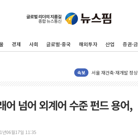
울
경제
사회
글로벌·중국
해외투자
산업
증권·
컴투스 '제우스: 오만의 
네이버 클립, 시청 만으
서울 재건축·재개발 정상화
[인사] 공정거래위원회
속보
KDB생명 본입찰 3파전
반도체공학회 "R&D직 
카카오, 2026년 임금협
래어 넘어 외계어 수준 펀드 용어,
현대카드, 박재범·실리카겔
[르포] 육군, 2031년까
송도 신축 아파트서 외벽
21년06월17일 11:35
깊이가 다른 글로벌 투자 정