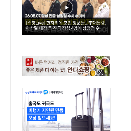
[스팟Live] 한자리에 모인 장군들...李대통령,
이상렬 대장 등 진급 장성 4명에 삼정검 수치
직접 수여｜26.08.07 장성 진급·삼정검 수치
수여식