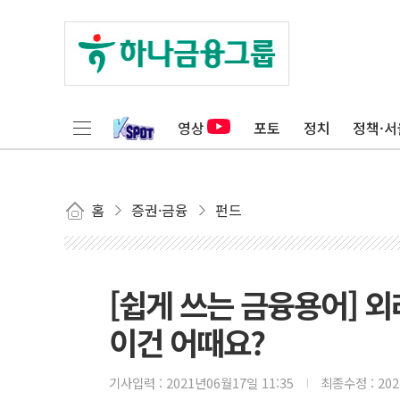
영상
포토
정치
정책·서
홈
증권·금융
펀드
[쉽게 쓰는 금융용어] 외
이건 어때요?
기사입력 :
2021년06월17일 11:35
최종수정 :
20