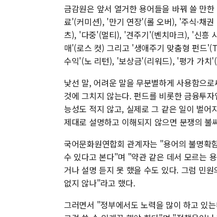
금감원은 앞서 열거한 용어들을 바꿔 쓸 만한 우
료'(커미션), '만기 연장'(롤 오버), '주식·채
츠), '다중'(멀티), '견주기'(벤치마크), '신흥
매'(로스 컷) 그리고 '생애주기 맞춤형 펀드'(TD
수익'(노 리턴), '보상금'(리워드), '평가 가치
낯선 말, 어려운 말을 무분별하게 사용함으로
것에 그치지 않는다. 펀드를 비롯한 금융투자
능성도 적지 않고, 실제로 그 같은 일이 벌
제대로 설명하고 이해되지 않으면 분쟁의 불씨
국어문화원연합회 관계자는 "용어의 불명확함
수 있다고 본다"며 "약관 같은 데서 모르는 용
거나 설명 듣지 못 했을 수도 있다. 그럼 민
없지 않나"라고 했다.
그러면서 "정부에서도 노력을 많이 하고 있는