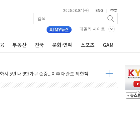
2026.08.07 (금)
ENG
中文
|
|
패밀리 사이트
금융
부동산
전국
문화·연예
스포츠
GAM
신' 26일 출시, 유저의 캐릭터가 AI로 플레이한다
로 혜택 얻는 피드코인 이벤트 진행
시 5년 내 9만가구 순증...이주 대란도 제한적
…한화·흥국·한투 참여
주 52시간제 개선해야…기술격차 확대 막아야"
약 타결…연봉 6.3% 인상
 등 8~9월 공연 라인업 공개
지 3개 보급단 '1등급 스마트 물류센터' 전환
 테라스 떨어져…SK에코플랜트 "전수 조사"
보 GAM - 맛보기편 (8/7)