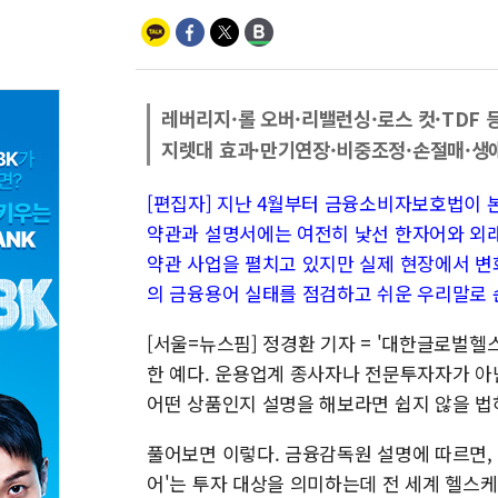
레버리지·롤 오버·리밸런싱·로스 컷·TDF 
지렛대 효과·만기연장·비중조정·손절매·생
[편집자] 지난 4월부터 금융소비자보호법이 
약관과 설명서에는 여전히 낯선 한자어와 외
약관 사업을 펼치고 있지만 실제 현장에서 변
의 금융용어 실태를 점검하고 쉬운 우리말로 
[서울=뉴스핌] 정경환 기자 = '대한글로벌헬
한 예다. 운용업계 종사자나 전문투자자가 아
어떤 상품인지 설명을 해보라면 쉽지 않을 법
풀어보면 이렇다. 금융감독원 설명에 따르면, 
어'는 투자 대상을 의미하는데 전 세계 헬스케