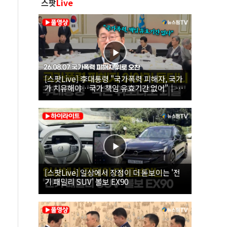
스팟
Live
[스팟Live] 李대통령 "국가폭력 피해자, 국가
가 치유해야…국가 책임 유효기간 없어"｜
26.08.07 국가폭력 피해자 위로 오찬
[스팟Live] 일상에서 장점이 더 돋보이는 '전
기 패밀리 SUV' 볼보 EX90