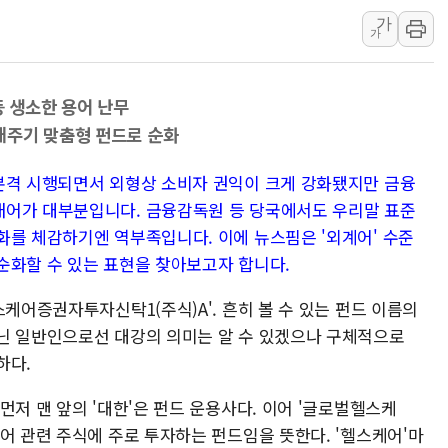
가
"호남 없이 민주 당권 없
가
SK하이닉스, 주주환원 
'무순위' 기회 왔다…신
등 생소한 용어 난무
野 의원 42명, '사관학
애주기 맞춤형 펀드로 순화
IPARK현대산업개발, 
준공업지역 용적률 40
본격 시행되면서 외형상 소비자 권익이 크게 강화됐지만 금융
현대해상, 유튜브 양육 
래어가 대부분입니다. 금융감독원 등 당국에서도 우리말 표준
화를 체감하기엔 역부족입니다. 이에 뉴스핌은 '외계어' 수준
[컨콜] 롯데케미칼, "L
순화할 수 있는 표현을 찾아보고자 합니다.
대형 저축은행 4%대 예
스케어증권자투자신탁1(주식)A'. 흔히 볼 수 있는 펀드 이름의
닌 일반인으로선 대강의 의미는 알 수 있겠으나 구체적으로
하다.
먼저 맨 앞의 '대한'은 펀드 운용사다. 이어 '글로벌헬스케
어 관련 주식에 주로 투자하는 펀드임을 뜻한다. '헬스케어'마