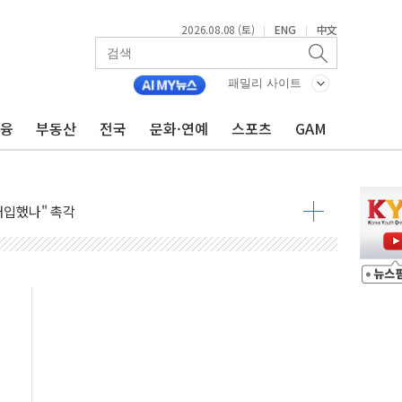
2026.08.08 (토)
ENG
中文
|
|
동결 전망 우세
체결… 이스라엘·이란 위협에 맞설 자체 억지력 강화
패밀리 사이트
 다음 주"
금융
부동산
전국
문화·연예
스포츠
GAM
령…트럼프 제동
 이상 '올스톱'… 美 해상봉쇄 영향
개입했나" 촉각
용 쇼크에 반도체주 '활짝'
우려 후퇴…나스닥 선물 1%대 상승
…9월 금리 인상 기대 후퇴
체결
라우드플레어·태양광주↑ VS 트레이드데스크·웬디스↓
종자 7359명 끝까지 찾겠다"
 톤 낮춰
항시 '시끌'