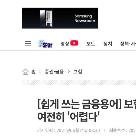
영상
포토
정치
정책·서
홈
증권·금융
보험
[쉽게 쓰는 금융용어] 보
여전히 '어렵다'
기사입력 :
2021년06월14일 08:30
최종수정 :
20