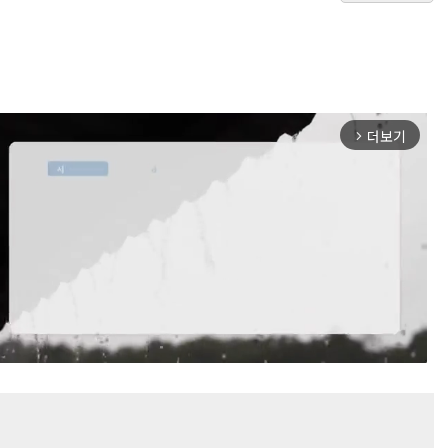
더보기
arrow_forward_ios
Mute