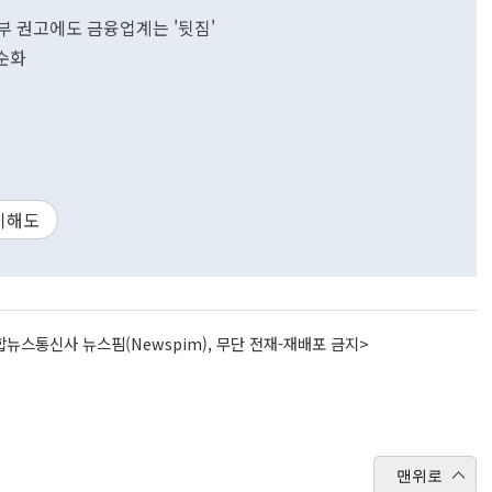
정부 권고에도 금융업계는 '뒷짐'
 순화
이해도
뉴스통신사 뉴스핌(Newspim), 무단 전재-재배포 금지>
맨위로