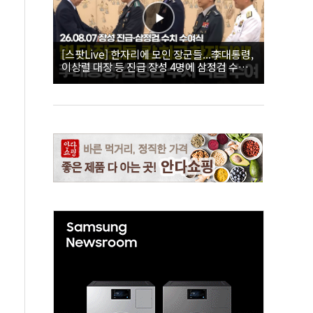
[스팟Live] 한자리에 모인 장군들...李대통령,
이상렬 대장 등 진급 장성 4명에 삼정검 수치
직접 수여｜26.08.07 장성 진급·삼정검 수치
수여식