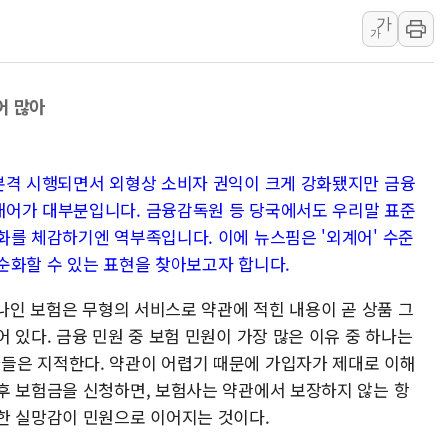
가
李 "해남 태양광, 대한민국 다음 100년 밑거
가
李 대통령, '6시간 마라톤 부동산 2차 회의'
트럼프, 中 겨냥 폴리실리콘 관세 15% 부과
어 많아
[사진] 빈살만과 에르도안의 만남
이란와이어 "이란 최고지도자 위독…곧 사망
남동발전, 해남군에 국내 최대 규모 400MW 
본격 시행되면서 외형상 소비자 권익이 크게 강화됐지만 금융
래어가 대부분입니다. 금융감독원 등 당국에서도 우리말 표준
화를 체감하기엔 역부족입니다. 이에 뉴스핌은 '외계어' 수준
순화할 수 있는 표현을 찾아보고자 합니다.
하나인 보험은 무형의 서비스로 약관에 적힌 내용이 곧 상품 그
 있다. 금융 민원 중 보험 민원이 가장 많은 이유 중 하나는
들은 지적한다. 약관이 어렵기 때문에 가입자가 제대로 이해
후 보험금을 신청하면, 보험사는 약관에서 보장하지 않는 항
한 실망감이 민원으로 이어지는 것이다.