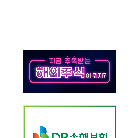
름…수도권 집중 완화 전환점"
 주재… "전폭적 공급 확대·속도전 총력"
…美 태양광주 급등
해도 놀랍지 않아"
태양광 착공…여의도 1.6배 규모