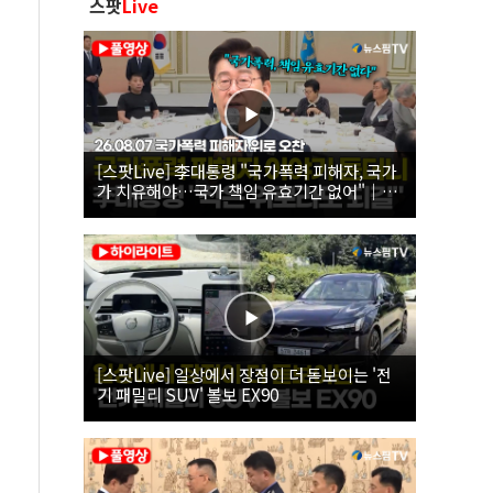
스팟
Live
[스팟Live] 李대통령 "국가폭력 피해자, 국가
가 치유해야…국가 책임 유효기간 없어"｜
26.08.07 국가폭력 피해자 위로 오찬
[스팟Live] 일상에서 장점이 더 돋보이는 '전
기 패밀리 SUV' 볼보 EX90