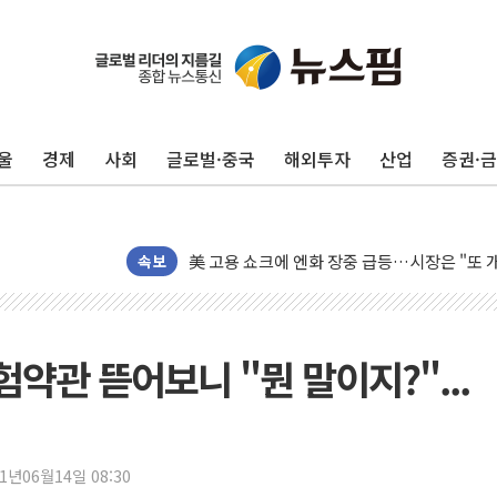
미 연준 매파 기세 꺾이나…고용 감소에 9월 
[종합] 이슬람 수니파 3국, '공동방위협정' 
트럼프, 백신·자폐증 행정명령 검토…"이르면
울
경제
사회
글로벌·중국
해외투자
산업
증권·
美 항소법원, 백악관 무도회장 공사 중단 명
이란 핵심 원유 수출항 '하르그섬', 최근 1주일
美 고용 쇼크에 엔화 장중 급등…시장은 "또 
[AI MY 뉴스] 뉴욕 반도체주 프리뷰...美 고
속보
뉴욕증시 프리뷰, 美 고용 쇼크에 금리 인상 
[종합] 美 7월 고용 2만3000명 감소 '쇼크'
[사진] 이슬람 수니파 3개국, 공동방위협정 
험약관 뜯어보니 "뭔 말이지?"...
뉴욕증시 개장 전 특징주...아틀라시안·클
보훈부, 미 DPAA와 MOU… "6·25 미군 실
트럼프 "금리 내려야"…파월 때와 달리 워시엔
21년06월14일 08:30
특정 정치인 측근 포항시 정책특보 내정설...포