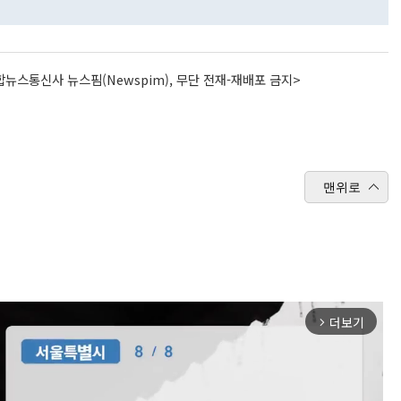
뉴스통신사 뉴스핌(Newspim), 무단 전재-재배포 금지>
맨위로
더보기
arrow_forward_ios