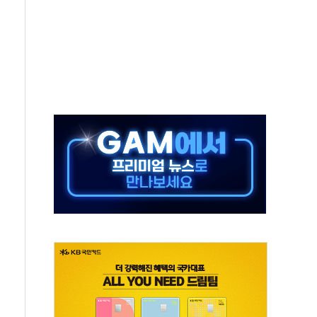
·태양광주↑ VS 트레이드데스크·웬디스↓
 끝까지 찾겠다"
중 완화 전환점"