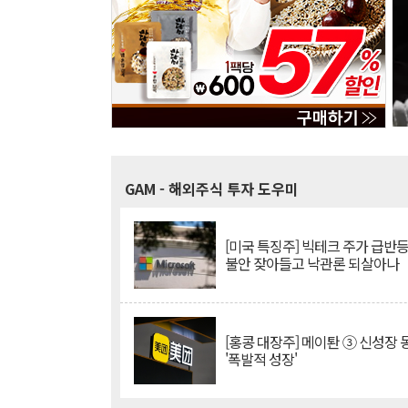
GAM
- 해외주식 투자 도우미
[미국 특징주] 빅테크 주가 급반등..
불안 잦아들고 낙관론 되살아나
[홍콩 대장주] 메이퇀 ③ 신성장
'폭발적 성장'