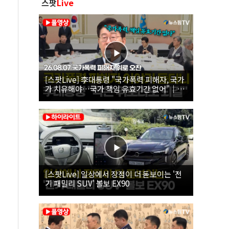
스팟
Live
[스팟Live] 李대통령 "국가폭력 피해자, 국가
가 치유해야…국가 책임 유효기간 없어"｜
26.08.07 국가폭력 피해자 위로 오찬
[스팟Live] 일상에서 장점이 더 돋보이는 '전
기 패밀리 SUV' 볼보 EX90