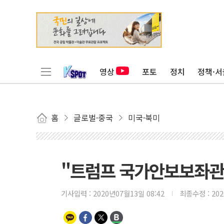
영상
포토
정치
정책·서
홈
글로벌·중국
미국·북미
"트럼프 국가안보보좌관,
기사입력 :
2020년07월13일 08:42
최종수정 :
20