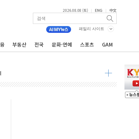
2026.08.08 (토)
ENG
中文
|
|
 정청래 격차 확대'
타진
패밀리 사이트
최고치
금융
부동산
전국
문화·연예
스포츠
GAM
 요구
낮아지며 상승… STOXX 600 지수는 나흘 연속 최고치
세
엘·이란 위협에 맞설 자체 억지력 강화
동
톱'… 美 해상봉쇄 영향
각
체주 '활짝'
스닥 선물 1%대 상승
상 기대 후퇴