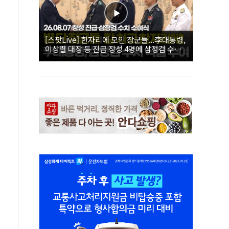
[스팟Live] 한자리에 모인 장군들...李대통령,
이상렬 대장 등 진급 장성 4명에 삼정검 수치
직접 수여｜26.08.07 장성 진급·삼정검 수치
수여식