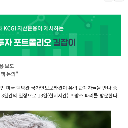
[사진] 이슬람 수니파 3개국, 공동방위협정 체결
뉴욕증시 개장 전 특징주...아틀라시안·클라우드플레어
보훈부, 미 DPAA와 MOU… "6·25 미군 실종자 7359명
트럼프 "금리 내려야"…파월 때와 달리 워시엔 톤 낮춰
특정 정치인 측근 포항시 정책특보 내정설...포항시 '시끌'
李 "해남 태양광, 대한민국 다음 100년 밑거름…수도권 집
용 보도
대책 논의"
이언 미국 백악관 국가안보보좌관이 유럽 관계자들을 만나 중
 3일간의 일정으로 13일(현지시간) 프랑스 파리를 방문한다.