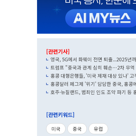
[관련기사]
영국, 5G에서 화웨이 전면 퇴출...2025년
트럼프 "중국과 관계 심히 훼손…2차 무역 
홍콩 대형은행들, '미국 제재 대상 있나' 고
홍콩달러 페그제 '위기' 담담한 중국, 홍
호주·뉴질랜드, 범죄인 인도 조약 파기 등
[관련키워드]
미국
중국
유럽