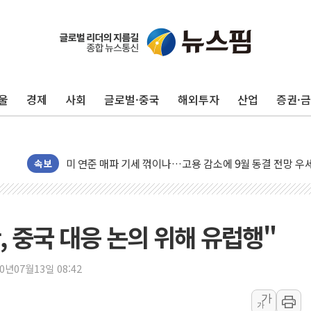
민주, 오늘 제주·인천 경선 결과 발표...'김민석 재역전 vs
한상협, 업계 개인정보 보안 새판 짠다…'자율규제단체' 
뉴욕증시, 고용 쇼크에 금리 인상 우려 후퇴…S&P500 
울
경제
사회
글로벌·중국
해외투자
산업
증권·
트럼프, 쿡 연준 이사 해임 재추진…"26일까지 의혹 소명"
유럽증시, 美 고용 예상 밖 부진에 연준 금리 인상 가능성 
미 연준 매파 기세 꺾이나…고용 감소에 9월 동결 전망 우
[종합] 이슬람 수니파 3국, '공동방위협정' 체결… 이스라
속보
트럼프, 백신·자폐증 행정명령 검토…"이르면 다음 주"
美 항소법원, 백악관 무도회장 공사 중단 명령…트럼프 제
이란 핵심 원유 수출항 '하르그섬', 최근 1주일 이상 '올스
 중국 대응 논의 위해 유럽행"
美 고용 쇼크에 엔화 장중 급등…시장은 "또 개입했나" 촉
[AI MY 뉴스] 뉴욕 반도체주 프리뷰...美 고용 쇼크에 반도
20년07월13일 08:42
뉴욕증시 프리뷰, 美 고용 쇼크에 금리 인상 우려 후퇴…나
가
가
[종합] 美 7월 고용 2만3000명 감소 '쇼크'…9월 금리 인