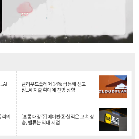
Mute
.AI
클라우드플레어 14% 급등해 신고
점...AI 지출 확대에 전망 상향
 동력의
[홍콩 대장주] 메이퇀② 실적은 고속 상
승, 밸류는 역대 저점