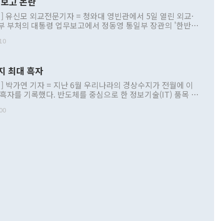
보고 논란
] 유신모 외교전문기자 = 청와대 영빈관에서 5일 열린 외교·
부 부처의 대통령 업무보고에서 정동영 통일부 장관의 '한반도
 구상'과 업무보고 발언이 논란을 빚고 있다. 이날 정 장관의
10
정부 내 조율을 거치지 않은 사안을 정책으로 추진하겠다고 공
는가 하면 사실 관계에 맞지 않은 설명도 있었다. 이재명 대통
로 신중을 기해 달라고 경고했고, 조현 외교부 장관은 '이상
지 최대 흑자
 근거한 비현실적 구상'이라는 비판을 내놨다. 그동안 정 장
책 관련 발언이 물의를 빚은 적은 여러 번 있지만 대통령과 유
] 박가연 기자 = 지난 6월 우리나라의 경상수지가 전월에 이
이 공개적으로 부정적 입장을 표명한 것은 이례적이다. 정 장
 흑자를 기록했다. 반도체를 중심으로 한 정보기술(IT) 품목 수
대북 접근법과 월권을 제어해야 한다는 목소리도 높아지고 있
간 상품수출이 처음으로 1000억달러를 넘어선 영향이다. [자
00
 따르
기자간담회를 하고 있다. [사진=통일부] 2026.07.23 ◆통일
 경상수지는 497억3000만달러 흑자로 집계됐다. 전월(386억
 넘어선 주장 정 장관은 이날 업무보고에서 '한반도 평화공존
)에 이어 두 달 연속 월간 기준 역대 최대 기록을 갈아치웠다.
 설명하면서 이재명 정부 2년차 핵심 과제로 상호 존중·평화
해 상반기 누적 경상수지 흑자는 1910억1000만달러를 기록
·핵 없는 한반도 등 3대 기본 방향을 제시했다. 정 장관은 "대
지 흑자를 견인한 것은 상품수지다. 6월 상품수지는 478억
언어는 멈춰야 한다"면서 주적 용어 대체를 주장했다. 지난 25
 흑자를 기록하며 전월에 이어 역대 최대를 다시 썼다. 국제수
D(완전하고 검증가능하며 되돌릴 수 없는 비핵화) 구도는 이미
수출은 1123억7000만달러로 전년 동월 대비 84.5% 증가하
했다. 또 "현 시점에서 흘러간 선(先)비핵화만 되뇌는 것은
 처음으로 1000억달러를 넘어섰다. 상품수입은 644억8000만
 데 힘이 되지 않는다"고 주장했다. 정 장관은 또 "정전 체제
6% 늘었다. 통관 기준으로는 반도체 수출이 전년 동월 대비
로 바꾸는 논의에 착수하겠다"면서 "북·미 정상회담 견인과
증했고 컴퓨터·주변기기(SSD)는 282.7% 증가했다. IT 품목
화의 동력을 확보하기 위해 최선을 다할 것"이라고 말했다. 하
.4% 늘었으며 비IT 품목도 ▲석유제품(47.5%) ▲화공품
령은 정 장관의 구상에 대부분 제동을 걸었다. 이 대통령은 "평
▲철강제품(17.9%) ▲승용차(6.1%) 등을 중심으로 18.6% 증가