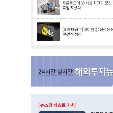
프론트도어 ② 사상 최고가 경신
곡점 지났다"
[홍콩 대장주] 메이퇀 ③ 신성장
'폭발적 성장'
[뉴스핌 베스트 기사]