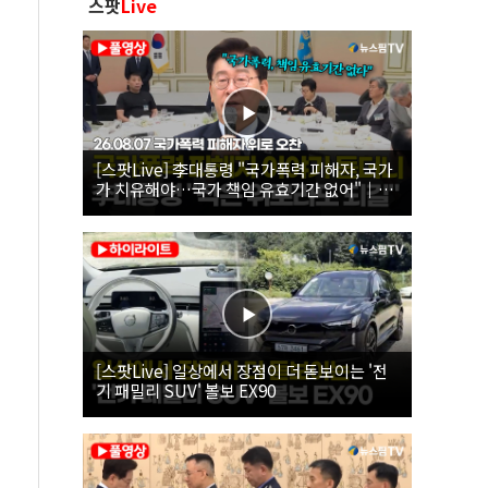
스팟
Live
[스팟Live] 李대통령 "국가폭력 피해자, 국가
가 치유해야…국가 책임 유효기간 없어"｜
26.08.07 국가폭력 피해자 위로 오찬
[스팟Live] 일상에서 장점이 더 돋보이는 '전
기 패밀리 SUV' 볼보 EX90