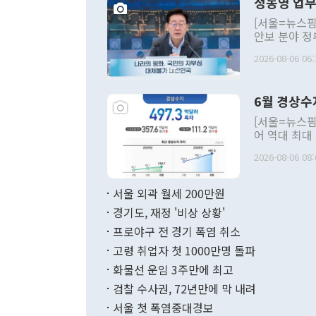
정동영 업무
[서울=뉴스핌
안보 분야 정
평화공존 발전
2026-08-06 06:
발언 중에는 
언한 것이 있
령은 공개적으
6월 경상수
주의적 희망에
관의 대북 정
[서울=뉴스핌
관 부처 장관
어 역대 최대
관의 무리한 
출 호조로 월
다. [정동영 통일부 장관이 지난달 23일 오후 서울 종로구 정부서울청사에
2026-08-06 08:
료=한국은행] 한국은행이 6일 발표한 '2026년 6월 국제수지(잠정)'에
서 취임 1주년 
면 지난 6월
부 장관 권한
1000만달러
서울 외곽 월세 200만원
발전 구상'을
이에 따라 올
적 갈등 해결
경기도, 재정 '비상 상황'
했다. 경상수
결과 혐오의 
9000만달러
프로야구 전 경기 폭염 취소
년간의 CVI
지 기준 상품
고령 취업자 첫 1000만명 돌파
무너졌다고도 
며 월간 기준
현실을 바꾸는
달러로 38.
화물선 운임 3주만에 최고
를 평화 체제
196.9% 급
검찰 수사권, 72년만에 막 내려
함께 4자 대
수출은 160
지만 이 대통
서울 첫 폭염중대경보
(18.6%) 