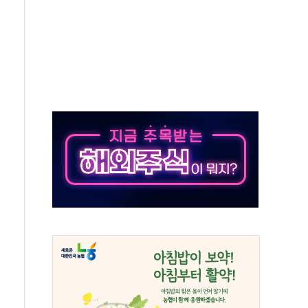
라우드플레어·태양광주↑ VS 트레이드데스크·웬디스↓
종자 7359명 끝까지 찾겠다"
 톤 낮춰
항시 '시끌'
름…수도권 집중 완화 전환점"
 주재… "전폭적 공급 확대·속도전 총력"
…美 태양광주 급등
해도 놀랍지 않아"
태양광 착공…여의도 1.6배 규모