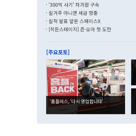
화공존 정책이
했다. 통관 기
'300억 사기' 차가원 구속
다"고 지적했
(16.4%)
투리가 잡혀 
실거주 아니면 세금 껑충
월(-10억9
쁜 상황이 초
증가와 유류할
실적 발표 앞둔 스페이스X
9·19 군사
기록했지만 
[히든스테이지] 즌·오아 첫 도전
"우리의 선의
로 전환됐다.
으로 약간의 의문
를 기록해 전
관은 업무보고
는 배당수입
주의에 근거한
줄면서 25억
[주요포토]
라며 "여러분
억1000만달
이 9월 러시
였던 올해 3
며 "정부 차
인의 해외투자
은 "그것은 
각각 증가했다
잘랐다. 정 
국인의 국내 
않았다는 점에
감소하며 전월
사합의 복원,
경신했다. 외
권이라는 지적
분기 말 만기
뒤 "여기 업
다. 내국인의
'홈플러스, '다시 영업합니다'
부의 한 소식
다. eoyn2@
를 거쳐 결정
련 부처 장관
하고 대통령의
한 문제"라고 지적했다. 이재명 대통령이
외교 국방 등