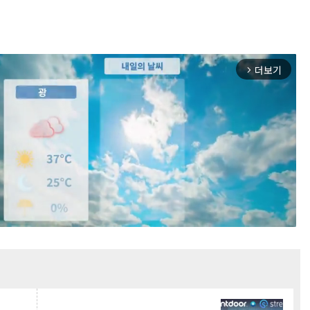
더보기
arrow_forward_ios
Mute