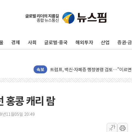
울
경제
사회
글로벌·중국
해외투자
산업
증권·
미 연준 매파 기세 꺾이나…고용 감소에 9월 
[종합] 이슬람 수니파 3국, '공동방위협정' 
트럼프, 백신·자폐증 행정명령 검토…"이르면
속보
美 항소법원, 백악관 무도회장 공사 중단 명
이란 핵심 원유 수출항 '하르그섬', 최근 1주일
美 고용 쇼크에 엔화 장중 급등…시장은 "또 
 홍콩 캐리 람
[AI MY 뉴스] 뉴욕 반도체주 프리뷰...美 고
뉴욕증시 프리뷰, 美 고용 쇼크에 금리 인상 
19년11월05일 20:49
[종합] 美 7월 고용 2만3000명 감소 '쇼크'
가
가
[사진] 이슬람 수니파 3개국, 공동방위협정 