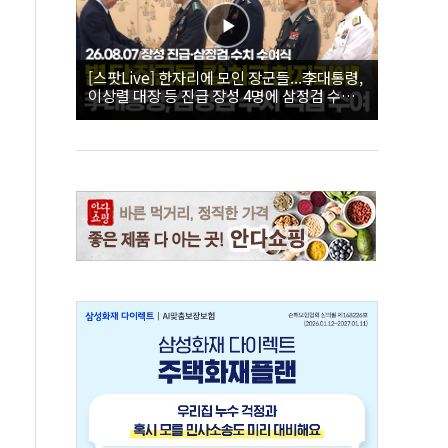
[스팟Live] 한자리에 모인 장군들...李대통령,
이상렬 대장 등 진급 장성 4명에 삼정검 수치
직접 수여｜26.08.07 장성 진급·삼정검 수치
수여식