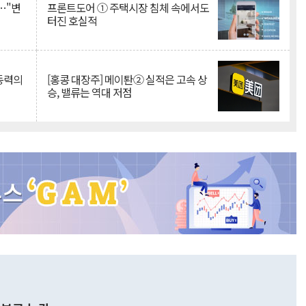
…"변
프론트도어 ① 주택시장 침체 속에서도
터진 호실적
 동력의
[홍콩 대장주] 메이퇀② 실적은 고속 상
승, 밸류는 역대 저점