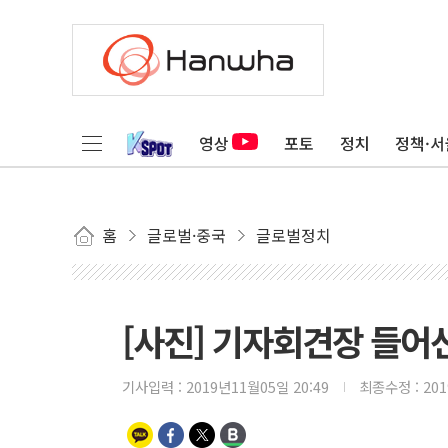
영상
포토
정치
정책·서
홈
글로벌·중국
글로벌정치
[사진] 기자회견장 들어선
기사입력 :
2019년11월05일 20:49
최종수정 :
20