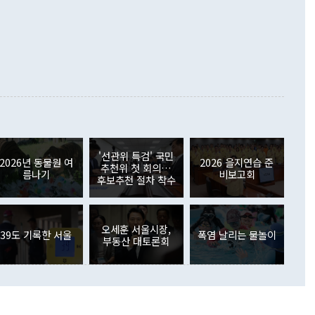
 정치적으로 악용되는 측면이 있다"며 "많이 조심하셔야 한
준 수입은 ▲원자재(30.5%) ▲자본재(35.3%) ▲소비재
다. 북한을 다른 이름으로 불러야 한다는 주장에는 "표현에 꼬
가 모두 늘었다. 서비스수지는 12억9000만달러 적자를 기록해 전
정쟁으로 휘몰아 들어가면 원래 하고자 했던 데에서 오히려 나
000만달러)보다 적자 폭이 확대됐다. 여행수지는 외국인 입국자
래될 수 있다"고 경고했다. 이 대통령은 남북 신뢰 구축을 위해
증료 인상 등에 따른 출국자 감소로 4억4000만달러 흑자를
합의를 선제적으로 복원해야 한다는 정 장관의 주장에 대해서도
지식재산권사용료수지는 전월 흑자에서 4억4000만달러 적자
대로 하는 게 과연 한반도의 평화와 안정에 플러스냐, 결론적
 본원소득수지는 배당소득을 중심으로 32억7000만달러 흑자
이 들 때도 있다"며 부정적으로 반응했다. 조현 외교부 장
월(21억7000만달러)보다 흑자 폭이 확대됐다. 배당소득수지
 사후 브리핑에서 정 장관이 언급한 '4자 회담'에 대해 "이상
이 늘어난 데다 전월 분기배당에 따른 기저효과로 배당지급이
 어떤 희망이라 하더라도 그건 아직 조율되지 않은 방법"이
6000만달러 흑자를 나타냈다. 금융계정 순자산은 6월 중 467
들께서 디스카운트해 주시면 좋겠다"고 선을 그었다. 정 장관
러 증가해 월간 기준 역대 최대 증가 폭을 기록했다. 종전 최대
아 블라디보스토크에서 열리는 '동방경제포럼(EEF)'을 언급하
월(369억9000만달러)을 넘어선 것이다. 직접투자에서는 내국
원에서 (참석을) 검토하고 있다"고 발언한 데 대해서도 조 장관
가 80억1000만달러, 외국인의 국내투자가 46억3000만달러
'선관위 특검' 국민
외교부의 몫"이라며 "아직 거기까지 진도가 나가지 않았다"고
2026년 동물원 여
2026 을지연습 준
. 증권투자에서는 외국인의 국내 주식 매도세가 이어졌다. 외
추천위 첫 회의…
름나기
비보고회
장관이 이날 소개한 대북 구상과 설명은 정부 내 조율을 거치지
주식 투자는 차익실현 매도 등의 영향으로 316억1000만달러
후보추천 절차 착수
서 문제가 있다. 특히 주적 표현 대체와 국호 사용, 9·19 군
(-310억5000만달러)에 이어 역대 최대 순매도 기록을 다시
 4자회담 추진 등은 통일부 장관이 결정할 사안이 아니어서 월
국인의 국내 채권투자는 세계국채지수(WGBI) 자금 유입에도
이 나오고 있다. 이 대통령은 정 장관의 업무보고를 듣고 난
도래 영향으로 증가 폭이 줄어든 52억9000만달러를 기록했
무보고에 발표했다고 승인난 건 아니다"라고 재차 확인했다. 정
오세훈 서울시장,
 해외 증권투자는 주식을 중심으로 35억6000만달러 증가했
39도 기록한 서울
폭염 날리는 물놀이
부동산 대토론회
통은 "정 장관의 발언 내용은 대부분 국가안전보장회의(NSC)
newspim.com
된 사안이 아닌 정 장관의 개인적 생각에 가깝다"며 "안보 관
이 정부의 공식 정책이 아닌 사안을 추진하겠다고 업무보고를
 면전에서 '국군통수권자가 나서야 한다'고 주장한 것은 심각
 5일 청와대 영빈관에서 열린 통일
 외교 안보 부처 업무보고에서 발언하고 있다. [사진=청와대]