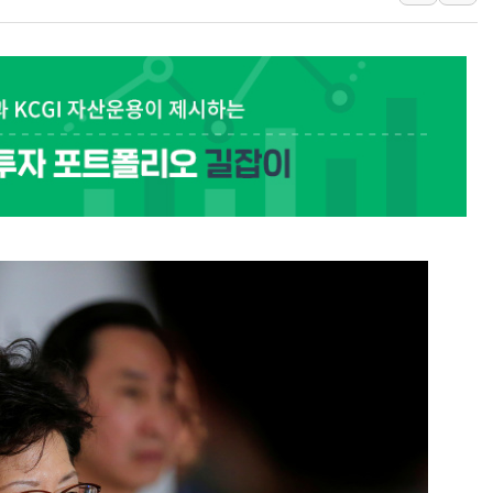
뉴욕증시 개장 전 특징주...아틀라시안·클
보훈부, 미 DPAA와 MOU… "6·25 미군 실
트럼프 "금리 내려야"…파월 때와 달리 워시엔
특정 정치인 측근 포항시 정책특보 내정설...포
李 "해남 태양광, 대한민국 다음 100년 밑거
李 대통령, '6시간 마라톤 부동산 2차 회의'
트럼프, 中 겨냥 폴리실리콘 관세 15% 부과
[사진] 빈살만과 에르도안의 만남
이란와이어 "이란 최고지도자 위독…곧 사망
남동발전, 해남군에 국내 최대 규모 400MW 