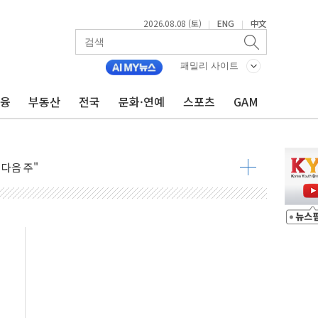
2026.08.08 (토)
ENG
中文
|
|
패밀리 사이트
금융
부동산
전국
문화·연예
스포츠
GAM
동결 전망 우세
체결… 이스라엘·이란 위협에 맞설 자체 억지력 강화
 다음 주"
령…트럼프 제동
 이상 '올스톱'… 美 해상봉쇄 영향
개입했나" 촉각
용 쇼크에 반도체주 '활짝'
우려 후퇴…나스닥 선물 1%대 상승
…9월 금리 인상 기대 후퇴
체결