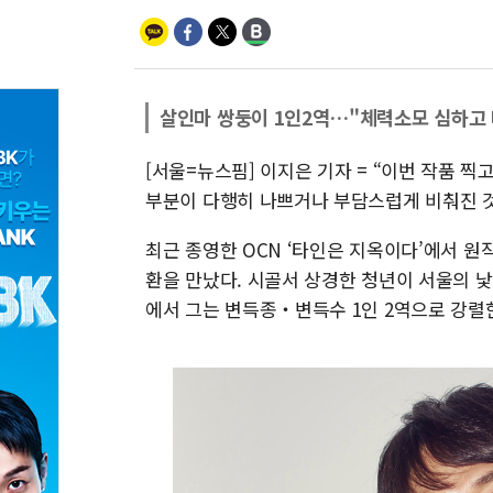
살인마 쌍둥이 1인2역…"체력소모 심하고
[서울=뉴스핌] 이지은 기자 = “이번 작품 
부분이 다행히 나쁘거나 부담스럽게 비춰진 것
최근 종영한 OCN ‘타인은 지옥이다’에서 원
환을 만났다. 시골서 상경한 청년이 서울의 
에서 그는 변득종‧변득수 1인 2역으로 강렬