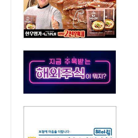
름나기 [뉴스핌 줌인]
 실시
 온열질환자 2872명
 與 내부서 '총선·대선 직격탄' 우려