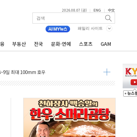
2026.08.07 (금)
ENG
中文
|
|
도 놀랍지 않아"
패밀리 사이트
태양광 착공…여의도 1.6배 규모
금융
부동산
전국
문화·연예
스포츠
GAM
...금융주 낙폭 커
정책 아냐" 해명
~9일 최대 100mm 호우
결… 수니파 국가들의 새 안보 협력 구도
비온 59㎡ 18억원대
-서울시 '정책 엇박자'
생애최초만 경쟁 치열
래·ETF 매수에도 고유가·금리·입법 지연 '삼중 부담'
...석유·가스주 올랐지만 빈그룹이 상쇄
총수요 104.3GW 기록
 위기 고조되는 또 다른 중동 화약고