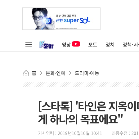
영상
포토
정치
정책·서
홈
문화·연예
드라마·예능
[스타톡] '타인은 지옥
게 하나의 목표에요"
기사입력 :
2019년10월10일 10:41
최종수정 :
20