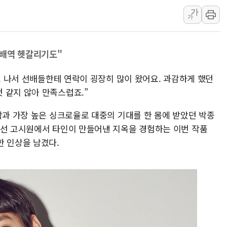
가
42.5도 역대급 폭염…동물들도 특별식으로 여
가
경찰, 9월부터 '가족 사건' 못 맡는다…상피제
포스코홀딩스, 포스코인터·DX 지분 일부 매각
 배역 헷갈리기도"
태국 학교서 중학생 총기 난사...최소 7명 사망
40.2도 찍은 서울 등 폭염중대경보 해제…누적
찍고 나서 선배들한테 연락이 굉장히 많이 왔어요. 과감하게 했던
"文정부 악몽 재현 안돼"...李 부동산 세제안에
 같지 않아 만족스럽죠.”
작과 가장 높은 싱크로율로 대중의 기대를 한 몸에 받았던 박종
낯선 고시원에서 타인이 만들어낸 지옥을 경험하는 이번 작품
한 인상을 남겼다.