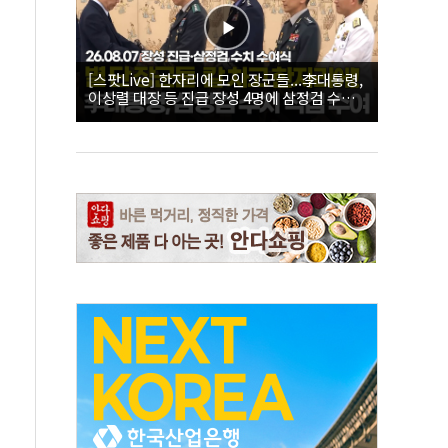
[스팟Live] 한자리에 모인 장군들...李대통령,
이상렬 대장 등 진급 장성 4명에 삼정검 수치
직접 수여｜26.08.07 장성 진급·삼정검 수치
수여식