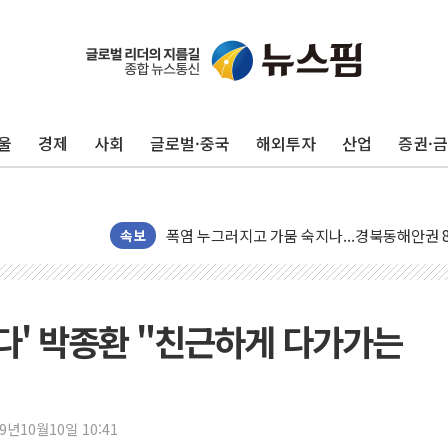
[사진] 빈살만과 에르도안의 만남
이란와이어 "이란 최고지도자 위독…곧 사망해
남동발전, 해남군에 국내 최대 규모 400MW 
울
경제
사회
글로벌·중국
해외투자
산업
증권·
[인도증시] 중동 불안 속 유가 상승에 소폭 하락
황희 '폐버스 청년주택' SNS 글 역풍에 "정부
폭염 누그러지고 가뭄 숙지나...경북동해안권 8
속보
사우디·튀르키예·파키스탄, '공동방위협정' 체
신길동 신축도 3.3㎡당 7250만원…써밋 클라
용산공원·그린벨트로 또 충돌…반복되는 국토부
이다' 박종환 "친근하게 다가가는
[AI 부동산 투데이] 특공 전략도 '극과 극'…
[코인시황] 비트코인 6만4000달러대 횡보…고
[베트남 증시] 유동성 부진 지속, 강보합 마감
'찜통더위'에 전력수요 역대 최고치 경신…한낮 
19년10월10일 10:41
후티 반군, 예멘 정부군과 사우디 동시 공격…