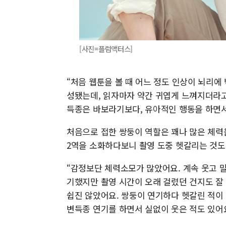
[사진=플럼액터스]
“처음 웹툰을 볼 때 어느 정도 인상이 뇌리에
성됐는데, 읽자마자 약간 귀엽게 느껴지더라고
득종은 바보라기보다, 유아적인 행동을 하면
처음으로 접한 쌍둥이 역할은 꽤나 많은 체력
2역을 소화하다보니 촬영 도중 헷갈리는 것
“감정보단 체력소모가 많았어요. 계속 웃고 말
기했지만 촬영 시간이 오래 걸렸던 건지도 잘
쉽진 않았어요. 쌍둥이 연기하다 헷갈린 적이
변득종 연기를 하면서 실없이 웃은 적도 있어요