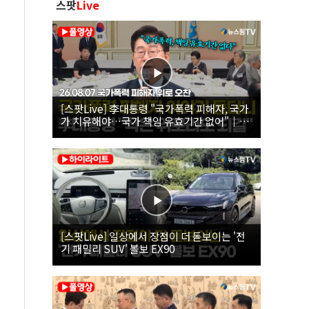
스팟
Live
[스팟Live] 李대통령 "국가폭력 피해자, 국가
가 치유해야…국가 책임 유효기간 없어"｜
26.08.07 국가폭력 피해자 위로 오찬
[스팟Live] 일상에서 장점이 더 돋보이는 '전
기 패밀리 SUV' 볼보 EX90