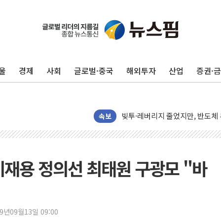
해군과 함께하는 '불금전파, 송정'
강원도 폭염특보 11일째…온열질환
[코인 시황] 비트코인, ETF 
울
경제
사회
글로벌·중국
해외투자
산업
증권·
[르포] 39도 폭염 속 잠실 개표소 
강원·전라권 폭염중대경보 확대…
빚투·레버리지 줄었지만, 반도체 
양주 가전제품 창고서 화재…차량 
속보
[2보] 북한, 원산서 동해상 단거
종로·중구 오피스 78%가 준공 
법원, '관저 이전 봐주기 감사' 
이재용 정의선 최태원 구광모 "바
성폭력 피해자 보호단체, 경찰수
우크라, 러 탄도미사일 공격에 속
"5.18은 북한 지령" 설교한 목사
19년09월13일 09:00
[종합] 특검, '양평' 원희룡 2