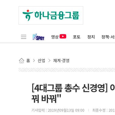
영상
포토
정치
정책·서
홈
산업
재계·경영
[4대그룹 총수 신경영] 
꿔 바꿔"
기사입력 :
2019년09월13일 09:00
최종수정 :
20