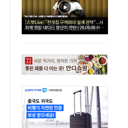
[스팟Live] "전셋집 구하려다 월세 선택"...사
회에 첫발 내디딘 청년의 한탄 | 26.08.06 서울
시 부동산 대토론회