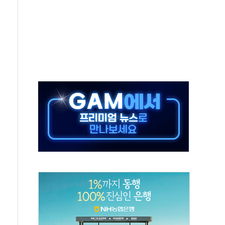
 절정…서울 한낮 39도
…30여분 만에 진화
연으로 형사사법 틀 바꿔…국민 불안감 가중"
억원…전년 比 21.2%↑
광…지역펀드 9·10호 확정
체 발사