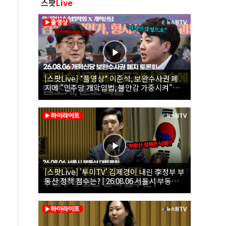
스팟
Live
[스팟Live] *풀영상* 이준석, 보완수사권 폐
지에 "민주당 개악입법, 불안감 가중시켜"｜
26.08.06 개혁신당 보완수사권 폐지 토론회
[스팟Live] '투미TV' 김제경이 내린 李정부 부
동산 정책 점수는? | 26.08.06 서울시 부동산
대토론회