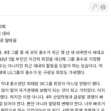
가
[내일날씨] 절기상 '입추'에 폭염
가
제천 바이오밸리 공장 옥상서 불
개혁신당 "민주, '盧 수사' 악
교체
CJ온스타일, 2분기 영업익 260
 대비
AI 연산은 포항, 전력 저장은 영
으로 탈바꿈
[속보] 북, 동해상으로 미상 발사
. 4대 그룹 중 세 곳의 총수가 최근 몇 년 새 바뀌면서 세대교
18년 5월 부친인 이건희 회장을 대신해 그룹 총수로 지정됐
수는 아니지만 최근 대내외 활동을 도맡아 하는 모습이다. 여
0대에 LG그룹의 총수가 된 구광모 회장도 가세했다.
 막내 총수였던 최태원 SK그룹 회장이 어느덧 맏형이 됐다.
 많이 벌어 국가경제에 보탬이 되는 것이 최고 가치였다. 어지
랬다. 하지만 이젠 아니다. 4차 산업혁명과 글로벌 경쟁이 빠
 읽어야 한다. 뿐만 아니라 발맞춰 변해야 한다. 너무 빠르거
을 목적으로 하는 기업이어선 안 된다. 사회와 함께 호흡하고 공