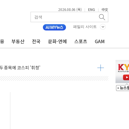
2026.08.06 (목)
ENG
中文
|
|
 시즌2
·가축 피해 최소화 '총력 대응'
패밀리 사이트
자금 유입에도 박스권…美 암호화폐 법안 처리 여부도 변수
금융
부동산
전국
문화·연예
스포츠
GAM
시위 '62일째'..."대부분 여기서 상주"
온열질환자 2665명·사망 23명
두 종목에 코스피 '휘청'
3대·건물 1동 전소
리 탄도미사일 발사
10년 이상…리뉴얼이 경쟁력 가른다
유병호 구속적부심 기각
사개혁위에 보완수사권 폐지 우려 전달
수무책… 패트리엇 미사일 지원, 작년의 3분의 1
 불구속 송치
차 조사…'당정대 회의' 한동훈·방기선 수사도 속도