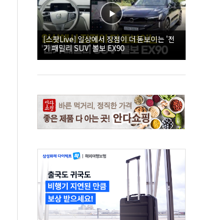
[스팟Live] 일상에서 장점이 더 돋보이는 '전
기 패밀리 SUV' 볼보 EX90