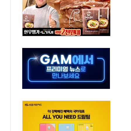
청래 '격차 확대'
최고치
 요구
낮아지며 상승… STOXX 600 지수는 나흘 연속 최고치
세