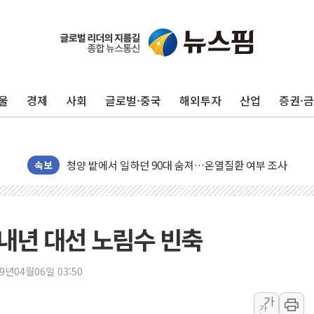
동해중부 전 해상 풍랑주의보…10일까지 최대 3.5m 높은
연일 폭염에 온열질환 사망 23명…정부, 비상대응기구 가
中 전방위 아파트 부양, 수도 베이징도 부동산 규제 철폐
인제 용대리 계곡서 수위 상승으로 피서객 7명 고립…전원
울
경제
사회
글로벌·중국
해외투자
산업
증권·
동해시, 11~14일 '별똥별 멍' 운영…페르세우스 유성우 
강원 중·남부 동해안 시간당 50mm 이상 폭우…호우경보
청양 밭에서 일하던 90대 숨져…온열질환 여부 조사
폭염에 車 운전면허 기능시험 오전 집중 편성…체감온도 3
속보
李대통령, 'ISA·주가누르기 방지법' 전면 재검토 지시
'호우 특보' 경북 울진 시간당 20~30mm 강한 비...가뭄 
주말 무더위·열대야 지속…내륙 곳곳 소나기
 내년 대선 노림수 빈축
오세훈 "용산공원 주택 검토, 민주당 스스로 원칙 뒤집는 
충북 주말 무더위 지속…청주·진천 35도, 곳곳 소나기
19년04월06일 03:50
10월 보완수사권 폐지·공소청 출범…피해자들 '범죄 사각
가
가
한상협, 업계 개인정보 보안 새판 짠다…'자율규제단체' 