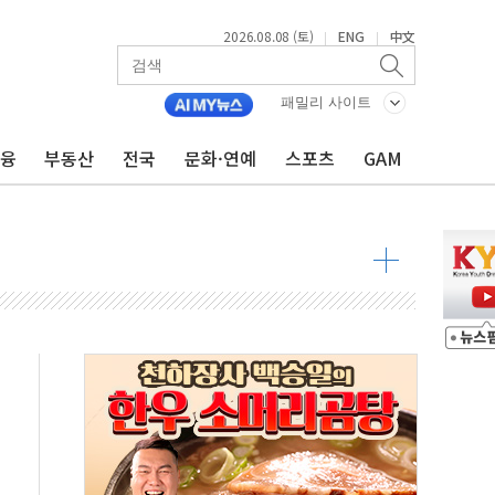
 물결
2026.08.08 (토)
ENG
中文
|
|
동
패밀리 사이트
 구조
금융
부동산
전국
문화·연예
스포츠
GAM
관측
 발효
8도 넘으면 중단
해소될 듯
것"
지대' 우려
타진