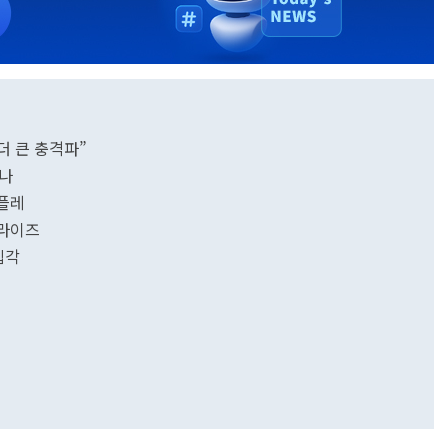
더 큰 충격파”
었나
디플레
프라이즈
립각