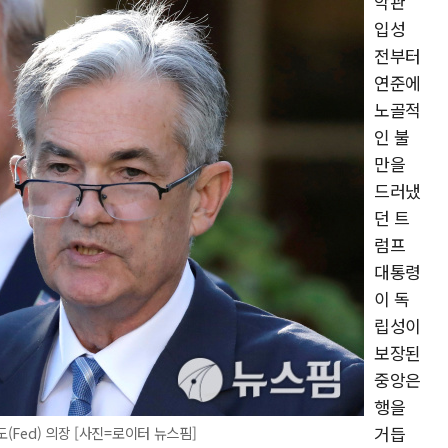
악관
입성
전부터
연준에
노골적
인 불
만을
드러냈
던 트
럼프
대통령
이 독
립성이
보장된
중앙은
행을
거듭
Fed) 의장 [사진=로이터 뉴스핌]