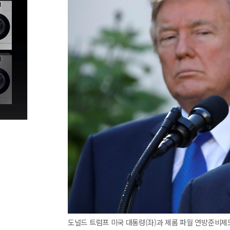
도널드 트럼프 미국 대통령(좌)과 제롬 파월 연방준비제도(