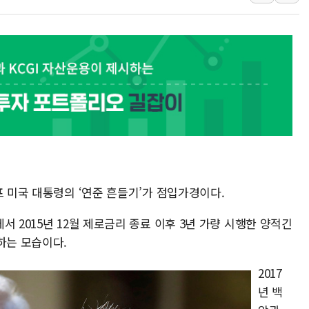
민주당, 오늘 제주·인천 경선 발표...김민석 '재역전' vs 정
뉴욕증시, 고용 쇼크에 금리 인상 우려 후퇴…S&P500 
트럼프, 쿡 연준 이사 해임 재추진…"26일까지 의혹 소명"
유럽증시, 美 고용 예상 밖 부진에 연준 금리 인상 가능성 
미 연준 매파 기세 꺾이나…고용 감소에 9월 동결 전망 우
프 미국 대통령의 ‘연준 흔들기’가 점입가경이다.
 2015년 12월 제로금리 종료 이후 3년 가량 시행한 양적긴
하는 모습이다.
2017
년 백