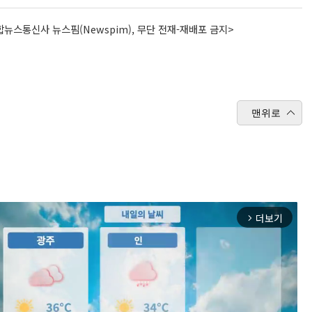
뉴스통신사 뉴스핌(Newspim), 무단 전재-재배포 금지>
맨위로
더보기
arrow_forward_ios