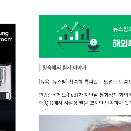
황숙혜의 월가 이야기
[뉴욕=뉴스핌] 황숙혜 특파원 = 도널드 트럼
연방준비제도(Fed)가 지난달 통화정책 회의에서
축(QT)에서 사실상 발을 뺐지만 만족하지 못