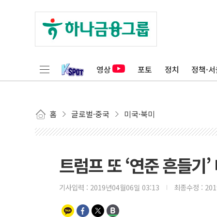
영상
포토
정치
정책·서
홈
글로벌·중국
미국·북미
트럼프 또 ‘연준 흔들기’
기사입력 :
2019년04월06일 03:13
최종수정 :
20