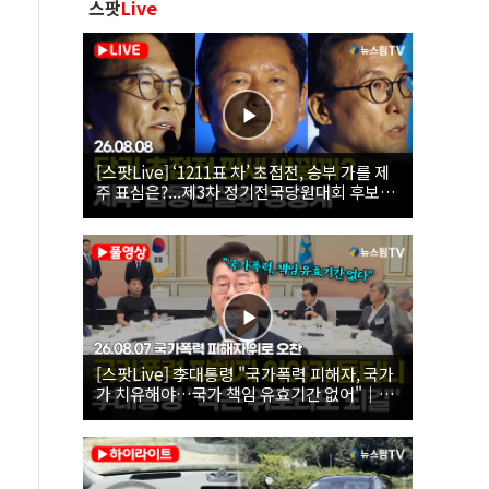
스팟
Live
[스팟Live] ‘1211표 차’ 초접전, 승부 가를 제
주 표심은?...제3차 정기전국당원대회 후보자
제주 합동연설회 생중계 | 26.08.08
[스팟Live] 李대통령 "국가폭력 피해자, 국가
가 치유해야…국가 책임 유효기간 없어"｜
26.08.07 국가폭력 피해자 위로 오찬