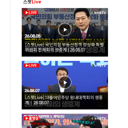
스팟
Live
[스팟Live] 국민의힘 부동산정책 정상화 특별
위원회 전체회의 생중계 | 26.08.07
[스팟Live] 더불어민주당 원내대책회의 생중
계｜26.08.07