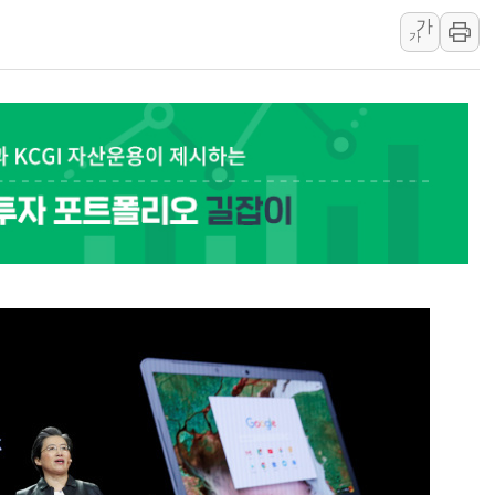
가
[컨콜] 네이버,
가
美공화, 韓 '개
롯데쇼핑, 백화점
합수본, '투표율
교원그룹 펫 프렌들
벤처업계 "정부 
최영근 한국전광
뉴온 "어린이 성장
[특징주] 태양광
GC녹십자, mR