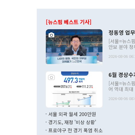
[뉴스핌 베스트 기사]
정동영 업무
[서울=뉴스핌
안보 분야 정
평화공존 발전
2026-08-06 06:
발언 중에는 
언한 것이 있
령은 공개적으
6월 경상수
주의적 희망에
관의 대북 정
[서울=뉴스핌
관 부처 장관
어 역대 최대
관의 무리한 
출 호조로 월
다. [정동영 통일부 장관이 지난달 23일 오후 서울 종로구 정부서울청사에
2026-08-06 08:
료=한국은행] 한국은행이 6일 발표한 '2026년 6월 국제수지(잠정)'에
서 취임 1주년 
면 지난 6월
부 장관 권한
1000만달러
서울 외곽 월세 200만원
발전 구상'을
이에 따라 올
적 갈등 해결
경기도, 재정 '비상 상황'
했다. 경상수
결과 혐오의 
9000만달러
프로야구 전 경기 폭염 취소
년간의 CVI
지 기준 상품