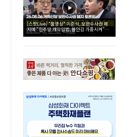
[스팟Live] *풀영상* 이준석, 보완수사권 폐
지에 "민주당 개악입법, 불안감 가중시켜"｜
26.08.06 개혁신당 보완수사권 폐지 토론회