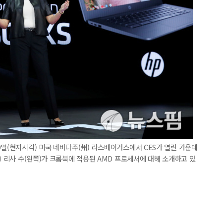
9일(현지시각) 미국 네바다주(州) 라스베이거스에서 CES가 열린 가운데
) 리사 수(왼쪽)가 크롬북에 적용된 AMD 프로세서에 대해 소개하고 있