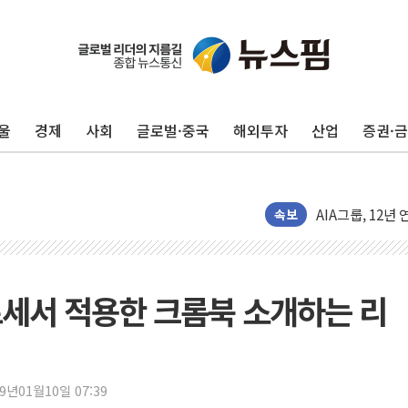
울
경제
사회
글로벌·중국
해외투자
산업
증권·
"35초마다 중국
한병도 "막말 
AIA그룹, 12년
속보
[특징주] 포스코
[컨콜] 네이버, 
[컨콜] 네이버 
프로세서 적용한 크롬북 소개하는 리
HDC랩스, 'BUI
와이즈버즈, 상반
배준영 의원 "거
19년01월10일 07:39
[컨콜] 네이버, 