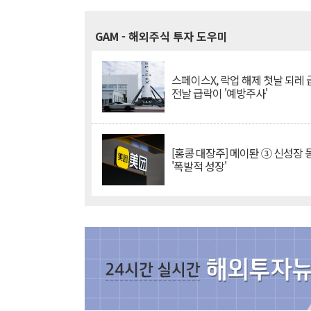
GAM
- 해외주식 투자 도우미
스페이스X, 락업 해제 첫날 되레 급
전날 급락이 '예방주사'
[홍콩 대장주] 메이퇀 ③ 신성장
'폭발적 성장'