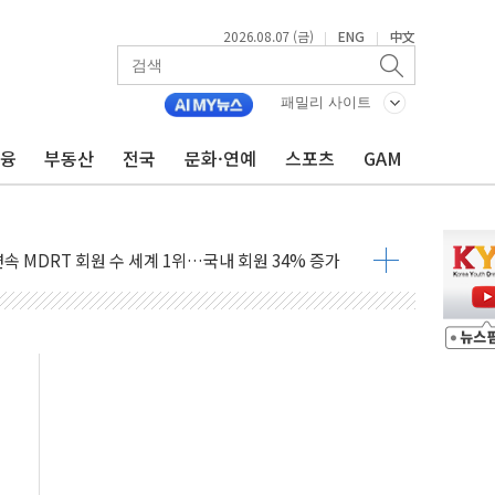
2026.08.07 (금)
ENG
中文
|
|
패밀리 사이트
금융
부동산
전국
문화·연예
스포츠
GAM
과 통신"...美보안기업, 중국제 공유기서 '백도어' 발견
정치를 좌시하지 않겠다"
 연속 MDRT 회원 수 세계 1위…국내 회원 34% 증가
퓨처엠, LFP 장기공급 합의에 7%대 급등
멤버십 연계 배송 혜택 강화...새벽 배송 도입 예정
AI탭, 올해 안으로 부동산과 건강까지 영역 확장 예정
LD CON SUMMIT 2026' 참가
기 매출 245억원…순이익 흑자 전환
주 사용 형태에 따른 중과세는 과세 원칙 어긋나"
AI탭 월간 활성 이용자수 1000만 돌파