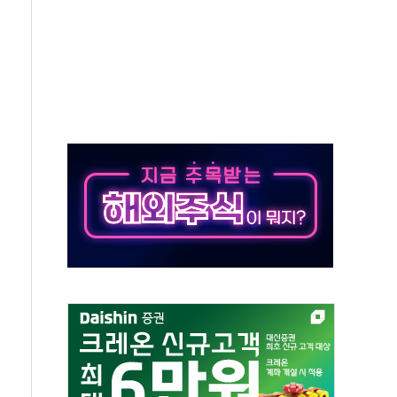
 "엔비디아와 공고한 파트너십 이어갈 예정"
정 정통망법'에 항의 서한…"표현의 자유 위협"
이 이끈 반등...2분기 영업이익 121% 급증
 조작 의혹' 서울·경기·충북 선관위 등 추가 압수수색
리 호텔 '키녹', 30일 2주년 기념 행사
세제개편안 환영...RSU 세제지원 긍정 검토되길"
 대표, ESG경영대상 환경부분 최우수상 수상
 제품 '매직키드', 출시 8개월에 매출 62억원"
주, 美 관세 부과에 4%대 급등
NA 백신 품질 분석 연구 국제학술지 게재