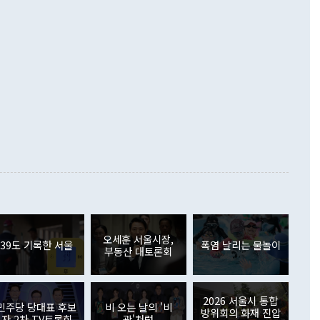
했다. 또 "현 시점에서 흘러간 선(先)비핵화만 되뇌는 것은
 처음으로 1000억달러를 넘어섰다. 상품수입은 644억8000만
 데 힘이 되지 않는다"고 주장했다. 정 장관은 또 "정전 체제
6% 늘었다. 통관 기준으로는 반도체 수출이 전년 동월 대비
로 바꾸는 논의에 착수하겠다"면서 "북·미 정상회담 견인과
증했고 컴퓨터·주변기기(SSD)는 282.7% 증가했다. IT 품목
화의 동력을 확보하기 위해 최선을 다할 것"이라고 말했다. 하
.4% 늘었으며 비IT 품목도 ▲석유제품(47.5%) ▲화공품
령은 정 장관의 구상에 대부분 제동을 걸었다. 이 대통령은 "평
▲철강제품(17.9%) ▲승용차(6.1%) 등을 중심으로 18.6% 증가
 정치적으로 악용되는 측면이 있다"며 "많이 조심하셔야 한
준 수입은 ▲원자재(30.5%) ▲자본재(35.3%) ▲소비재
다. 북한을 다른 이름으로 불러야 한다는 주장에는 "표현에 꼬
가 모두 늘었다. 서비스수지는 12억9000만달러 적자를 기록해 전
정쟁으로 휘몰아 들어가면 원래 하고자 했던 데에서 오히려 나
000만달러)보다 적자 폭이 확대됐다. 여행수지는 외국인 입국자
래될 수 있다"고 경고했다. 이 대통령은 남북 신뢰 구축을 위해
증료 인상 등에 따른 출국자 감소로 4억4000만달러 흑자를
합의를 선제적으로 복원해야 한다는 정 장관의 주장에 대해서도
지식재산권사용료수지는 전월 흑자에서 4억4000만달러 적자
대로 하는 게 과연 한반도의 평화와 안정에 플러스냐, 결론적
 본원소득수지는 배당소득을 중심으로 32억7000만달러 흑자
이 들 때도 있다"며 부정적으로 반응했다. 조현 외교부 장
월(21억7000만달러)보다 흑자 폭이 확대됐다. 배당소득수지
 사후 브리핑에서 정 장관이 언급한 '4자 회담'에 대해 "이상
이 늘어난 데다 전월 분기배당에 따른 기저효과로 배당지급이
 어떤 희망이라 하더라도 그건 아직 조율되지 않은 방법"이
6000만달러 흑자를 나타냈다. 금융계정 순자산은 6월 중 467
들께서 디스카운트해 주시면 좋겠다"고 선을 그었다. 정 장관
러 증가해 월간 기준 역대 최대 증가 폭을 기록했다. 종전 최대
아 블라디보스토크에서 열리는 '동방경제포럼(EEF)'을 언급하
월(369억9000만달러)을 넘어선 것이다. 직접투자에서는 내국
원에서 (참석을) 검토하고 있다"고 발언한 데 대해서도 조 장관
가 80억1000만달러, 외국인의 국내투자가 46억3000만달러
외교부의 몫"이라며 "아직 거기까지 진도가 나가지 않았다"고
오세훈 서울시장,
. 증권투자에서는 외국인의 국내 주식 매도세가 이어졌다. 외
39도 기록한 서울
폭염 날리는 물놀이
부동산 대토론회
장관이 이날 소개한 대북 구상과 설명은 정부 내 조율을 거치지
주식 투자는 차익실현 매도 등의 영향으로 316억1000만달러
서 문제가 있다. 특히 주적 표현 대체와 국호 사용, 9·19 군
(-310억5000만달러)에 이어 역대 최대 순매도 기록을 다시
 4자회담 추진 등은 통일부 장관이 결정할 사안이 아니어서 월
국인의 국내 채권투자는 세계국채지수(WGBI) 자금 유입에도
이 나오고 있다. 이 대통령은 정 장관의 업무보고를 듣고 난
도래 영향으로 증가 폭이 줄어든 52억9000만달러를 기록했
2026 서울시 통합
무보고에 발표했다고 승인난 건 아니다"라고 재차 확인했다. 정
민주당 당대표 후보
비 오는 날의 '비
 해외 증권투자는 주식을 중심으로 35억6000만달러 증가했
방위회의 화재 진압
자 2차 TV토론회
광'처럼