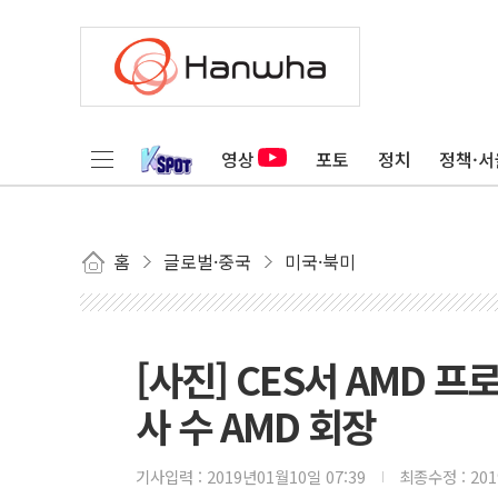
영상
포토
정치
정책·서
홈
글로벌·중국
미국·북미
[사진] CES서 AMD 
사 수 AMD 회장
기사입력 :
2019년01월10일 07:39
최종수정 :
20