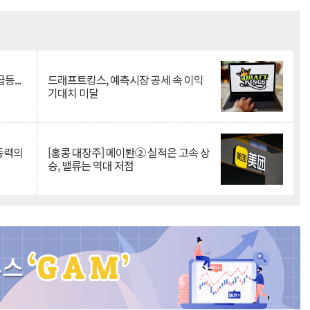
Mute
등...
드래프트킹스, 예측시장 공세 속 이익
기대치 미달
 동력의
[홍콩 대장주] 메이퇀② 실적은 고속 상
승, 밸류는 역대 저점