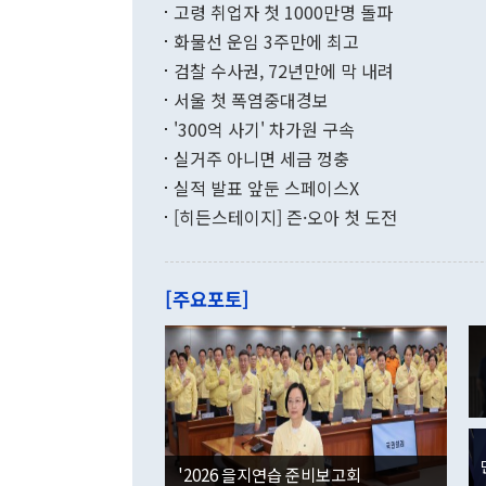
고령 취업자 첫 1000만명 돌파
무너졌다고도 
며 월간 기준
현실을 바꾸는
달러로 38.
화물선 운임 3주만에 최고
를 평화 체제
196.9% 급
검찰 수사권, 72년만에 막 내려
함께 4자 대
수출은 160
지만 이 대통
서울 첫 폭염중대경보
(18.6%) 
화공존 정책이
했다. 통관 기
'300억 사기' 차가원 구속
다"고 지적했
(16.4%)
투리가 잡혀 
실거주 아니면 세금 껑충
월(-10억9
쁜 상황이 초
증가와 유류할
실적 발표 앞둔 스페이스X
9·19 군사
기록했지만 
[히든스테이지] 즌·오아 첫 도전
"우리의 선의
로 전환됐다.
으로 약간의 의문
를 기록해 전
관은 업무보고
는 배당수입
주의에 근거한
줄면서 25억
[주요포토]
라며 "여러분
억1000만달
이 9월 러시
였던 올해 3
며 "정부 차
인의 해외투자
은 "그것은 
각각 증가했다
잘랐다. 정 
국인의 국내 
않았다는 점에
감소하며 전월
사합의 복원,
경신했다. 외
권이라는 지적
분기 말 만기
뒤 "여기 업
다. 내국인의
'2026 을지연습 준비보고회