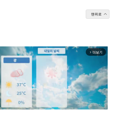
맨위로
더보기
arrow_forward_ios