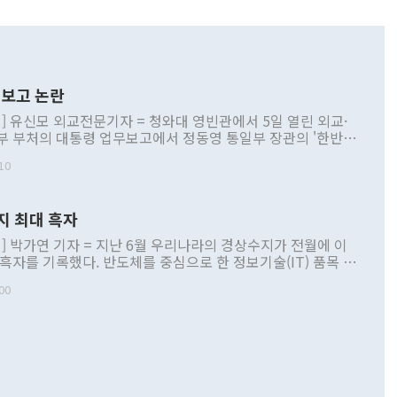
보고 논란
] 유신모 외교전문기자 = 청와대 영빈관에서 5일 열린 외교·
부 부처의 대통령 업무보고에서 정동영 통일부 장관의 '한반도
 구상'과 업무보고 발언이 논란을 빚고 있다. 이날 정 장관의
10
정부 내 조율을 거치지 않은 사안을 정책으로 추진하겠다고 공
는가 하면 사실 관계에 맞지 않은 설명도 있었다. 이재명 대통
로 신중을 기해 달라고 경고했고, 조현 외교부 장관은 '이상
지 최대 흑자
 근거한 비현실적 구상'이라는 비판을 내놨다. 그동안 정 장
책 관련 발언이 물의를 빚은 적은 여러 번 있지만 대통령과 유
] 박가연 기자 = 지난 6월 우리나라의 경상수지가 전월에 이
이 공개적으로 부정적 입장을 표명한 것은 이례적이다. 정 장
 흑자를 기록했다. 반도체를 중심으로 한 정보기술(IT) 품목 수
대북 접근법과 월권을 제어해야 한다는 목소리도 높아지고 있
간 상품수출이 처음으로 1000억달러를 넘어선 영향이다. [자
00
 따르
기자간담회를 하고 있다. [사진=통일부] 2026.07.23 ◆통일
 경상수지는 497억3000만달러 흑자로 집계됐다. 전월(386억
 넘어선 주장 정 장관은 이날 업무보고에서 '한반도 평화공존
)에 이어 두 달 연속 월간 기준 역대 최대 기록을 갈아치웠다.
 설명하면서 이재명 정부 2년차 핵심 과제로 상호 존중·평화
해 상반기 누적 경상수지 흑자는 1910억1000만달러를 기록
·핵 없는 한반도 등 3대 기본 방향을 제시했다. 정 장관은 "대
지 흑자를 견인한 것은 상품수지다. 6월 상품수지는 478억
언어는 멈춰야 한다"면서 주적 용어 대체를 주장했다. 지난 25
 흑자를 기록하며 전월에 이어 역대 최대를 다시 썼다. 국제수
D(완전하고 검증가능하며 되돌릴 수 없는 비핵화) 구도는 이미
수출은 1123억7000만달러로 전년 동월 대비 84.5% 증가하