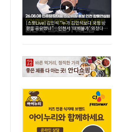
[스팟Live] 김민석 “누가 김민석보다 국정 방
향을 공유했나”…인천서 ‘대체불가’ 외쳤다 |
26.08.08 더불어민주당 당대표·최고위원 후
보 인천 합동연설회