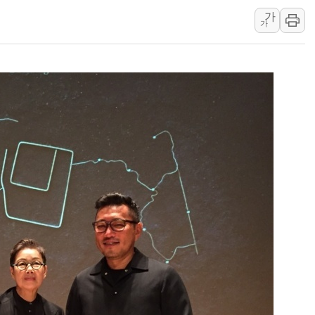
가
李대통령 "결혼 때문에 손해 
가
여수 오동도 인근 해상서 모
추미애, '위안부' 피해자 기림
인천 선재도 갯벌서 해루질 중
인천서 말다툼 중 어머니 흉기
'화합' 꺼낸 김민석에 '뻔뻔