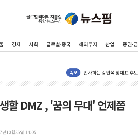
포항시 재난예산 40억 긴급 
울진·영덕 '호우특보'-포항 '
[종합] 김민석, 정청래에 '0.86
울
경제
사회
글로벌·중국
해외투자
산업
증권·
인천 합동연설회 나선 송영길
김민석, 2주차 제주·인천 경선서
인사하는 김민석 당대표 후보
[속보] 민주, 제주·인천 경선 결
속보
[속보] 민주, 인천 경선 결과 발
[속보] 민주, 제주 경선 결과 발
이번주 국내 주요 금융일정(8.1
할 DMZ , '꿈의 무대' 언제쯤
美, 이란전 출구전략 만지작
강릉·동해·삼척 시간당 최대 
폐기물 수거하다 참변…60대
17년10월25일 14:05
서울 중랑구 주택가서 흉기 난