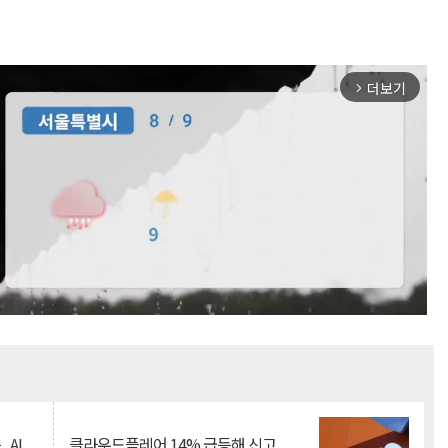
더보기
arrow_forward_ios
Mute
.AI
클라우드플레어 14% 급등해 신고