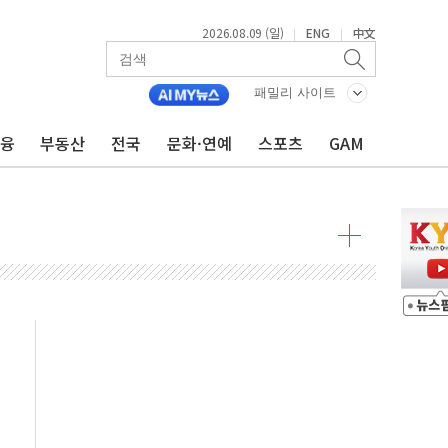
2026.08.09 (일)
ENG
中文
|
|
투입…고수온 양식장 복구·지원 '총력'
산사태 주의보'...경북도, 호우 피해·통제구간 없어
패밀리 사이트
%p' 차 재역전 성공...金 45.42% vs 鄭 44.56%
금융
부동산
전국
문화·연예
스포츠
GAM
·정청래·김민석 당대표 후보
 정청래에 승리...47.75% vs 42.08%
과 발표...김민석 47.75% 정청래 42.08%
표...김민석 45.09% 정청래 43.27% 송영길 11.63%
표...김민석 52.64% 정청래 39.89% 송영길 7.47%
0~8.14)
…공습 한계·탄약 부족 현실화
50㎜ 폭우…강원 동해안 강한 비 이어져
 환경미화원 수거차에 치여 사망
동…60대 남성 2명 숨져