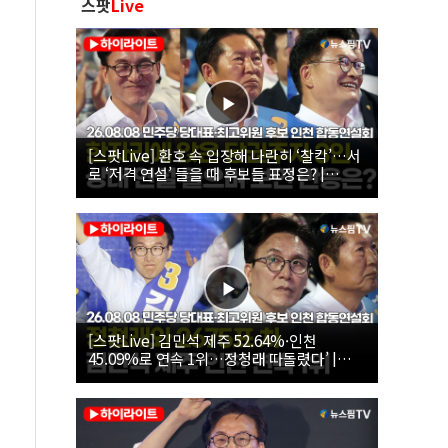
스팟
Live
[스팟Live] 환호 속 입장해 나란히 ‘찰칵’…서
로 ‘저격 연설’ 들을 때 후보들 표정은? |
26.08.08 더불어민주당 당대표·최고위원 후
보 인천 합동연설회
[스팟Live] 김민석 제주 52.64%·인천
45.09%로 연속 1위…정청래 따돌렸다’ |
26.08.08 더불어민주당 당대표·최고위원 후
보 인천 합동연설회