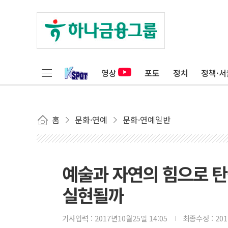
영상
포토
정치
정책·서
홈
문화·연예
문화·연예일반
예술과 자연의 힘으로 탄생
실현될까
기사입력 :
2017년10월25일 14:05
최종수정 :
20