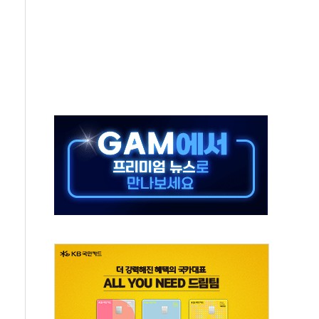
보는 일 없게"…'결혼 페널티' 22개 과제 손본다
터보트 전복…1명 사망·1명 실종
의 날 참석..."국제적 시민 연대로 목소리 내야"
 실종 60대 나흘만에 숨진 채 발견
 살해 10대 아들 체포
' 받아친 정청래…제주 연설서 신경전 고조