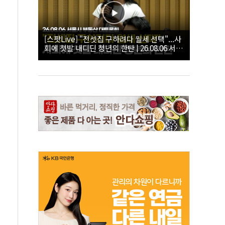
[스팟Live] "전셋집 구하려다 월세 선택"...사
회에 첫발 내디딘 청년의 한탄 | 26.08.06 서울
시 부동산 대토론회