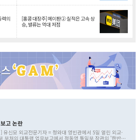
 동력의
[홍콩 대장주] 메이퇀② 실적은 고속 상
승, 밸류는 역대 저점
보고 논란
] 유신모 외교전문기자 = 청와대 영빈관에서 5일 열린 외교·
부 부처의 대통령 업무보고에서 정동영 통일부 장관의 '한반도