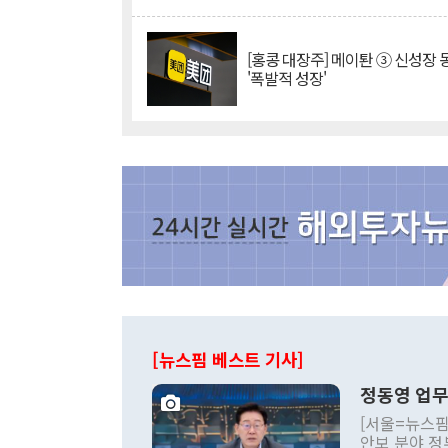
[홍콩 대장주] 메이퇀 ③ 신성장
'폭발적 성장'
[뉴스핌 베스트 기사]
정동영 업무
[서울=뉴스핌
안보 분야 정