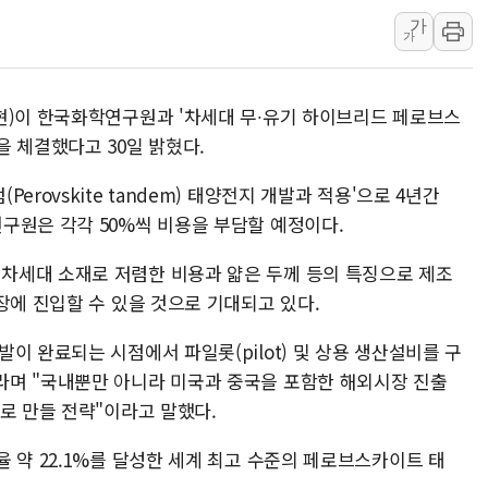
러, 1인칭시점 드론으로 우크라 민간
가
가
[베트남 증시] 지수 하락 속 'DGC
'월가의 황제' 다이먼 "금융시장 레
현)이 한국화학연구원과 '차세대 무∙유기 하이브리드 페로브스
양주 섬유염색공장서 화재 1명 중상…
 체결했다고 30일 밝혔다.
김정관 산업부 장관 "주 52시간 손봐
해군 1함대 창설 80주년…지역과 함께
rovskite tandem) 태양전지 개발과 적용'으로 4년간
구원은 각각 50%씩 비용을 부담할 예정이다.
[3보] 북, 원산서 동해로 단거리 탄도
우크라 드론 전술, 중남미 콜롬비아에
차세대 소재로 저렴한 비용과 얇은 두께 등의 특징으로 제조
동해해경, 독도 해상서 부유물 감긴 
장에 진입할 수 있을 것으로 기대되고 있다.
주한미군 "오산기지 누출, 백린 아닌 
이 완료되는 시점에서 파일롯(pilot) 및 상용 생산설비를 구
구미 폐염산처리업체서 불 2시간30여
라며 "국내뿐만 아니라 미국과 중국을 포함한 해외시장 진출
해군과 함께하는 '불금전파, 송정' 시
로 만들 전략"이라고 말했다.
 약 22.1%를 달성한 세계 최고 수준의 페로브스카이트 태