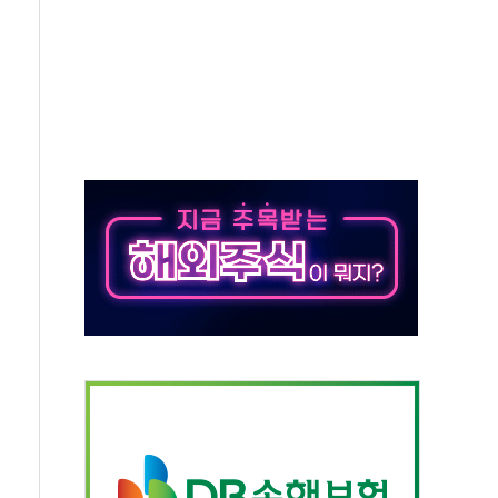
인 '사파리' 공격… 시민들 공포감 극대화 전략
' 임시 주총 기대감에 홀로 상한가…마진 잔액은 사상 최고
버리지 위험수위…숨은 차입이 더 큰 변수"
대응 1단계 진압 중
야, 경쟁상대 中과 비교해야"
하는 '선봉'의 대민 봉사
미사일 1발 발사… 올해 10번째·42일 만 도발
 새 안보 위기… 반군·마약카르텔이 습득해 전투 활용
어선 구조
무해한 표면 부식 물질"
분만에 진화...외국인 노동자 숨져
즌2