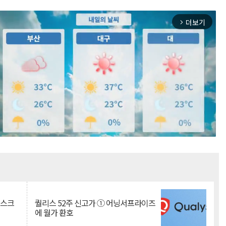
더보기
arrow_forward_ios
Mute
리스크
퀄리스 52주 신고가 ① 어닝서프라이즈
에 월가 환호