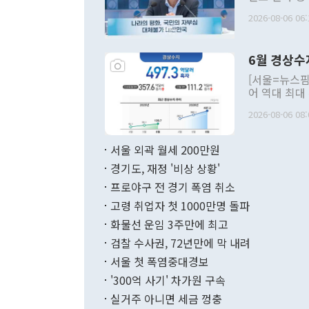
평화공존 발전
2026-08-06 06:
발언 중에는 
언한 것이 있
령은 공개적으
6월 경상수
주의적 희망에
관의 대북 정
[서울=뉴스핌
관 부처 장관
어 역대 최대
관의 무리한 
출 호조로 월
다. [정동영 통일부 장관이 지난달 23일 오후 서울 종로구 정부서울청사에
2026-08-06 08:
료=한국은행] 한국은행이 6일 발표한 '2026년 6월 국제수지(잠정)'에
서 취임 1주년 
면 지난 6월
부 장관 권한
1000만달러
서울 외곽 월세 200만원
발전 구상'을
이에 따라 올
적 갈등 해결
경기도, 재정 '비상 상황'
했다. 경상수
결과 혐오의 
9000만달러
프로야구 전 경기 폭염 취소
년간의 CVI
지 기준 상품
고령 취업자 첫 1000만명 돌파
무너졌다고도 
며 월간 기준
현실을 바꾸는
달러로 38.
화물선 운임 3주만에 최고
를 평화 체제
196.9% 급
검찰 수사권, 72년만에 막 내려
함께 4자 대
수출은 160
지만 이 대통
서울 첫 폭염중대경보
(18.6%) 
화공존 정책이
했다. 통관 기
'300억 사기' 차가원 구속
다"고 지적했
(16.4%)
투리가 잡혀 
실거주 아니면 세금 껑충
월(-10억9