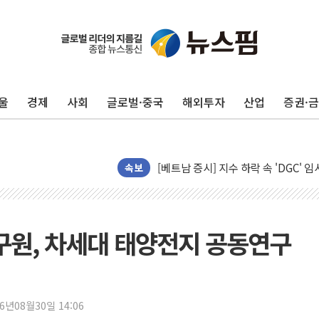
울
경제
사회
글로벌·중국
해외투자
산업
증권·
리투아니아 국방 "러, 우크라 드론으로
속보
구광모, 내주 실리콘밸리서 젠슨 황 
뉴욕증시 개장 전 특징주...모더나
김정관 장관 "영업이익 N% 성과급
원, 차세대 태양전지 공동연구
뉴욕증시 프리뷰, 미 주가선물 AI주
청와대, 북한 단거리 탄도미사일 발사
금값 7주 만에 최고…美 고용 둔화·
16년08월30일 14:06
[인도증시] 중동 긴장 완화에 실적 호