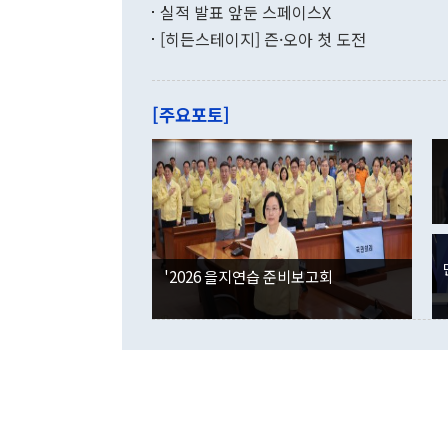
쁜 상황이 초
증가와 유류할
실적 발표 앞둔 스페이스X
9·19 군사
기록했지만 
[히든스테이지] 즌·오아 첫 도전
"우리의 선의
로 전환됐다.
으로 약간의 의문
를 기록해 전
관은 업무보고
는 배당수입
주의에 근거한
줄면서 25억
[주요포토]
라며 "여러분
억1000만달
이 9월 러시
였던 올해 3
며 "정부 차
인의 해외투자
은 "그것은 
각각 증가했다
잘랐다. 정 
국인의 국내 
않았다는 점에
감소하며 전월
사합의 복원,
경신했다. 외
권이라는 지적
분기 말 만기
뒤 "여기 업
다. 내국인의
'2026 을지연습 준비보고회
부의 한 소식
다. eoyn2@
를 거쳐 결정
련 부처 장관
하고 대통령의
한 문제"라고 지적했다. 이재명 대통령이
외교 국방 등
2026.08.05 ◆시대착오적 접근, 대북 인식 오류 더욱 문제인 것은 정 장관
의 이같은 주
실과 다른 인