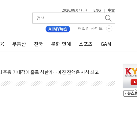
2026.08.07 (금)
ENG
中文
|
|
패밀리 사이트
금융
부동산
전국
문화·연예
스포츠
GAM
 나토 회원국 공격 검토… 거짓 깃발 작전"
재회…로봇·AI 데이터센터·모빌리티 구체화
·아이온큐·도어대시↑ VS 샌디스크·피그마·앱러빈↓
 반대…상법·자본시장법 개정 논의"
 차익실현 속 혼조세...웨스턴디지털·샌디스크↓
에 긴급 안보 점검회의
호르무즈 재개방 기대에 강세
조까지, 상승...호실적 보고 기업 상승세 뚜렷