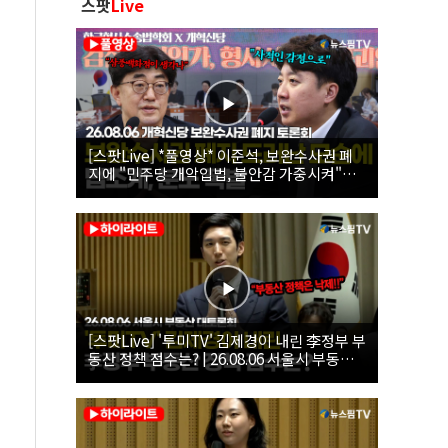
스팟
Live
[스팟Live] *풀영상* 이준석, 보완수사권 폐
지에 "민주당 개악입법, 불안감 가중시켜"｜
26.08.06 개혁신당 보완수사권 폐지 토론회
[스팟Live] '투미TV' 김제경이 내린 李정부 부
동산 정책 점수는? | 26.08.06 서울시 부동산
대토론회