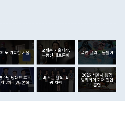
래될 수 있다"고 경고했다. 이 대통령은 남북 신뢰 구축을 위해
증료 인상 등에 따른 출국자 감소로 4억4000만달러 흑자를
합의를 선제적으로 복원해야 한다는 정 장관의 주장에 대해서도
지식재산권사용료수지는 전월 흑자에서 4억4000만달러 적자
대로 하는 게 과연 한반도의 평화와 안정에 플러스냐, 결론적
 본원소득수지는 배당소득을 중심으로 32억7000만달러 흑자
이 들 때도 있다"며 부정적으로 반응했다. 조현 외교부 장
월(21억7000만달러)보다 흑자 폭이 확대됐다. 배당소득수지
 사후 브리핑에서 정 장관이 언급한 '4자 회담'에 대해 "이상
이 늘어난 데다 전월 분기배당에 따른 기저효과로 배당지급이
 어떤 희망이라 하더라도 그건 아직 조율되지 않은 방법"이
6000만달러 흑자를 나타냈다. 금융계정 순자산은 6월 중 467
들께서 디스카운트해 주시면 좋겠다"고 선을 그었다. 정 장관
러 증가해 월간 기준 역대 최대 증가 폭을 기록했다. 종전 최대
아 블라디보스토크에서 열리는 '동방경제포럼(EEF)'을 언급하
월(369억9000만달러)을 넘어선 것이다. 직접투자에서는 내국
원에서 (참석을) 검토하고 있다"고 발언한 데 대해서도 조 장관
가 80억1000만달러, 외국인의 국내투자가 46억3000만달러
외교부의 몫"이라며 "아직 거기까지 진도가 나가지 않았다"고
오세훈 서울시장,
. 증권투자에서는 외국인의 국내 주식 매도세가 이어졌다. 외
39도 기록한 서울
폭염 날리는 물놀이
부동산 대토론회
장관이 이날 소개한 대북 구상과 설명은 정부 내 조율을 거치지
주식 투자는 차익실현 매도 등의 영향으로 316억1000만달러
서 문제가 있다. 특히 주적 표현 대체와 국호 사용, 9·19 군
(-310억5000만달러)에 이어 역대 최대 순매도 기록을 다시
 4자회담 추진 등은 통일부 장관이 결정할 사안이 아니어서 월
국인의 국내 채권투자는 세계국채지수(WGBI) 자금 유입에도
이 나오고 있다. 이 대통령은 정 장관의 업무보고를 듣고 난
도래 영향으로 증가 폭이 줄어든 52억9000만달러를 기록했
2026 서울시 통합
무보고에 발표했다고 승인난 건 아니다"라고 재차 확인했다. 정
민주당 당대표 후보
비 오는 날의 '비
 해외 증권투자는 주식을 중심으로 35억6000만달러 증가했
방위회의 화재 진압
자 2차 TV토론회
광'처럼
통은 "정 장관의 발언 내용은 대부분 국가안전보장회의(NSC)
newspim.com
훈련
된 사안이 아닌 정 장관의 개인적 생각에 가깝다"며 "안보 관
이 정부의 공식 정책이 아닌 사안을 추진하겠다고 업무보고를
 면전에서 '국군통수권자가 나서야 한다'고 주장한 것은 심각
 5일 청와대 영빈관에서 열린 통일
 외교 안보 부처 업무보고에서 발언하고 있다. [사진=청와대]
장이 현 시점에서 이미 참고가 될 수 없는 과거의 경험 또는 사
식에 기반하고 있다는 것이다. 정 장관이 주장하는 구상은 급