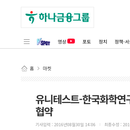
영상
포토
정치
정책·서
홈
마켓
유니테스트-한국화학연구
협약
기사입력 :
2016년08월30일 14:06
최종수정 :
20