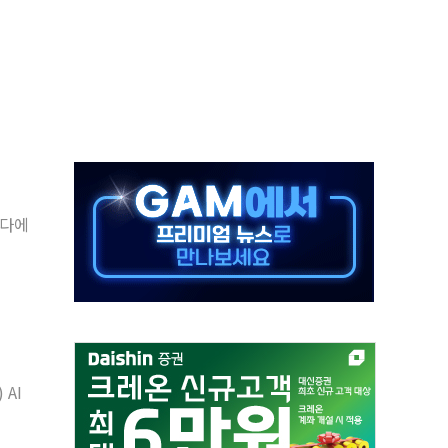
체주 '활짝'
스닥 선물 1%대 상승
상 기대 후퇴
·태양광주↑ VS 트레이드데스크·웬디스↓
 끝까지 찾겠다"
중 완화 전환점"
) AI