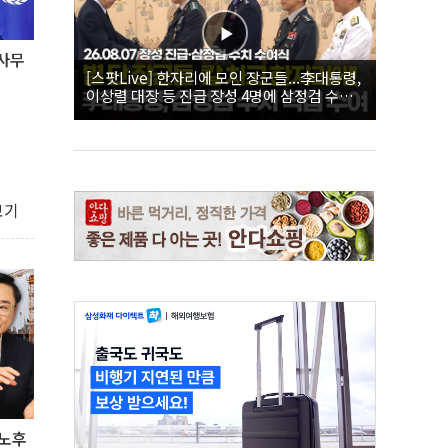
 사무
[스팟Live] 한자리에 모인 장군들...李대통령,
이상렬 대장 등 진급 장성 4명에 삼정검 수치
직접 수여｜26.08.07 장성 진급·삼정검 수치
수여식
보기
'노후