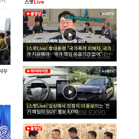
보기
스팟
Live
[스팟Live] 李대통령 "국가폭력 피해자, 국가
가 치유해야…국가 책임 유효기간 없어"｜
26.08.07 국가폭력 피해자 위로 오찬
 사무
[스팟Live] 일상에서 장점이 더 돋보이는 '전
기 패밀리 SUV' 볼보 EX90