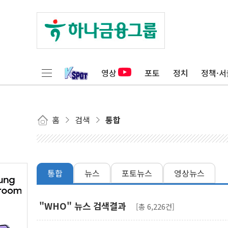
영상
포토
정치
정책·서
홈
검색
통합
통합
뉴스
포토뉴스
영상뉴스
"WHO" 뉴스 검색결과
[총 6,226건]