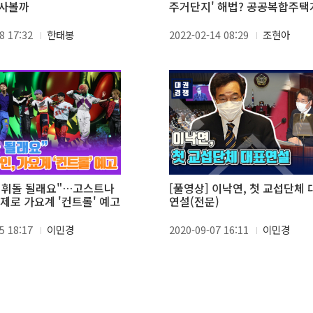
 사볼까
주거단지' 해법? 공공복합주택
8 17:32
한태봉
2022-02-14 08:29
조현아
"지휘돌 될래요"…고스트나
[풀영상] 이낙연, 첫 교섭단체 
체제로 가요계 '컨트롤' 예고
연설(전문)
5 18:17
이민경
2020-09-07 16:11
이민경