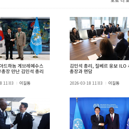
포토 더 
 아드하놈 게브레예수스
김민석 총리, 질베르 웅보 ILO
무총장 만난 김민석 총리
총장과 면담
8 11:03
이길동
2026-03-18 11:03
이길동