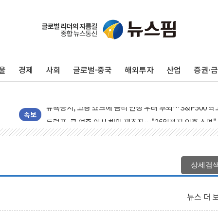
울
경제
사회
글로벌·중국
해외투자
산업
증권·
민주, 오늘 제주·인천 경선 결과 발표...'김민석 재역전 vs
한상협, 업계 개인정보 보안 새판 짠다…'자율규제단체' 
뉴욕증시, 고용 쇼크에 금리 인상 우려 후퇴…S&P500 
트럼프, 쿡 연준 이사 해임 재추진…"26일까지 의혹 소명"
속보
유럽증시, 美 고용 예상 밖 부진에 연준 금리 인상 가능성 
미 연준 매파 기세 꺾이나…고용 감소에 9월 동결 전망 우
[종합] 이슬람 수니파 3국, '공동방위협정' 체결… 이스라
상세검
트럼프, 백신·자폐증 행정명령 검토…"이르면 다음 주"
美 항소법원, 백악관 무도회장 공사 중단 명령…트럼프 제
뉴스 더 
이란 핵심 원유 수출항 '하르그섬', 최근 1주일 이상 '올스
美 고용 쇼크에 엔화 장중 급등…시장은 "또 개입했나" 촉