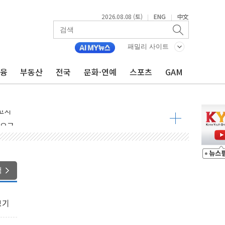
2026.08.08 (토)
ENG
中文
|
|
패밀리 사이트
금융
부동산
전국
문화·연예
스포츠
GAM
 정청래 격차 확대'
타진
최고치
 요구
낮아지며 상승… STOXX 600 지수는 나흘 연속 최고치
세
엘·이란 위협에 맞설 자체 억지력 강화
색
동
보기
톱'… 美 해상봉쇄 영향
각