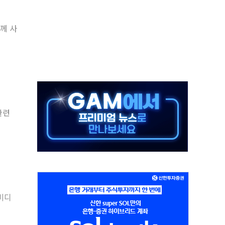
해도 놀랍지 않아"
함께 사
태양광 착공…여의도 1.6배 규모
...금융주 낙폭 커
부정책 아냐" 해명
~9일 최대 100mm 호우
체결… 수니파 국가들의 새 안보 협력 구도
비온 59㎡ 18억원대
관련
-서울시 '정책 엇박자'
…생애최초만 경쟁 치열
엔비디