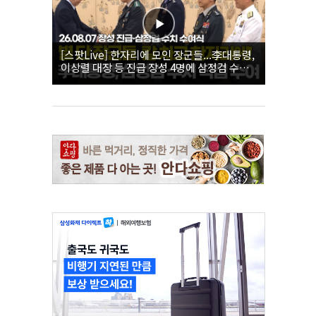
[스팟Live] 한자리에 모인 장군들...李대통령,
이상렬 대장 등 진급 장성 4명에 삼정검 수치
직접 수여｜26.08.07 장성 진급·삼정검 수치
수여식