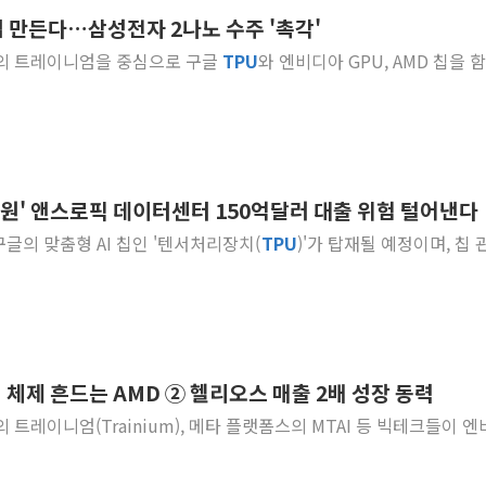
접 만든다…삼성전자 2나노 수주 '촉각'
이란와이어 "이란 최고지도자 위독…곧 사망
WS의 트레이니엄을 중심으로 구글
TPU
와 엔비디아 GPU, AMD 칩을 
남동발전, 해남군에 국내 최대 규모 400MW 
[인도증시] 중동 불안 속 유가 상승에 소폭 하락
황희 '폐버스 청년주택' SNS 글 역풍에 "정
폭염 누그러지고 가뭄 숙지나...경북동해안권 8
사우디·튀르키예·파키스탄, '공동방위협정' 
지원' 앤스로픽 데이터센터 150억달러 대출 위험 털어낸다
신길동 신축도 3.3㎡당 7250만원…써밋 클라
구글의 맞춤형 AI 칩인 '텐서처리장치(
TPU
)'가 탑재될 예정이며, 칩 
용산공원·그린벨트로 또 충돌…반복되는 국토부
[AI 부동산 투데이] 특공 전략도 '극과 극'
 체제 흔드는 AMD ② 헬리오스 매출 2배 성장 동력
 트레이니엄(Trainium), 메타 플랫폼스의 MTAI 등 빅테크들이 