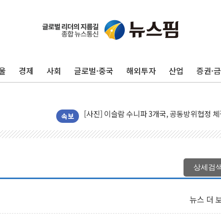
울
경제
사회
글로벌·중국
해외투자
산업
증권·
뉴욕증시 프리뷰, 美 고용 쇼크에 금리 인상 
[종합] 美 7월 고용 2만3000명 감소 '쇼크'
[사진] 이슬람 수니파 3개국, 공동방위협정 
뉴욕증시 개장 전 특징주...아틀라시안·클
속보
보훈부, 미 DPAA와 MOU… "6·25 미군 실
트럼프 "금리 내려야"…파월 때와 달리 워시엔
특정 정치인 측근 포항시 정책특보 내정설...포
상세검
李 "해남 태양광, 대한민국 다음 100년 밑거
李 대통령, '6시간 마라톤 부동산 2차 회의'
뉴스 더 
트럼프, 中 겨냥 폴리실리콘 관세 15% 부과
[사진] 빈살만과 에르도안의 만남