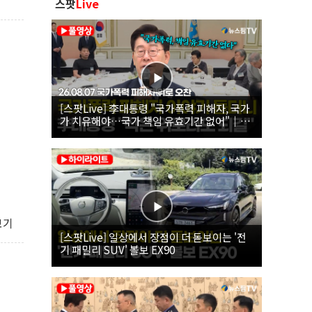
스팟
Live
[스팟Live] 李대통령 "국가폭력 피해자, 국가
가 치유해야…국가 책임 유효기간 없어"｜
26.08.07 국가폭력 피해자 위로 오찬
보기
[스팟Live] 일상에서 장점이 더 돋보이는 '전
기 패밀리 SUV' 볼보 EX90