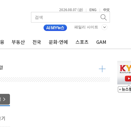
2026.08.07 (금)
ENG
中文
|
|
패밀리 사이트
금융
부동산
전국
문화·연예
스포츠
GAM
우려 후퇴…나스닥 선물 1%대 상승
…9월 금리 인상 기대 후퇴
체결
라우드플레어·태양광주↑ VS 트레이드데스크·웬디스↓
종자 7359명 끝까지 찾겠다"
 톤 낮춰
항시 '시끌'
색
름…수도권 집중 완화 전환점"
 주재… "전폭적 공급 확대·속도전 총력"
보기
…美 태양광주 급등