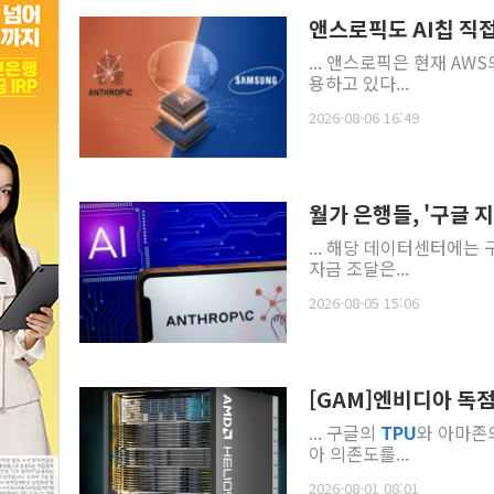
앤스로픽도 AI칩 직
... 앤스로픽은 현재 A
용하고 있다...
2026-08-06 16:49
월가 은행들, '구글 
... 해당 데이터센터에는 
자금 조달은...
2026-08-05 15:06
[GAM]엔비디아 독점
... 구글의
TPU
와 아마존의
아 의존도를...
2026-08-01 08:01