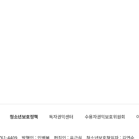
청소년보호정책
독자권익센터
수용자권익보호위원회
761-4409
발행인 : 민병복
편집인 : 유근석
청소년보호책임자 : 김연순