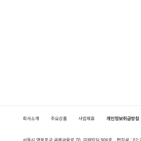
회사소개
주요상품
사업제휴
개인정보취급방침
서울시 영등포구 국제금융로 70, 미원빌딩 906호
편집국 : 02-