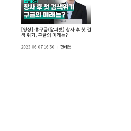
[영상] ⑤구글(알파벳) 창사 후 첫 검
색 위기, 구글의 미래는?
2023-06-07 16:50
한태봉