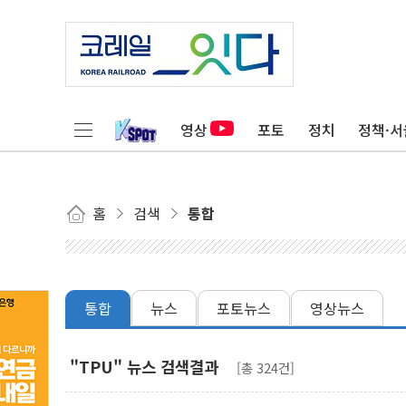
영상
포토
정치
정책·서
홈
검색
통합
통합
뉴스
포토뉴스
영상뉴스
"TPU" 뉴스 검색결과
[총 324건]