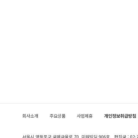
회사소개
주요상품
사업제휴
개인정보취급방침
서울시 영등포구 국제금융로 70, 미원빌딩 906호
편집국 : 02-