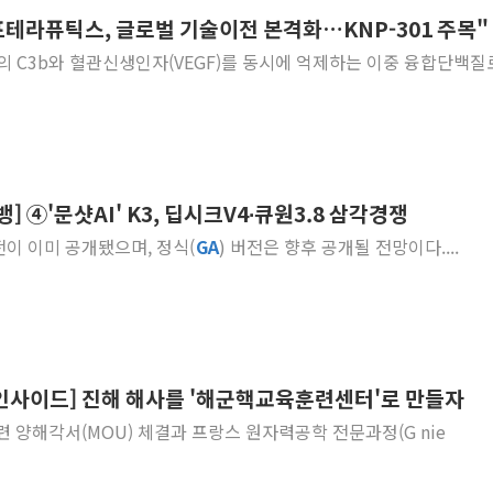
프테라퓨틱스, 글로벌 기술이전 본격화…KNP-301 주목"
[속보] 민주, 강원 경선 결과 
 경로의 C3b와 혈관신생인자(VEGF)를 동시에 억제하는 이중 융합단백질로
정재헌 CEO, SKT 장기고
최태원, 노소영에 9440억
하나금융, 명동 소상공인에 
인천시 광복절 현수막 '태
병무청, 보충역 전면 손질…
뱅] ④'문샷AI' K3, 딥시크V4∙큐원3.8 삼각경쟁
홈플러스發 대형마트 판매,
전이 이미 공개됐으며, 정식(
GA
) 버전은 향후 공개될 전망이다....
윤준병·이해민 의원, '정부
'호우·산사태 주의보' 울진 
인사이드] 진해 해사를 '해군핵교육훈련센터'로 만들자
훈련 양해각서(MOU) 체결과 프랑스 원자력공학 전문과정(G nie