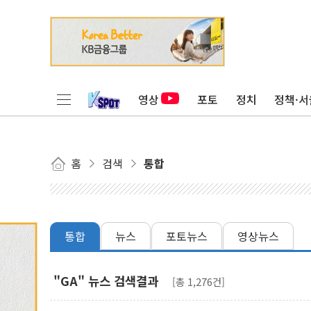
영상
포토
정치
정책·서
홈
검색
통합
통합
뉴스
포토뉴스
영상뉴스
"GA" 뉴스 검색결과
[총 1,276건]