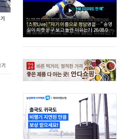
인기
[스팟Live] “자기 이름으로 정당명을…” 송영
길이 피켓 문구 보고 놀란 이유는? | 26.08.09
더불어민주당 당대표·최고위원 후보 대구·경
북 합동연설회
보기