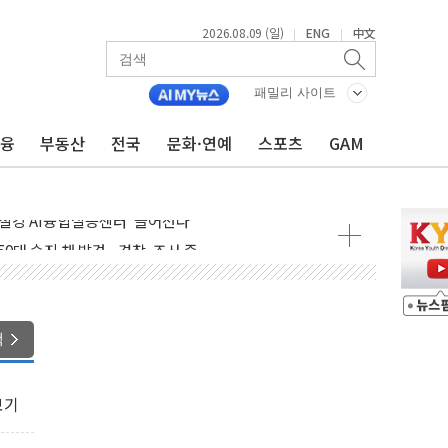
2026.08.09 (일)
ENG
中文
|
|
패밀리 사이트
금융
부동산
전국
문화·연예
스포츠
GAM
.'두천~하당'·'올미골교' 차량 통행 선제 제한
고 발생…작업자 1명 숨져
철강 AI융합실증센터' 들어선다
대 숨진 채 발견...경찰, 조사 중
.48%p 차 선두 유지...金 46.01% vs 鄭 44.53%
기 당선...합산득표율 68.63%
해 10대 구속…범행 후 반려견도 죽여
색
 정청래에 승리…金 48.54% vs 鄭 44.40%
경선 결과...김민석 48.54% 정청래 44.40%
보기
발표...김민석 47.37% 정청래 45.71% 송영길 6.92%
발표...정청래 47.82% 김민석 46.35% 송영길 5.83%