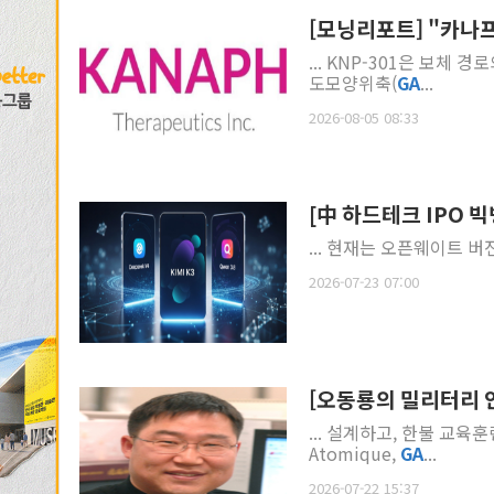
[모닝리포트] "카나
... KNP-301은 보체
도모양위축(
GA
...
2026-08-05 08:33
[中 하드테크 IPO 빅
... 현재는 오픈웨이트 버
2026-07-23 07:00
[오동룡의 밀리터리 
... 설계하고, 한불 교육
Atomique,
GA
...
2026-07-22 15:37