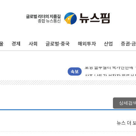
울
경제
사회
글로벌·중국
해외투자
산업
증권·
125mm 폭우 쏟아진 울진..
평택 진위면 공장서 질식사
포항 블루밸리 국가산단에 '
상주 낙동강 선착장 하류서 50
속보
[종합] 김민석, 정청래에 누적 1
민주당 경북도당위원장에 오중
인천서 말다툼 중 어머니 살
상세검
김민석, 강원·대구·경북 경선서
[속보] 민주, 강원·대구·경북 
뉴스 더 
[속보] 민주, 경북 경선 결과 
[속보] 민주, 대구 경선 결과 