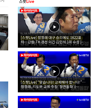
보기
스팟
Live
[스팟Live] 정청래 대구 승리에도 1622표
차…강원·TK 경선 이긴 김민석 1위 수성 |
26.08.09 더불어민주당 당대표·최고위원 후
보 대구·경북 합동연설회
[스팟Live] “맞습니다! 교체해야 합니다!”…
정청래, 지도부 교체 주장 ‘정면돌파’ |
26.08.09 더불어민주당 당대표·최고위원 후
보 대구·경북 합동연설회