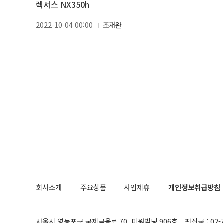
렉서스 NX350h
2022-10-04 00:00
조재완
회사소개
주요상품
사업제휴
개인정보취급방침
서울시 영등포구 국제금융로 70, 미원빌딩 906호
편집국 : 02-