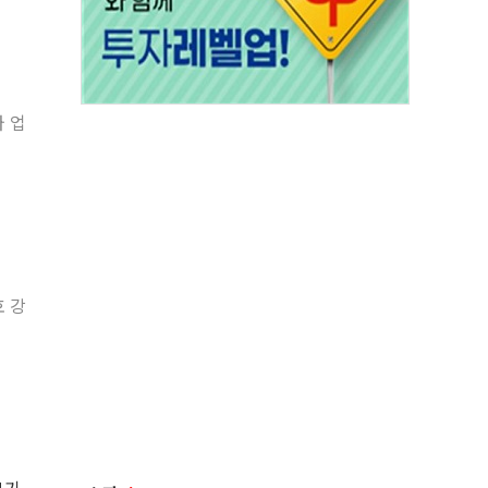
 업
호 강