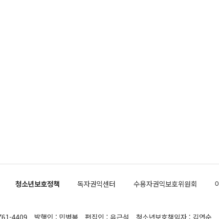
청소년보호정책
독자권익센터
수용자권익보호위원회
761-4409
발행인 : 민병복
편집인 : 유근석
청소년보호책임자 : 김연순