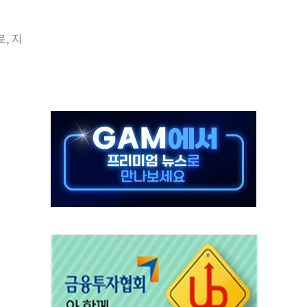
발표...김민석 50.30% 정청래 41.94% 송영길 7.76%
, 지
객 400명 맞이…"마음 잇는 시간 되길"
 지급 확정되나…재상고 앞두고 막판 셈법
'행복상자' 전달
극기 거꾸로' 논란…이틀만에 철거
 예술·체육요원 최대 33% 감축
 역대 최대폭 감소한 9.4%↓…유통업계 양극화 심화
 특사'로 콜롬비아 대통령 취임식 참석
시간당 30mm 강한 비...호우 피해 없어