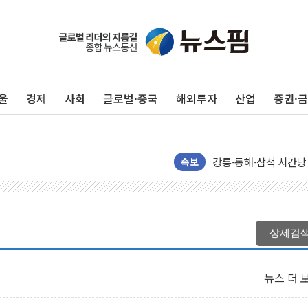
울
경제
사회
글로벌·중국
해외투자
산업
증권·
이번주 국내 주요 금융일정
美, 이란전 출구전략 
강릉·동해·삼척 시간당
폐기물 수거하다 참변
속보
서울 중랑구 주택가서 
李대통령 "결혼 때문에 
여수 오동도 인근 해상
상세검
추미애, '위안부' 피해
인천 선재도 갯벌서 해루
뉴스 더 
인천서 말다툼 중 어머니
'화합' 꺼낸 김민석에