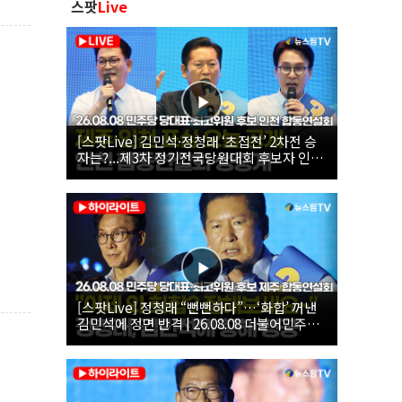
스팟
Live
[스팟Live] 김민석·정청래 ‘초접전’ 2차전 승
자는?...제3차 정기전국당원대회 후보자 인천
합동연설회 생중계 | 26.08.08
[스팟Live] 정청래 “뻔뻔하다”…‘화합’ 꺼낸
김민석에 정면 반격 | 26.08.08 더불어민주당
당대표·최고위원 후보 제주 합동연설회