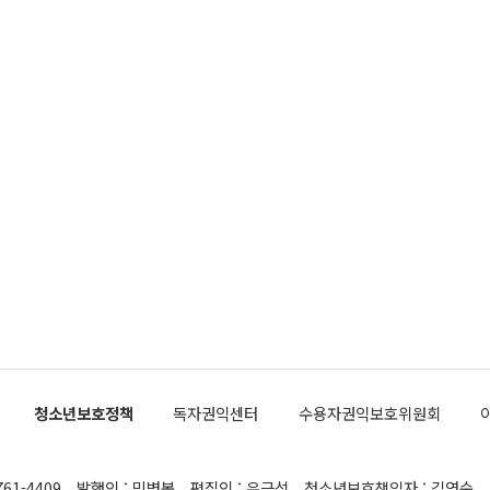
청소년보호정책
독자권익센터
수용자권익보호위원회
761-4409
발행인 : 민병복
편집인 : 유근석
청소년보호책임자 : 김연순