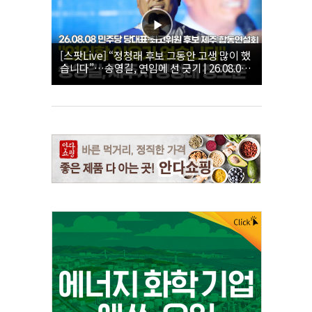
[스팟Live] “정청래 후보 그동안 고생 많이 했
습니다”…송영길, 연임에 선 긋기 | 26.08.08
더불어민주당 당대표·최고위원 후보 제주 합
동연설회