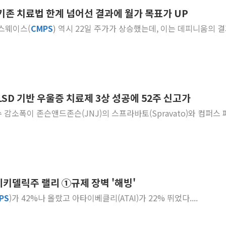
 기존 치료법 한계 넘어선 결과에 월가 목표가 UP
李대통령, ISA 개편 
패스웨이스(
CMPS
) 역시 22일 주가가 상승했는데, 이는 데피니움의 
동해중부 전 해상 풍랑
연일 폭염에 온열질환 
中 전방위 아파트 부양
인제 용대리 계곡서 수
동해시, 11~14일 '
 LSD 기반 우울증 치료제 3상 성공에 52주 신고가
강원 중·남부 동해안 
점수 감소폭이 존슨앤드존슨(JNJ)의 스프라바토(Spravato)와 컴퍼스
청양 밭에서 일하던 9
폭염에 車 운전면허 기
이키델릭주 랠리 ①규제 장벽 '해빙'
PS
)가 42%나 올랐고 아타이베클리(ATAI)가 22% 뛰었다....