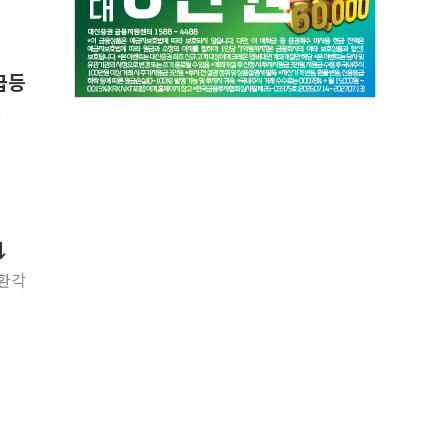
급등
.
↓