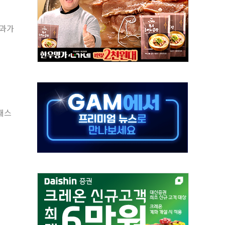
재검토 지시…與 "적극 환영"·野 "졸속 국정"
결과가
주의보…10일까지 최대 3.5m 높은 물결
사망 23명…정부, 비상대응기구 가동
, 수도 베이징도 부동산 규제 철폐
위 상승으로 피서객 7명 고립…전원 구조
별똥별 멍' 운영…페르세우스 유성우 관측
시간당 50mm 이상 폭우…호우경보 발효
 패스
0대 숨져…온열질환 여부 조사
능시험 오전 집중 편성…체감온도 38도 넘으면 중단