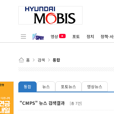
영상
포토
정치
정책·서
홈
검색
통합
통합
뉴스
포토뉴스
영상뉴스
"CMPS" 뉴스 검색결과
[총 7건]