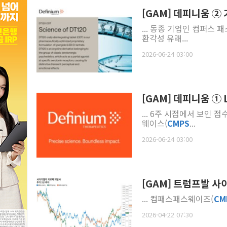
[GAM] 데피니움 ②
... 동종 기업인 컴퍼스 
환각성 유래...
2026-06-24 03:00
[GAM] 데피니움 ①
... 6주 시점에서 보인 
웨이스(
CMPS
...
2026-06-24 03:00
[GAM] 트럼프발 사
... 컴패스패스웨이즈(
CM
2026-04-22 07:30