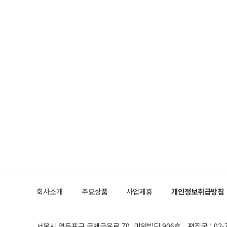
회사소개
주요상품
사업제휴
개인정보취급방침
서울시 영등포구 국제금융로 70, 미원빌딩 906호
편집국 : 02-