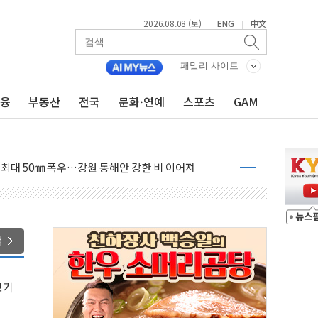
2026.08.08 (토)
ENG
中文
|
|
패밀리 사이트
금융
부동산
전국
문화·연예
스포츠
GAM
(8.10~8.14)
만지작…공습 한계·탄약 부족 현실화
 최대 50㎜ 폭우…강원 동해안 강한 비 이어져
…60대 환경미화원 수거차에 치여 사망
흉기 난동…60대 남성 2명 숨져
손해 보는 일 없게"…'결혼 페널티' 22개 과제 손본다
서 모터보트 전복…1명 사망·1명 실종
색
자 기림의 날 참석..."국제적 시민 연대로 목소리 내야"
질 중 실종 60대 나흘만에 숨진 채 발견
보기
 흉기 살해 10대 아들 체포
 '뻔뻔' 받아친 정청래…제주 연설서 신경전 고조