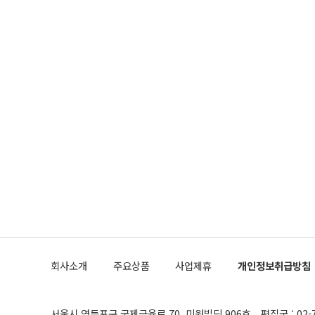
회사소개
주요상품
사업제휴
개인정보취급방침
서울시 영등포구 국제금융로 70, 미원빌딩 906호
편집국 : 02-