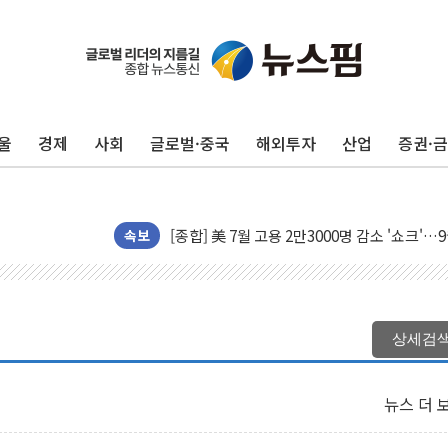
울
경제
사회
글로벌·중국
해외투자
산업
증권·
[AI MY 뉴스] 뉴욕 반도체주 프리뷰...美 고
뉴욕증시 프리뷰, 美 고용 쇼크에 금리 인상 
[종합] 美 7월 고용 2만3000명 감소 '쇼크'
[사진] 이슬람 수니파 3개국, 공동방위협정 
속보
뉴욕증시 개장 전 특징주...아틀라시안·클
보훈부, 미 DPAA와 MOU… "6·25 미군 실
트럼프 "금리 내려야"…파월 때와 달리 워시엔
상세검
특정 정치인 측근 포항시 정책특보 내정설...포
李 "해남 태양광, 대한민국 다음 100년 밑거
뉴스 더 
李 대통령, '6시간 마라톤 부동산 2차 회의'
트럼프, 中 겨냥 폴리실리콘 관세 15% 부과