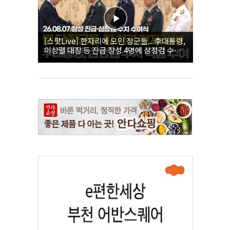
[스팟Live] 한자리에 모인 장군들...李대통령,
이상렬 대장 등 진급 장성 4명에 삼정검 수치
직접 수여｜26.08.07 장성 진급·삼정검 수치
수여식