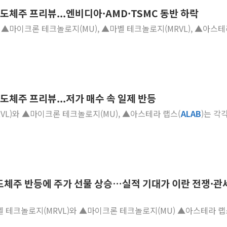
 반도체주 프리뷰...엔비디아·AMD·TSMC 동반 하락
[사진] 빈살만과 에르도안의 만남
AMD), ▲마이크론 테크놀로지(MU), ▲마벨 테크놀로지(MRVL), ▲아스
이란와이어 "이란 최고지도자 위독…곧 사망
남동발전, 해남군에 국내 최대 규모 400MW 
[인도증시] 중동 불안 속 유가 상승에 소폭 하락
황희 '폐버스 청년주택' SNS 글 역풍에 "정
폭염 누그러지고 가뭄 숙지나...경북동해안권 8
 반도체주 프리뷰...저가 매수 속 일제 반등
사우디·튀르키예·파키스탄, '공동방위협정' 
RVL)와 ▲마이크론 테크놀로지(MU), ▲아스테라 랩스(
ALAB
)는 각
신길동 신축도 3.3㎡당 7250만원…써밋 클라
용산공원·그린벨트로 또 충돌…반복되는 국토부
도체주 반등에 주가 선물 상승…실적 기대가 이란 전쟁·관