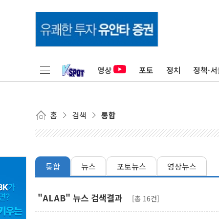
영상
포토
정치
정책·서
홈
검색
통합
통합
뉴스
포토뉴스
영상뉴스
"ALAB" 뉴스 검색결과
[총 16건]