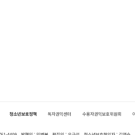
청소년보호정책
독자권익센터
수용자권익보호위원회
761-4409
발행인 : 민병복
편집인 : 유근석
청소년보호책임자 : 김연순