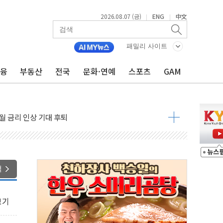
2026.08.07 (금)
ENG
中文
|
|
패밀리 사이트
금융
부동산
전국
문화·연예
스포츠
GAM
용 쇼크에 반도체주 '활짝'
우려 후퇴…나스닥 선물 1%대 상승
…9월 금리 인상 기대 후퇴
체결
라우드플레어·태양광주↑ VS 트레이드데스크·웬디스↓
종자 7359명 끝까지 찾겠다"
 톤 낮춰
색
항시 '시끌'
름…수도권 집중 완화 전환점"
보기
 주재… "전폭적 공급 확대·속도전 총력"
…美 태양광주 급등