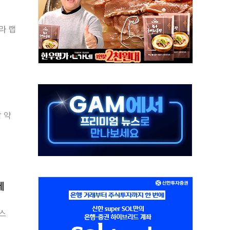
테라 랩
해도 놀랍지 않아"
태양광 착공…여의도 1.6배 규모
...금융주 낙폭 커
부정책 아냐" 해명
~9일 최대 100mm 호우
체결… 수니파 국가들의 새 안보 협력 구도
각 약
비온 59㎡ 18억원대
-서울시 '정책 엇박자'
세