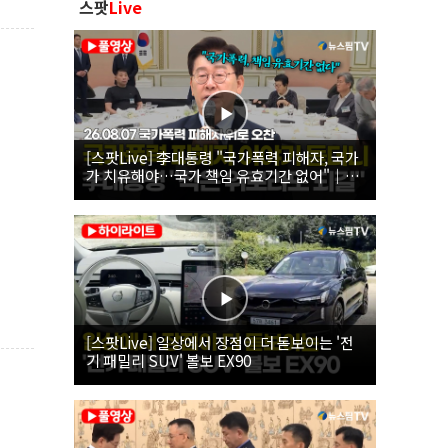
스팟
Live
[스팟Live] 李대통령 "국가폭력 피해자, 국가
가 치유해야…국가 책임 유효기간 없어"｜
26.08.07 국가폭력 피해자 위로 오찬
[스팟Live] 일상에서 장점이 더 돋보이는 '전
기 패밀리 SUV' 볼보 EX90