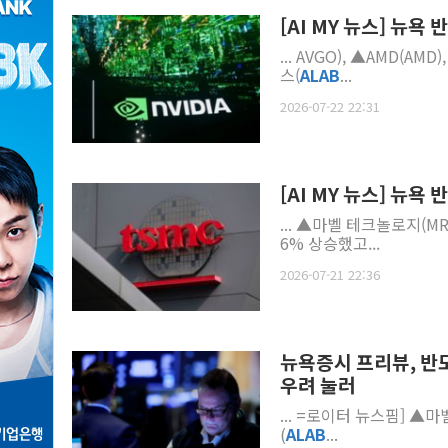
[AI MY 뉴스] 뉴욕
... AVGO), ▲AMD(
스(
ALAB
...
2026-07-22 22:31
[AI MY 뉴스] 뉴욕
... ▲마벨 테크놀로지(M
6% 상승했고...
2026-07-21 22:36
뉴욕증시 프리뷰, 반
우려 눌러
... =로이터 뉴스핌] ▲마벨 테크놀로지(MRVL)와 ▲마이크론 테크놀로지(MU) ▲아스테라 랩스
(
ALAB
...