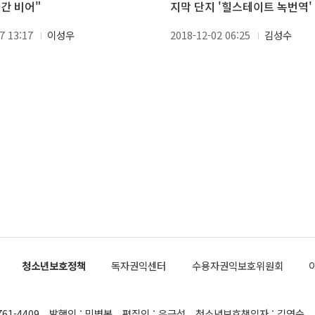
곳간 비어"
지막 단지 '힐스테이트 녹번역'
7 13:17
이성우
2018-12-02 06:25
김성수
청소년보호정책
독자권익센터
수용자권익보호위원회
761-4409
발행인 : 민병복
편집인 : 유근석
청소년보호책임자 : 김연순