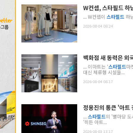
W컨셉, 스타필드 하
... W컨셉이
스타
필드
하남
2026-08-04 08:24
백화점 새 동력은 외
... 이마트는 '
스타
필드
마
대신 체류형 시설을...
2026-08-04 08:17
정용진의 통큰 '아트
...
스타
필드
의 '별마당 도
'히든 아트...
2026-08-03 13:17