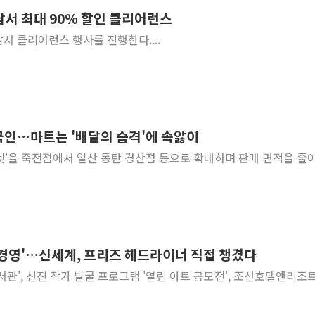
남서 최대 90% 할인 클리어런스
[속보] 민주, 강원 경선 결과 
서 클리어런스 행사를 진행한다....
정재헌 CEO, SKT 장기고
최태원, 노소영에 9440억
하나금융, 명동 소상공인에 
인천시 광복절 현수막 '태
병무청, 보충역 전면 손질…
국인…마트는 '배달의 습격'에 속앓이
홈플러스發 대형마트 판매,
켓'을 죽전점에서 일산 동탄 경산점 등으로 확대하며 판매 면적을 줄
윤준병·이해민 의원, '정부
'호우·산사태 주의보' 울진 
 경영'…신세계, 프리즈 헤드라이너 직접 챙겼다
서관', 신진 작가 발굴 프로그램 '열린 아트 공모전', 조선호텔앤리조