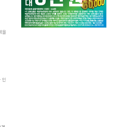
력을
 인