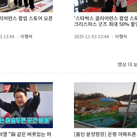
리어런스 팝업 스토어 오픈
'스타벅스 클리어런스 팝업 스
크리스마스 굿즈 최대 50% 할
3 13:44
이형석
2025-11-03 13:44
이형석
영상 더 
윤석열 "與 같은 버릇없는 머
[줌인 분양현장] 은평 아파트촌