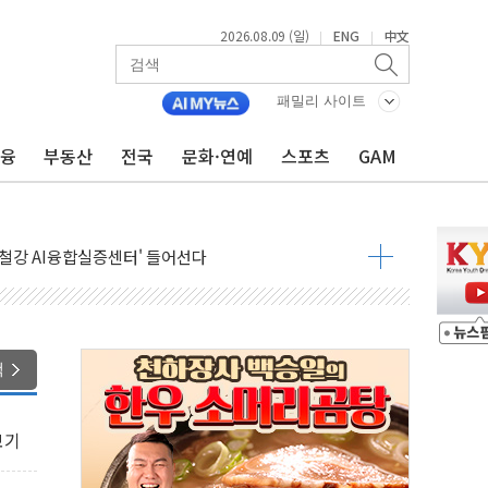
2026.08.09 (일)
ENG
中文
|
|
패밀리 사이트
금융
부동산
전국
문화·연예
스포츠
GAM
.'두천~하당'·'올미골교' 차량 통행 선제 제한
부 작업 중 근로자 1명 숨져
철강 AI융합실증센터' 들어선다
대 숨진 채 발견...경찰, 조사 중
.48%p 차 선두 유지...金 46.01% vs 鄭 44.53%
기 당선...합산득표율 68.63%
해 10대 구속…범행 후 반려견도 죽여
색
 정청래에 승리…金 48.54% vs 鄭 44.40%
경선 결과...김민석 48.54% 정청래 44.40%
보기
발표...김민석 47.37% 정청래 45.71% 송영길 6.92%
발표...정청래 47.82% 김민석 46.35% 송영길 5.83%