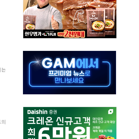
발표...김민석 50.30% 정청래 41.94% 송영길 7.76%
객 400명 맞이…"마음 잇는 시간 되길"
 지급 확정되나…재상고 앞두고 막판 셈법
'행복상자' 전달
극기 거꾸로' 논란…이틀만에 철거
 예술·체육요원 최대 33% 감축
 역대 최대폭 감소한 9.4%↓…유통업계 양극화 심화
이는
 특사'로 콜롬비아 대통령 취임식 참석
시간당 30mm 강한 비...호우 피해 없어
트의