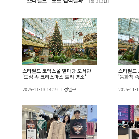
"스타필드" 포토 검색결과
[총 212건]
스타필드 코엑스몰 별마당 도서관
스타필드 
'도심 속 크리스마스 트리 명소'
'동화책 
2025-11-13 14:19
정일구
2025-11-1