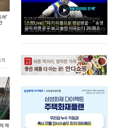
토어'
인
[스팟Live] “자기 이름으로 정당명을…” 송영
길이 피켓 문구 보고 놀란 이유는? | 26.08.09
더불어민주당 당대표·최고위원 후보 대구·경
북 합동연설회
보기
의 마