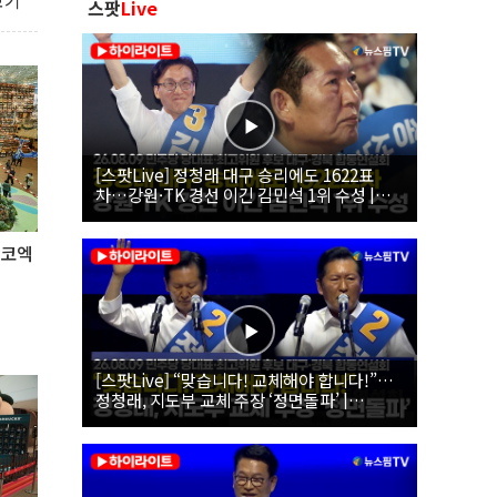
보기
스팟
Live
[스팟Live] 정청래 대구 승리에도 1622표
차…강원·TK 경선 이긴 김민석 1위 수성 |
26.08.09 더불어민주당 당대표·최고위원 후
보 대구·경북 합동연설회
 코엑
[스팟Live] “맞습니다! 교체해야 합니다!”…
정청래, 지도부 교체 주장 ‘정면돌파’ |
26.08.09 더불어민주당 당대표·최고위원 후
보 대구·경북 합동연설회