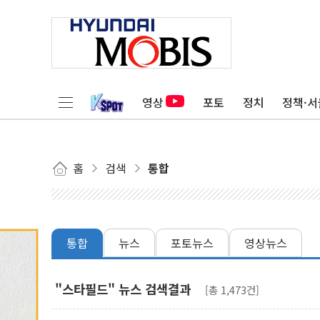
영상
포토
정치
정책·서
홈
검색
통합
통합
뉴스
포토뉴스
영상뉴스
"스타필드" 뉴스 검색결과
[총 1,473건]