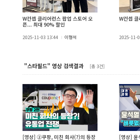
W컨셉 클리어런스 팝업 스토어 오
W컨셉 클
픈... 최대 90% 할인
2025-11-03 13:44
이형석
2025-11-0
"스타필드" 영상 검색결과
[총 3건]
[영상] ②쿠팡, 미친 회사(?)의 등장
[영상] 