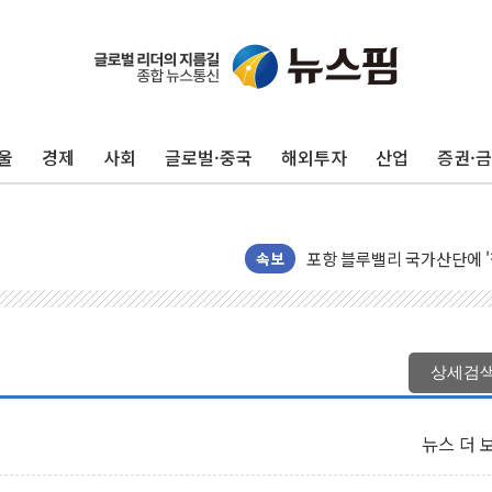
울
경제
사회
글로벌·중국
해외투자
산업
증권·
125mm 폭우 쏟아진 울진..
평택 진위면 공장서 탱크 내
포항 블루밸리 국가산단에 '
상주 낙동강 선착장 하류서 50
속보
[종합] 김민석, 정청래에 누적 1
민주당 경북도당위원장에 오중
인천서 말다툼 중 어머니 살
상세검
김민석, 강원·대구·경북 경선서
[속보] 민주, 강원·대구·경북 
뉴스 더 
[속보] 민주, 경북 경선 결과 
[속보] 민주, 대구 경선 결과 