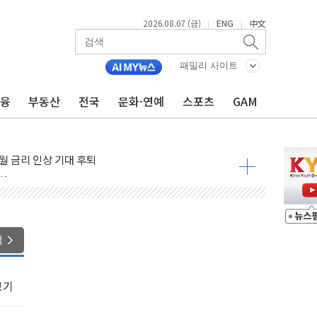
2026.08.07 (금)
ENG
中文
|
|
패밀리 사이트
금융
부동산
전국
문화·연예
스포츠
GAM
용 쇼크에 반도체주 '활짝'
우려 후퇴…나스닥 선물 1%대 상승
…9월 금리 인상 기대 후퇴
체결
라우드플레어·태양광주↑ VS 트레이드데스크·웬디스↓
종자 7359명 끝까지 찾겠다"
 톤 낮춰
색
항시 '시끌'
름…수도권 집중 완화 전환점"
보기
 주재… "전폭적 공급 확대·속도전 총력"
…美 태양광주 급등