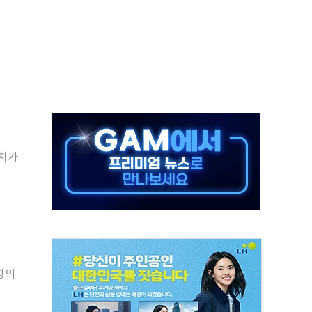
해도 놀랍지 않아"
태양광 착공…여의도 1.6배 규모
...금융주 낙폭 커
부정책 아냐" 해명
~9일 최대 100mm 호우
체결… 수니파 국가들의 새 안보 협력 구도
정치가
비온 59㎡ 18억원대
-서울시 '정책 엇박자'
창의