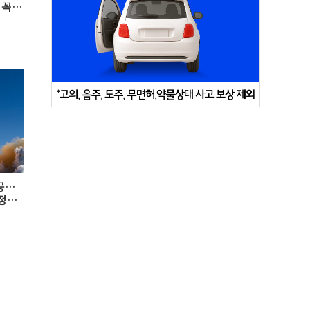
 꼭
공…
정찰