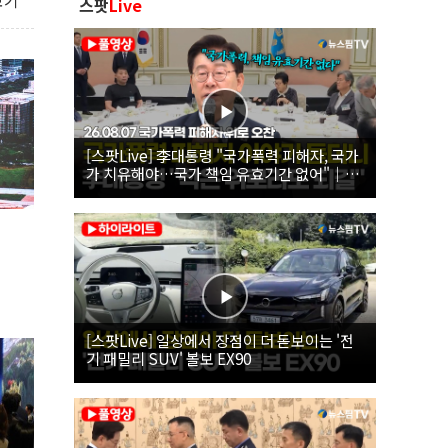
보기
스팟
Live
[스팟Live] 李대통령 "국가폭력 피해자, 국가
가 치유해야…국가 책임 유효기간 없어"｜
26.08.07 국가폭력 피해자 위로 오찬
[스팟Live] 일상에서 장점이 더 돋보이는 '전
기 패밀리 SUV' 볼보 EX90