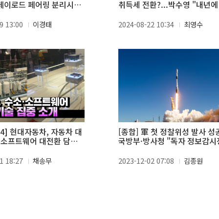
 페이로드 페어링 분리시험
취득세 전환?...박수영 "내년에
추진" vs 안도걸 "시기상조"
9 13:00
이경태
2024-08-22 10:34
최영수
024] 현대자동차, 자동차 대
[종합] 軍 첫 정찰위성 발사 성
 소프트웨어 대전환 담았
국방부·방사청 "독자 정보감시
능력 확보"
1 18:27
채송무
2023-12-02 07:08
김종원