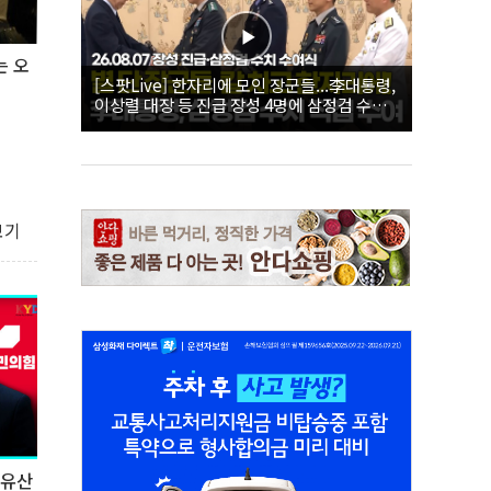
는 오
[스팟Live] 한자리에 모인 장군들...李대통령,
이상렬 대장 등 진급 장성 4명에 삼정검 수치
직접 수여｜26.08.07 장성 진급·삼정검 수치
수여식
보기
 유산