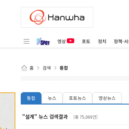
영상
포토
정치
정책·서
홈
검색
통합
통합
뉴스
포토뉴스
영상뉴스
"설계" 뉴스 검색결과
[총 75,069건]