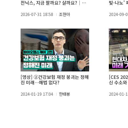
전닉스, 지금 팔까요? 살까요?｜피
빛-나노'
플N이슈 장우진 대표편
성공
2026-07-31 18:58
조현아
2024-09-0
[영상] ②건강보험 재정 붕괴는 정해
[CES 2
진 미래…해법 없다?
신 수소와
다
2024-01-19 17:04
한태봉
2024-01-1