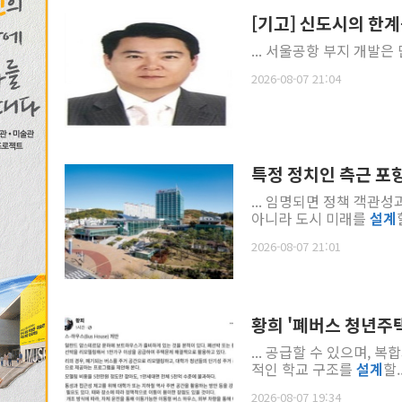
[기고] 신도시의 한
... 서울공항 부지 개발
2026-08-07 21:04
특정 정치인 측근 포항
... 임명되면 정책 객관
아니라 도시 미래를
설계
2026-08-07 21:01
황희 '폐버스 청년주택
... 공급할 수 있으며,
적인 학교 구조를
설계
할..
2026-08-07 19:34