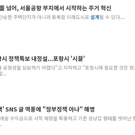
계를 넘어, 서울공항 부지에서 시작하는 주거 혁신
[사진] 빈살만과 에르도안의 만남
은 단순한 주택단지가 아니라 융복합 미래도시로
설계
될 수 있다....
이란와이어 "이란 최고지도자 위독…곧 사망
남동발전, 해남군에 국내 최대 규모 400MW 
[인도증시] 중동 불안 속 유가 상승에 소폭 하락
황희 '폐버스 청년주택' SNS 글 역풍에 "정
폭염 누그러지고 가뭄 숙지나...경북동해안권 8
시 정책특보 내정설...포항시 '시끌'
사우디·튀르키예·파키스탄, '공동방위협정' 
성과 공정성을 담보하기 어렵다"고 지적하고 "포항시에 필요한 것은 
신길동 신축도 3.3㎡당 7250만원…써밋 클라
할...
용산공원·그린벨트로 또 충돌…반복되는 국토부
' SNS 글 역풍에 "정부정책 아냐" 해명
 복합개발 수익금으로 사학 재정을 확충하고 기존 성냥갑 형태를 벗어난 
.