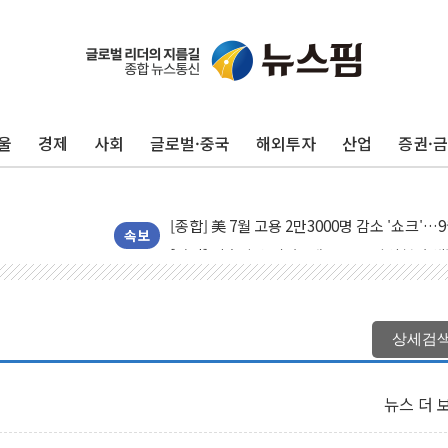
울
경제
사회
글로벌·중국
해외투자
산업
증권·
[AI MY 뉴스] 뉴욕 반도체주 프리뷰...美 고
뉴욕증시 프리뷰, 美 고용 쇼크에 금리 인상 
[종합] 美 7월 고용 2만3000명 감소 '쇼크'
[사진] 이슬람 수니파 3개국, 공동방위협정 
속보
뉴욕증시 개장 전 특징주...아틀라시안·클
보훈부, 미 DPAA와 MOU… "6·25 미군 실
트럼프 "금리 내려야"…파월 때와 달리 워시엔
상세검
특정 정치인 측근 포항시 정책특보 내정설...포
李 "해남 태양광, 대한민국 다음 100년 밑거
뉴스 더 
李 대통령, '6시간 마라톤 부동산 2차 회의'
트럼프, 中 겨냥 폴리실리콘 관세 15% 부과