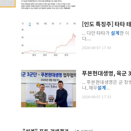
[인도 특징주] 타타 
... 다만 타타가
설계
한 이
다....
2026-08-07 17:43
푸본현대생명, 육군 
... 푸본현대생명은 군 
나, 재무
설계
...
2026-08-07 17:33