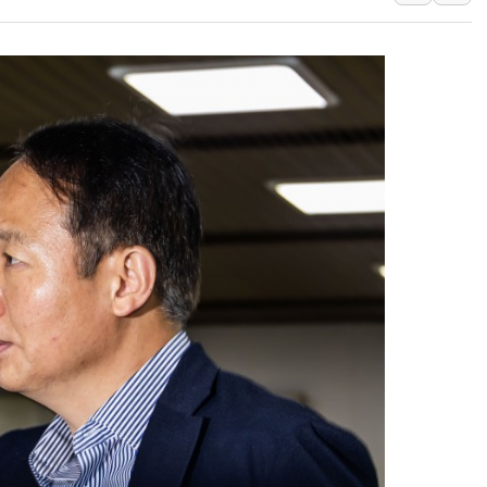
李 "해남 태양광, 대한민국 다음 100년 밑거
李 대통령, '6시간 마라톤 부동산 2차 회의'
트럼프, 中 겨냥 폴리실리콘 관세 15% 부과
[사진] 빈살만과 에르도안의 만남
이란와이어 "이란 최고지도자 위독…곧 사망
남동발전, 해남군에 국내 최대 규모 400MW 
[인도증시] 중동 불안 속 유가 상승에 소폭 하락
황희 '폐버스 청년주택' SNS 글 역풍에 "정
폭염 누그러지고 가뭄 숙지나...경북동해안권 8