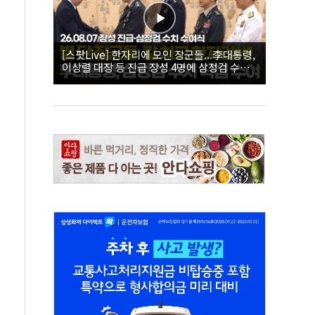
[스팟Live] 한자리에 모인 장군들...李대통령,
이상렬 대장 등 진급 장성 4명에 삼정검 수치
직접 수여｜26.08.07 장성 진급·삼정검 수치
수여식