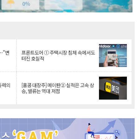
Mute
…"변
프론트도어 ① 주택시장 침체 속에서도
터진 호실적
 동력의
[홍콩 대장주] 메이퇀② 실적은 고속 상
승, 밸류는 역대 저점