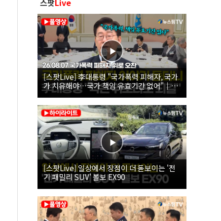
스팟
Live
[스팟Live] 李대통령 "국가폭력 피해자, 국가
가 치유해야…국가 책임 유효기간 없어"｜
26.08.07 국가폭력 피해자 위로 오찬
[스팟Live] 일상에서 장점이 더 돋보이는 '전
기 패밀리 SUV' 볼보 EX90