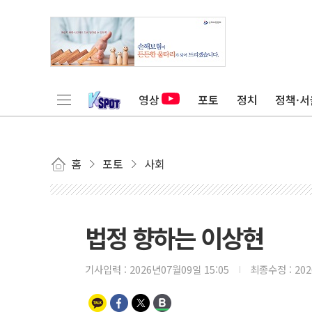
영상
포토
정치
정책·서
홈
포토
사회
법정 향하는 이상현
기사입력 :
2026년07월09일 15:05
최종수정 :
20