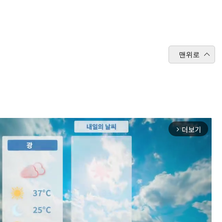
맨위로
더보기
arrow_forward_ios