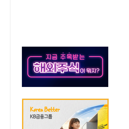
름…수도권 집중 완화 전환점"
 주재… "전폭적 공급 확대·속도전 총력"
…美 태양광주 급등
해도 놀랍지 않아"
태양광 착공…여의도 1.6배 규모
...금융주 낙폭 커
부정책 아냐" 해명
~9일 최대 100mm 호우