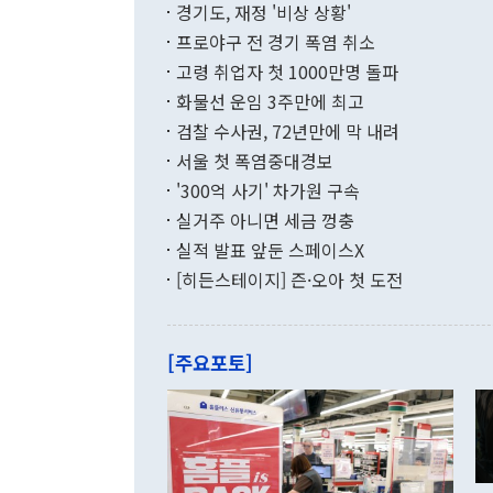
적 갈등 해결
경기도, 재정 '비상 상황'
했다. 경상수
결과 혐오의 
9000만달러
프로야구 전 경기 폭염 취소
년간의 CVI
지 기준 상품
고령 취업자 첫 1000만명 돌파
무너졌다고도 
며 월간 기준
현실을 바꾸는
달러로 38.
화물선 운임 3주만에 최고
를 평화 체제
196.9% 급
검찰 수사권, 72년만에 막 내려
함께 4자 대
수출은 160
지만 이 대통
서울 첫 폭염중대경보
(18.6%) 
화공존 정책이
했다. 통관 기
'300억 사기' 차가원 구속
다"고 지적했
(16.4%)
투리가 잡혀 
실거주 아니면 세금 껑충
월(-10억9
쁜 상황이 초
증가와 유류할
실적 발표 앞둔 스페이스X
9·19 군사
기록했지만 
[히든스테이지] 즌·오아 첫 도전
"우리의 선의
로 전환됐다.
으로 약간의 의문
를 기록해 전
관은 업무보고
는 배당수입
주의에 근거한
줄면서 25억
[주요포토]
라며 "여러분
억1000만달
이 9월 러시
였던 올해 3
며 "정부 차
인의 해외투자
은 "그것은 
각각 증가했다
잘랐다. 정 
국인의 국내 
않았다는 점에
감소하며 전월
사합의 복원,