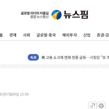
울
경제
사회
글로벌·중국
해외투자
산업
증권·
美 항소법원, 백악관 무도회장 공사 중단 명
이란의 핵심 원유 수출항 '하르그섬', 최근 1
美 고용 쇼크에 엔화 장중 급등…시장은 "또 
[AI MY 뉴스] 뉴욕 반도체주 프리뷰...美 고
속보
뉴욕증시 프리뷰, 美 고용 쇼크에 금리 인상 
[종합] 美 7월 고용 2만3000명 감소 '쇼크'
[사진] 이슬람 수니파 3개국, 공동방위협정 
뉴욕증시 개장 전 특징주...아틀라시안·클
보훈부, 미 DPAA와 MOU… "6·25 미군 실
26년07월09일 15:06
트럼프 "금리 내려야"…파월 때와 달리 워시엔
가
가
특정 정치인 측근 포항시 정책특보 내정설...포