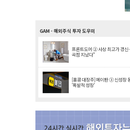
GAM
- 해외주식 투자 도우미
프론트도어 ② 사상 최고가 경신
곡점 지났다"
[홍콩 대장주] 메이퇀 ③ 신성장
'폭발적 성장'