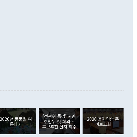
·핵 없는 한반도 등 3대 기본 방향을 제시했다. 정 장관은 "대
지 흑자를 견인한 것은 상품수지다. 6월 상품수지는 478억
언어는 멈춰야 한다"면서 주적 용어 대체를 주장했다. 지난 25
 흑자를 기록하며 전월에 이어 역대 최대를 다시 썼다. 국제수
D(완전하고 검증가능하며 되돌릴 수 없는 비핵화) 구도는 이미
수출은 1123억7000만달러로 전년 동월 대비 84.5% 증가하
했다. 또 "현 시점에서 흘러간 선(先)비핵화만 되뇌는 것은
 처음으로 1000억달러를 넘어섰다. 상품수입은 644억8000만
 데 힘이 되지 않는다"고 주장했다. 정 장관은 또 "정전 체제
6% 늘었다. 통관 기준으로는 반도체 수출이 전년 동월 대비
로 바꾸는 논의에 착수하겠다"면서 "북·미 정상회담 견인과
증했고 컴퓨터·주변기기(SSD)는 282.7% 증가했다. IT 품목
화의 동력을 확보하기 위해 최선을 다할 것"이라고 말했다. 하
.4% 늘었으며 비IT 품목도 ▲석유제품(47.5%) ▲화공품
령은 정 장관의 구상에 대부분 제동을 걸었다. 이 대통령은 "평
▲철강제품(17.9%) ▲승용차(6.1%) 등을 중심으로 18.6% 증가
 정치적으로 악용되는 측면이 있다"며 "많이 조심하셔야 한
준 수입은 ▲원자재(30.5%) ▲자본재(35.3%) ▲소비재
다. 북한을 다른 이름으로 불러야 한다는 주장에는 "표현에 꼬
가 모두 늘었다. 서비스수지는 12억9000만달러 적자를 기록해 전
정쟁으로 휘몰아 들어가면 원래 하고자 했던 데에서 오히려 나
000만달러)보다 적자 폭이 확대됐다. 여행수지는 외국인 입국자
래될 수 있다"고 경고했다. 이 대통령은 남북 신뢰 구축을 위해
증료 인상 등에 따른 출국자 감소로 4억4000만달러 흑자를
합의를 선제적으로 복원해야 한다는 정 장관의 주장에 대해서도
지식재산권사용료수지는 전월 흑자에서 4억4000만달러 적자
대로 하는 게 과연 한반도의 평화와 안정에 플러스냐, 결론적
 본원소득수지는 배당소득을 중심으로 32억7000만달러 흑자
이 들 때도 있다"며 부정적으로 반응했다. 조현 외교부 장
월(21억7000만달러)보다 흑자 폭이 확대됐다. 배당소득수지
 사후 브리핑에서 정 장관이 언급한 '4자 회담'에 대해 "이상
이 늘어난 데다 전월 분기배당에 따른 기저효과로 배당지급이
 어떤 희망이라 하더라도 그건 아직 조율되지 않은 방법"이
6000만달러 흑자를 나타냈다. 금융계정 순자산은 6월 중 467
들께서 디스카운트해 주시면 좋겠다"고 선을 그었다. 정 장관
러 증가해 월간 기준 역대 최대 증가 폭을 기록했다. 종전 최대
아 블라디보스토크에서 열리는 '동방경제포럼(EEF)'을 언급하
월(369억9000만달러)을 넘어선 것이다. 직접투자에서는 내국
원에서 (참석을) 검토하고 있다"고 발언한 데 대해서도 조 장관
가 80억1000만달러, 외국인의 국내투자가 46억3000만달러
'선관위 특검' 국민
외교부의 몫"이라며 "아직 거기까지 진도가 나가지 않았다"고
2026년 동물원 여
2026 을지연습 준
. 증권투자에서는 외국인의 국내 주식 매도세가 이어졌다. 외
추천위 첫 회의…
름나기
비보고회
장관이 이날 소개한 대북 구상과 설명은 정부 내 조율을 거치지
주식 투자는 차익실현 매도 등의 영향으로 316억1000만달러
후보추천 절차 착수
서 문제가 있다. 특히 주적 표현 대체와 국호 사용, 9·19 군
(-310억5000만달러)에 이어 역대 최대 순매도 기록을 다시
 4자회담 추진 등은 통일부 장관이 결정할 사안이 아니어서 월