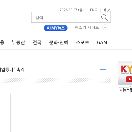
2026.08.07 (금)
ENG
中文
|
|
패밀리 사이트
금융
부동산
전국
문화·연예
스포츠
GAM
령…트럼프 제동
주일 이상 '올스톱'… 美 해상봉쇄 영향
개입했나" 촉각
용 쇼크에 반도체주 '활짝'
우려 후퇴…나스닥 선물 1%대 상승
…9월 금리 인상 기대 후퇴
체결
라우드플레어·태양광주↑ VS 트레이드데스크·웬디스↓
종자 7359명 끝까지 찾겠다"
 톤 낮춰
항시 '시끌'