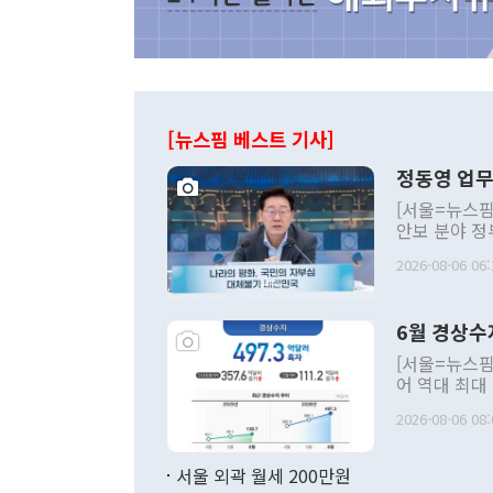
[뉴스핌 베스트 기사]
정동영 업무
[서울=뉴스핌
안보 분야 정
평화공존 발전
2026-08-06 06:
발언 중에는 
언한 것이 있
령은 공개적으
6월 경상수
주의적 희망에
관의 대북 정
[서울=뉴스핌
관 부처 장관
어 역대 최대
관의 무리한 
출 호조로 월
다. [정동영 통일부 장관이 지난달 23일 오후 서울 종로구 정부서울청사에
2026-08-06 08:
료=한국은행] 한국은행이 6일 발표한 '2026년 6월 국제수지(잠정)'에
서 취임 1주년 
면 지난 6월
부 장관 권한
1000만달러
서울 외곽 월세 200만원
발전 구상'을
이에 따라 올