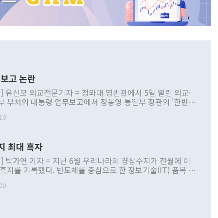
보고 논란
] 유신모 외교전문기자 = 청와대 영빈관에서 5일 열린 외교·
부 부처의 대통령 업무보고에서 정동영 통일부 장관의 '한반도
 구상'과 업무보고 발언이 논란을 빚고 있다. 이날 정 장관의
10
정부 내 조율을 거치지 않은 사안을 정책으로 추진하겠다고 공
는가 하면 사실 관계에 맞지 않은 설명도 있었다. 이재명 대통
로 신중을 기해 달라고 경고했고, 조현 외교부 장관은 '이상
지 최대 흑자
 근거한 비현실적 구상'이라는 비판을 내놨다. 그동안 정 장
책 관련 발언이 물의를 빚은 적은 여러 번 있지만 대통령과 유
] 박가연 기자 = 지난 6월 우리나라의 경상수지가 전월에 이
이 공개적으로 부정적 입장을 표명한 것은 이례적이다. 정 장
 흑자를 기록했다. 반도체를 중심으로 한 정보기술(IT) 품목 수
대북 접근법과 월권을 제어해야 한다는 목소리도 높아지고 있
간 상품수출이 처음으로 1000억달러를 넘어선 영향이다. [자
00
 따르
기자간담회를 하고 있다. [사진=통일부] 2026.07.23 ◆통일
 경상수지는 497억3000만달러 흑자로 집계됐다. 전월(386억
 넘어선 주장 정 장관은 이날 업무보고에서 '한반도 평화공존
)에 이어 두 달 연속 월간 기준 역대 최대 기록을 갈아치웠다.
 설명하면서 이재명 정부 2년차 핵심 과제로 상호 존중·평화
해 상반기 누적 경상수지 흑자는 1910억1000만달러를 기록