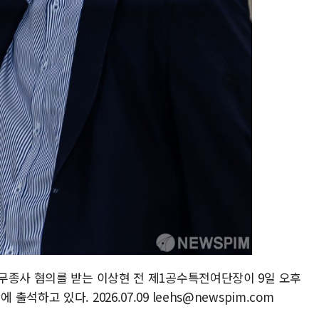
무종사 혐의를 받는 이상현 전 제1공수특전여단장이 9일 오후
하고 있다. 2026.07.09 leehs@newspim.com