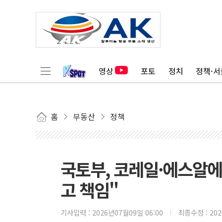
영상
포토
정치
정책·서
홈
부동산
정책
국토부, 코레일·에스알에
고 책임"
기사입력 :
2026년07월09일 06:00
최종수정 :
20