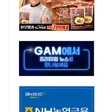
버리지 위험수위…숨은 차입이 더 큰 변수"
대응 1단계 진압 중
야, 경쟁상대 中과 비교해야"
하는 '선봉'의 대민 봉사
미사일 1발 발사… 올해 10번째·42일 만 도발
 새 안보 위기… 반군·마약카르텔이 습득해 전투 활용
어선 구조
무해한 표면 부식 물질"
분만에 진화...외국인 노동자 숨져