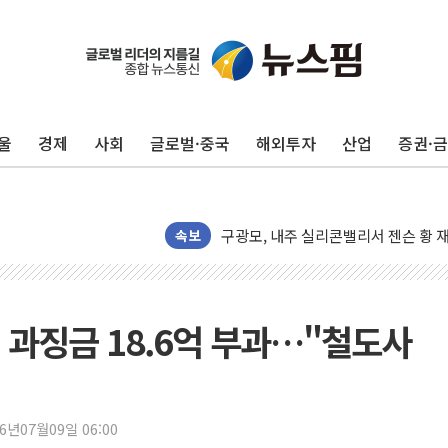
울
경제
사회
글로벌·중국
해외투자
산업
증권·
유럽증시, 견조한 실적 소화하며 대부분
리투아니아 국방 "러, 우크라 드론으로
구광모, 내주 실리콘밸리서 젠슨 황 
뉴욕증시 개장 전 특징주...모더나
속보
김정관 장관 "영업이익 N% 성과급
뉴욕증시 프리뷰, 미 주가선물 AI주
청와대, 북한 단거리 탄도미사일 발사
 과징금 18.6억 부과…"철도사
금값 7주 만에 최고…美 고용 둔화·
[인도증시] 중동 긴장 완화에 실적 호
러, 1인칭시점 드론으로 우크라 민간
26년07월09일 06:00
[베트남 증시] 지수 하락 속 'DGC