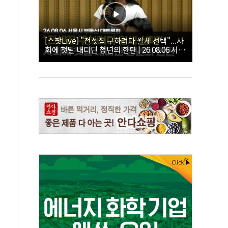
[스팟Live] "전셋집 구하려다 월세 선택"...사
회에 첫발 내디딘 청년의 한탄 | 26.08.06 서울
시 부동산 대토론회