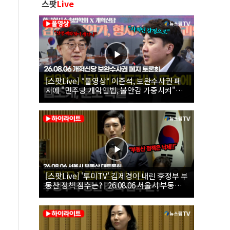
스팟
Live
[스팟Live] *풀영상* 이준석, 보완수사권 폐
지에 "민주당 개악입법, 불안감 가중시켜"｜
26.08.06 개혁신당 보완수사권 폐지 토론회
[스팟Live] '투미TV' 김제경이 내린 李정부 부
동산 정책 점수는? | 26.08.06 서울시 부동산
대토론회