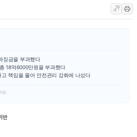
가
'월가의 황제' 다이먼 "금융시장 레
가
양주 섬유염색공장서 화재 1명 중상…
김정관 산업부 장관 "주 52시간 손봐
해군 1함대 창설 80주년…지역과 함께
[3보] 북, 원산서 동해로 단거리 탄도
우크라 드론 전술, 중남미 콜롬비아에
 과징금을 부과했다
동해해경, 독도 해상서 부유물 감긴 
총 18억6000만원을 부과했다
주한미군 "오산기지 누출, 백린 아닌 
사고 책임을 물어 안전관리 강화에 나섰다
구미 폐염산처리업체서 불 2시간30여
어요.
위반