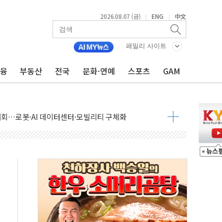
2026.08.07 (금)
ENG
中文
|
|
패밀리 사이트
금융
부동산
전국
문화·연예
스포츠
GAM
 상승… "2분기 기업 순이익 21% 증가" 전망
 나토 회원국 공격 검토… 거짓 깃발 작전"
재회…로봇·AI 데이터센터·모빌리티 구체화
·아이온큐·도어대시↑ VS 샌디스크·피그마·앱러빈↓
 반대…상법·자본시장법 개정 논의"
 차익실현 속 혼조세...웨스턴디지털·샌디스크↓
에 긴급 안보 점검회의
호르무즈 재개방 기대에 강세
조까지, 상승...호실적 보고 기업 상승세 뚜렷
인 '사파리' 공격… 시민들 공포감 극대화 전략
' 임시 주총 기대감에 홀로 상한가…마진 잔액은 사상 최고