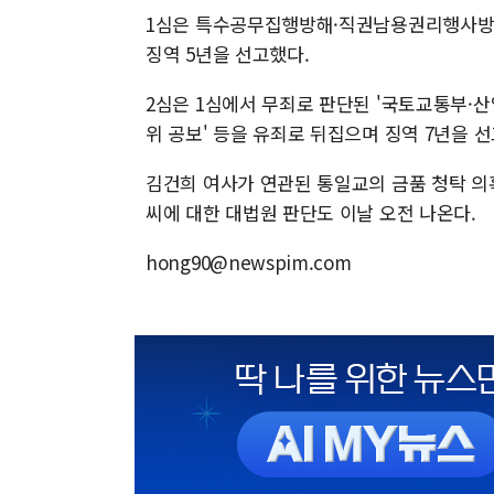
1심은 특수공무집행방해·직권남용권리행사방해
징역 5년을 선고했다.
2심은 1심에서 무죄로 판단된 '국토교통부·산
위 공보' 등을 유죄로 뒤집으며 징역 7년을 
김건희 여사가 연관된 통일교의 금품 청탁 의
씨에 대한 대법원 판단도 이날 오전 나온다.
hong90@newspim.com