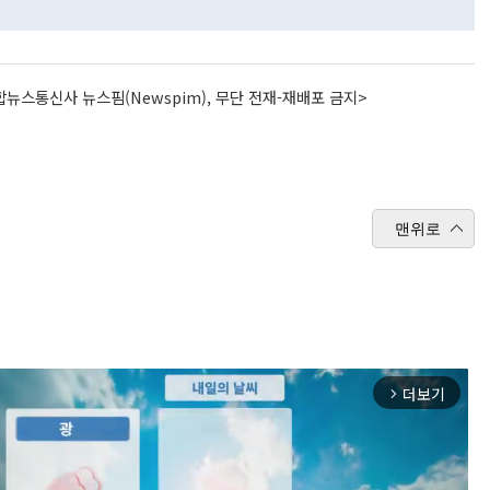
뉴스통신사 뉴스핌(Newspim), 무단 전재-재배포 금지>
맨위로
더보기
arrow_forward_ios