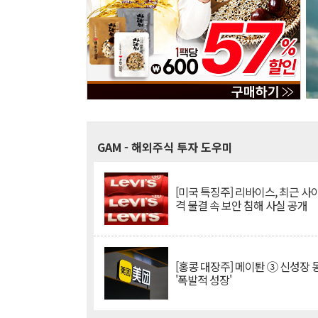
GAM
- 해외주식 투자 도우미
[미국 특징주] 리바이스, 최근 사
격 물결 속 보안 침해 사실 공개
[홍콩 대장주] 메이퇀 ③ 신성장
'폭발적 성장'