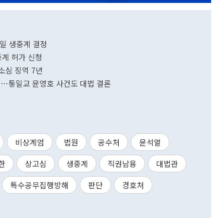
기일 생중계 결정
중계 허가 신청
소심 징역 7년
선고…통일교 윤영호 사건도 대법 결론
비상계엄
법원
공수처
윤석열
한
상고심
생중계
직권남용
대법관
특수공무집행방해
판단
경호처