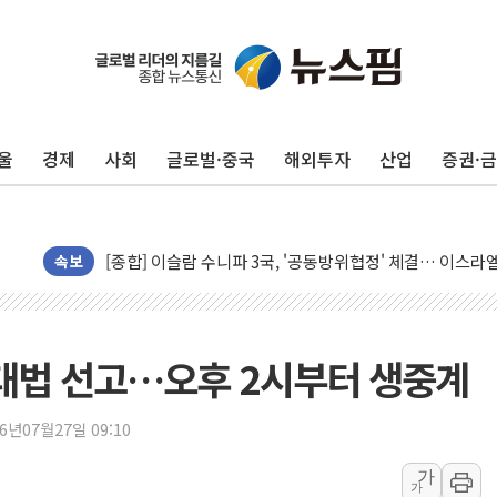
울
경제
사회
글로벌·중국
해외투자
산업
증권·
유럽증시, 美 고용 예상 밖 부진에 연준 금리 인상 가능성 
미 연준 매파 기세 꺾이나…고용 감소에 9월 동결 전망 우
[종합] 이슬람 수니파 3국, '공동방위협정' 체결… 이스라
트럼프, 백신·자폐증 행정명령 검토…"이르면 다음 주"
속보
美 항소법원, 백악관 무도회장 공사 중단 명령…트럼프 제
이란 핵심 원유 수출항 '하르그섬', 최근 1주일 이상 '올스
美 고용 쇼크에 엔화 장중 급등…시장은 "또 개입했나" 촉
 대법 선고…오후 2시부터 생중계
[AI MY 뉴스] 뉴욕 반도체주 프리뷰...美 고용 쇼크에 반도
뉴욕증시 프리뷰, 美 고용 쇼크에 금리 인상 우려 후퇴…나
26년07월27일 09:10
[종합] 美 7월 고용 2만3000명 감소 '쇼크'…9월 금리 인
가
가
[사진] 이슬람 수니파 3개국, 공동방위협정 체결