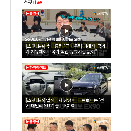
스팟
Live
[스팟Live] 李대통령 "국가폭력 피해자, 국가
가 치유해야…국가 책임 유효기간 없어"｜
26.08.07 국가폭력 피해자 위로 오찬
[스팟Live] 일상에서 장점이 더 돋보이는 '전
기 패밀리 SUV' 볼보 EX90