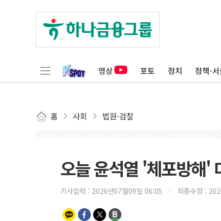
영상
포토
정치
정책·서
홈
사회
법원·검찰
오늘 윤석열 '체포방해'
기사입력 :
2026년07월09일 06:05
최종수정 :
20