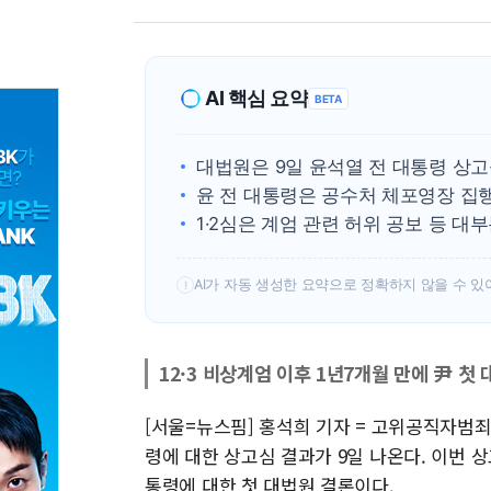
AI 핵심 요약
BETA
대법원은 9일 윤석열 전 대통령 상
윤 전 대통령은 공수처 체포영장 집행
1·2심은 계엄 관련 허위 공보 등 대
AI가 자동 생성한 요약으로 정확하지 않을 수 있
!
12·3 비상계엄 이후 1년7개월 만에 尹 첫 
[서울=뉴스핌] 홍석희 기자 = 고위공직자범죄
령에 대한 상고심 결과가 9일 나온다. 이번 상
통령에 대한 첫 대법원 결론이다.