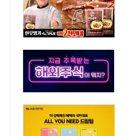
·태양광주↑ VS 트레이드데스크·웬디스↓
 끝까지 찾겠다"
중 완화 전환점"
적 공급 확대·속도전 총력"
 급등
않아"