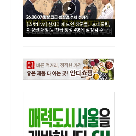
[스팟Live] 한자리에 모인 장군들...李대통령,
이상렬 대장 등 진급 장성 4명에 삼정검 수치
직접 수여｜26.08.07 장성 진급·삼정검 수치
수여식