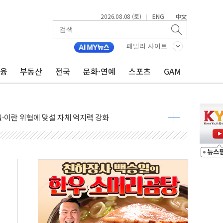
2026.08.08 (토)
ENG
中文
|
|
패밀리 사이트
금융
부동산
전국
문화·연예
스포츠
GAM
낮아지며 상승… STOXX 600 지수는 나흘 연속 최고치
세
엘·이란 위협에 맞설 자체 억지력 강화
동
톱'… 美 해상봉쇄 영향
각
체주 '활짝'
스닥 선물 1%대 상승
상 기대 후퇴