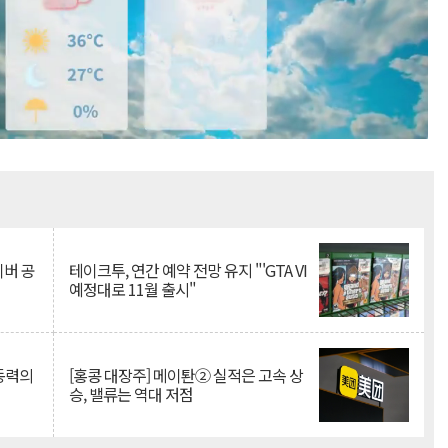
Mute
이버 공
테이크투, 연간 예약 전망 유지 "'GTA VI
예정대로 11월 출시"
 동력의
[홍콩 대장주] 메이퇀② 실적은 고속 상
승, 밸류는 역대 저점