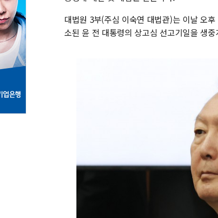
대법원 3부(주심 이숙연 대법관)는 이날 오
소된 윤 전 대통령의 상고심 선고기일을 생중