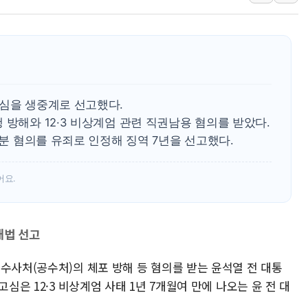
뉴욕증시 개장 전 특징주...아틀라시안·클라우드플레어
보훈부, 미 DPAA와 MOU… "6·25 미군 실종자 7359명
트럼프 "금리 내려야"…파월 때와 달리 워시엔 톤 낮춰
특정 정치인 측근 포항시 정책특보 내정설...포항시 '시끌'
李 "해남 태양광, 대한민국 다음 100년 밑거름…수도권 집
고심을 생중계로 선고했다.
李 대통령, '6시간 마라톤 부동산 2차 회의' 주재… "전폭
 방해와 12·3 비상계엄 관련 직권남용 혐의를 받았다.
부분 혐의를 유죄로 인정해 징역 7년을 선고했다.
트럼프, 中 겨냥 폴리실리콘 관세 15% 부과…美 태양광주
[사진] 빈살만과 에르도안의 만남
어요.
이란와이어 "이란 최고지도자 위독…곧 사망해도 놀랍지 
대법 선고
수사처(공수처)의 체포 방해 등 혐의를 받는 윤석열 전 대통
고심은 12·3 비상계엄 사태 1년 7개월여 만에 나오는 윤 전 대