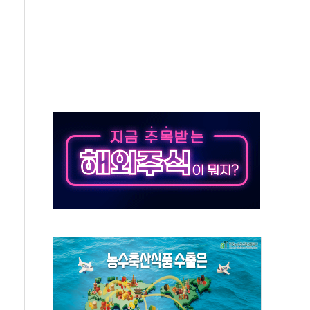
보는 일 없게"…'결혼 페널티' 22개 과제 손본다
터보트 전복…1명 사망·1명 실종
의 날 참석..."국제적 시민 연대로 목소리 내야"
 실종 60대 나흘만에 숨진 채 발견
 살해 10대 아들 체포
' 받아친 정청래…제주 연설서 신경전 고조
지시…與 "적극 환영"·野 "졸속 국정"