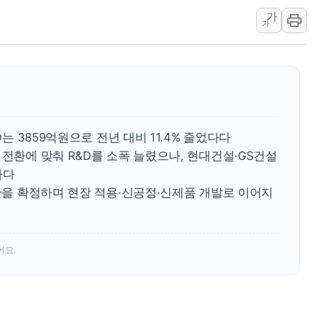
가
李대통령 "결혼 때문에 손해 
가
여수 오동도 인근 해상서 모
추미애, '위안부' 피해자 기림
인천 선재도 갯벌서 해루질 중
인천서 말다툼 중 어머니 흉기
'화합' 꺼낸 김민석에 '뻔뻔
D는 3859억원으로 전년 대비 11.4% 줄었다다
李대통령, ISA 개편 재검토 
 전환에 맞춰 R&D를 소폭 늘렸으나, 현대건설·GS건설
다다
예산을 확정하며 현장 적용·신공정·신제품 개발로 이어지
어요.