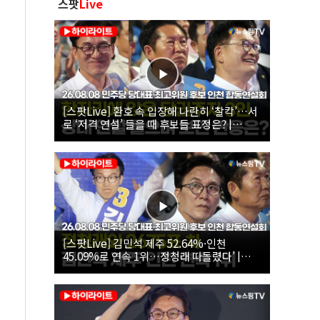
스팟
Live
[스팟Live] 환호 속 입장해 나란히 ‘찰칵’…서
로 ‘저격 연설’ 들을 때 후보들 표정은? |
26.08.08 더불어민주당 당대표·최고위원 후
보 인천 합동연설회
[스팟Live] 김민석 제주 52.64%·인천
45.09%로 연속 1위…정청래 따돌렸다’ |
26.08.08 더불어민주당 당대표·최고위원 후
보 인천 합동연설회