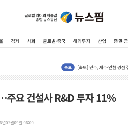
울진·영덕 '호우특보'-포항 '
[종합] 김민석, 정청래에 '0.86
울
경제
사회
글로벌·중국
해외투자
산업
증권·
인천 합동연설회 나선 송영길
김민석, 2주차 제주·인천 경선서
인사하는 김민석 당대표 후보
[속보] 민주, 제주·인천 경선 결
속보
[속보] 민주, 인천 경선 결과 발
[속보] 민주, 제주 경선 결과 발
이번주 국내 주요 금융일정(8.1
…주요 건설사 R&D 투자 11%
美, 이란전 출구전략 만지작
강릉·동해·삼척 시간당 최대 
폐기물 수거하다 참변…60대
26년07월09일 06:00
서울 중랑구 주택가서 흉기 난