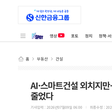
영상
포토
정치
정책·서
홈
부동산
건설
AI·스마트건설 외치지만
줄었다
기사입력 :
2026년07월09일 06:00
최종수정 :
20