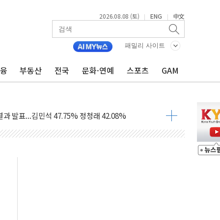
2026.08.08 (토)
ENG
中文
|
|
산사태 주의보'...경북도, 호우 피해·통제구간 없어
패밀리 사이트
%p' 차 재역전 성공...金 45.42% vs 鄭 44.56%
금융
부동산
전국
문화·연예
스포츠
GAM
·정청래·김민석 당대표 후보
 정청래에 승리...47.75% vs 42.08%
과 발표...김민석 47.75% 정청래 42.08%
표...김민석 45.09% 정청래 43.27% 송영길 11.63%
표...김민석 52.64% 정청래 39.89% 송영길 7.47%
0~8.14)
…공습 한계·탄약 부족 현실화
50㎜ 폭우…강원 동해안 강한 비 이어져
 환경미화원 수거차에 치여 사망
동…60대 남성 2명 숨져