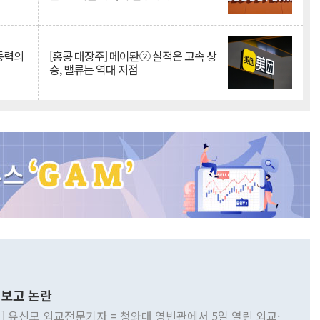
 동력의
[홍콩 대장주] 메이퇀② 실적은 고속 상
승, 밸류는 역대 저점
보고 논란
] 유신모 외교전문기자 = 청와대 영빈관에서 5일 열린 외교·