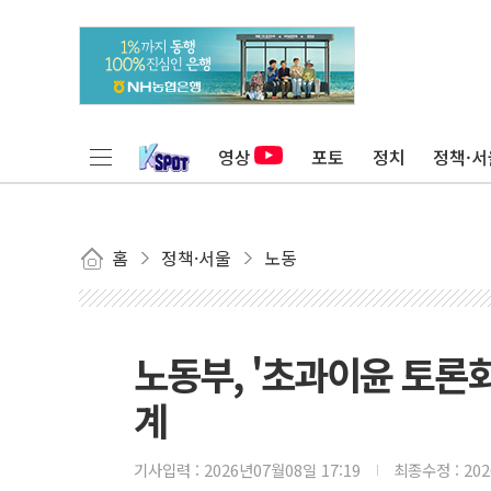
영상
포토
정치
정책·서
홈
정책·서울
노동
노동부, '초과이윤 토론회
계
기사입력 :
2026년07월08일 17:19
최종수정 :
20