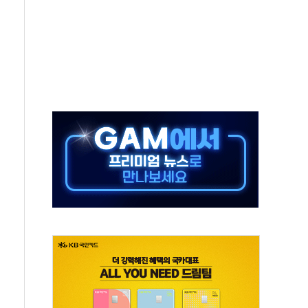
엘·이란 위협에 맞설 자체 억지력 강화
동
톱'… 美 해상봉쇄 영향
각
체주 '활짝'
스닥 선물 1%대 상승
상 기대 후퇴