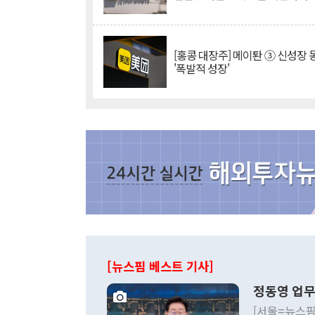
[홍콩 대장주] 메이퇀 ③ 신성장
'폭발적 성장'
[뉴스핌 베스트 기사]
정동영 업무
[서울=뉴스핌