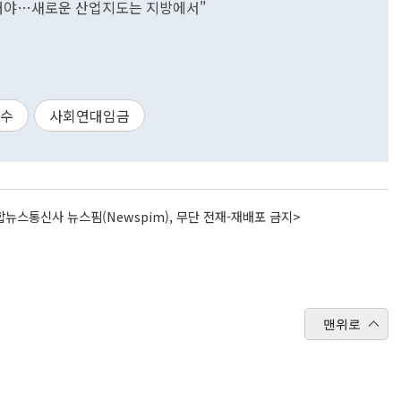
유해야…새로운 산업지도는 지방에서"
세수
사회연대임금
뉴스통신사 뉴스핌(Newspim), 무단 전재-재배포 금지>
맨위로