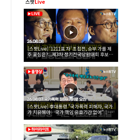
스팟
Live
[스팟Live] ‘1211표 차’ 초접전, 승부 가를 제
주 표심은?...제3차 정기전국당원대회 후보자
제주 합동연설회 생중계 | 26.08.08
[스팟Live] 李대통령 "국가폭력 피해자, 국가
가 치유해야…국가 책임 유효기간 없어"｜
26.08.07 국가폭력 피해자 위로 오찬