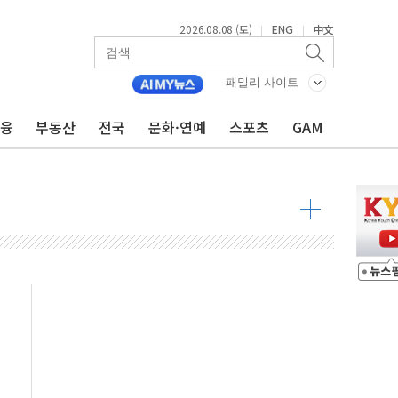
2026.08.08 (토)
ENG
中文
|
|
패밀리 사이트
해소될 듯
금융
부동산
전국
문화·연예
스포츠
GAM
것"
지대' 우려
청래 '격차 확대'
타진
최고치
 요구
낮아지며 상승… STOXX 600 지수는 나흘 연속 최고치
세