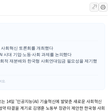
[종합] 이슬람 수니파 3국, '공동방위협정' 체결… 이스라
가
가
트럼프, 백신·자폐증 행정명령 검토…"이르면 다음 주"
美 항소법원, 백악관 무도회장 공사 중단 명령…트럼프 제
이란 핵심 원유 수출항 '하르그섬', 최근 1주일 이상 '올스
美 고용 쇼크에 엔화 장중 급등…시장은 "또 개입했나" 촉
[AI MY 뉴스] 뉴욕 반도체주 프리뷰...美 고용 쇼크에 반도
뉴욕증시 프리뷰, 美 고용 쇼크에 금리 인상 우려 후퇴…나
련 사회혁신 토론회를 개최했다
I 시대 기업·노동·사회 과제를 논의했다
[종합] 美 7월 고용 2만3000명 감소 '쇼크'…9월 금리 인
사회적 재분배와 한국형 사회연대임금 필요성을 제기했
어요.
는 14일 '인공지능(AI) 기술혁신에 발맞춘 새로운 사회혁신
 협약 타결을 계기로 김영훈 노동부 장관이 제안한 한국형 사회