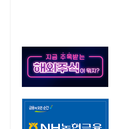
스타트업 지원 프로그램 성료
의' 차가원 대표 구속 송치
국민만 잡아"
 임성근 전 사단장 항소심도 징역 3년 선고
위원회 전체회의서 발언하는 장동혁 대표
인' 50대 남성 구속 송치
년 새 7배 늘었다...폭염 대책비는 8.6배 증가
여름"…구윤철, 쪽방촌 폭염 대응상황 점검
싱… '유로화 팔아 엔화 부양' 사후 통보만
터 코퍼'가 말하는 경기 신호가 달라졌다