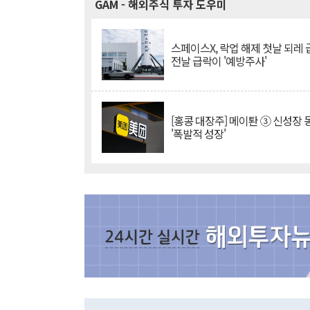
GAM
- 해외주식 투자 도우미
스페이스X, 락업 해제 첫날 되레 급
전날 급락이 '예방주사'
[홍콩 대장주] 메이퇀 ③ 신성장
'폭발적 성장'