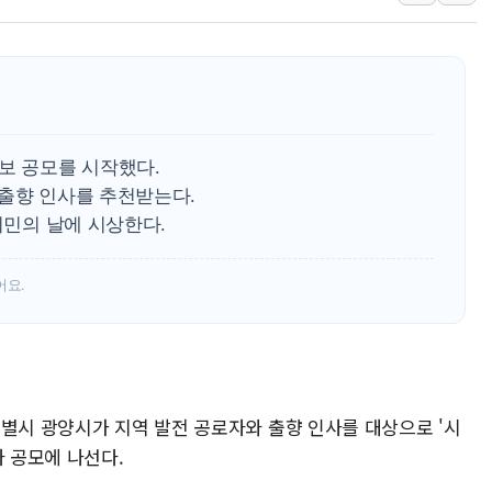
오렌지플래닛 창업재단, 
경찰, '300억대 사기 혐
장동혁 "집값 올려놓고 
[속보] '해병 순직 책임'
부동산정책 정상화 특별
보 공모를 시작했다.
경찰, '강북구 오피스텔 살
 출향 인사를 추천받는다.
전국 그늘막 4만개 육박 7
시민의 날에 시상한다.
"취약계층에 더 가혹한 
美·日 환율공조에 유럽 패
어요.
구리값 사상 최고치…'닥
특별시 광양시가 지역 발전 공로자와 출향 인사를 대상으로 '시
자 공모에 나선다.