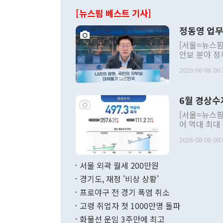
[뉴스핌 베스트 기사]
정동영 업무
[서울=뉴스핌
안보 분야 정
평화공존 발전
2026-08-06 06:
발언 중에는 
언한 것이 있
령은 공개적으
6월 경상수
주의적 희망에
관의 대북 정
[서울=뉴스핌
관 부처 장관
어 역대 최대
관의 무리한 
출 호조로 월
다. [정동영 통일부 장관이 지난달 23일 오후 서울 종로구 정부서울청사에
2026-08-06 08:
료=한국은행] 한국은행이 6일 발표한 '2026년 6월 국제수지(잠정)'에
서 취임 1주년 
면 지난 6월
부 장관 권한
1000만달러
서울 외곽 월세 200만원
발전 구상'을
이에 따라 올
적 갈등 해결
경기도, 재정 '비상 상황'
했다. 경상수
결과 혐오의 
9000만달러
프로야구 전 경기 폭염 취소
년간의 CVI
지 기준 상품
고령 취업자 첫 1000만명 돌파
무너졌다고도 
며 월간 기준
현실을 바꾸는
달러로 38.
화물선 운임 3주만에 최고