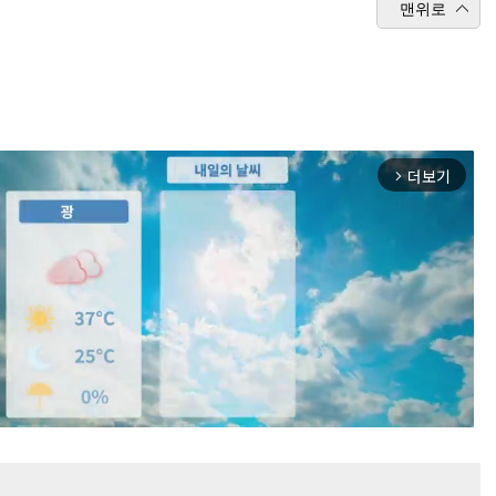
맨위로
더보기
arrow_forward_ios