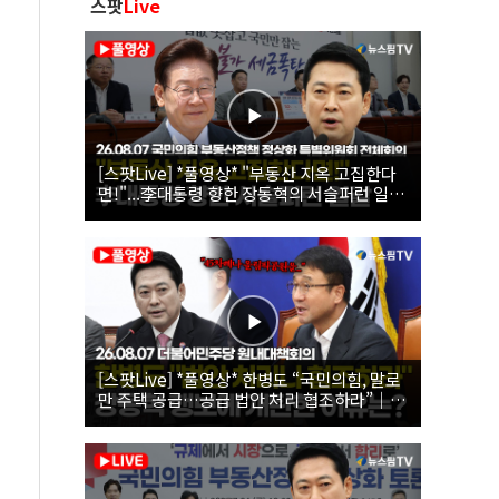
스팟
Live
[스팟Live] *풀영상* "부동산 지옥 고집한다
면!"...李대통령 향한 장동혁의 서슬퍼런 일갈
| 26.08.07 국민의힘 부동산정책 정상화 특별
위원회 전체회의
[스팟Live] *풀영상* 한병도 “국민의힘, 말로
만 주택 공급…공급 법안 처리 협조하라”｜
26.08.07 더불어민주당 원내대책회의