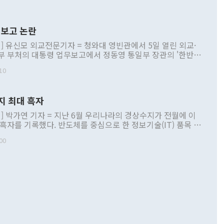
보고 논란
] 유신모 외교전문기자 = 청와대 영빈관에서 5일 열린 외교·
부 부처의 대통령 업무보고에서 정동영 통일부 장관의 '한반도
 구상'과 업무보고 발언이 논란을 빚고 있다. 이날 정 장관의
10
정부 내 조율을 거치지 않은 사안을 정책으로 추진하겠다고 공
는가 하면 사실 관계에 맞지 않은 설명도 있었다. 이재명 대통
로 신중을 기해 달라고 경고했고, 조현 외교부 장관은 '이상
지 최대 흑자
 근거한 비현실적 구상'이라는 비판을 내놨다. 그동안 정 장
책 관련 발언이 물의를 빚은 적은 여러 번 있지만 대통령과 유
] 박가연 기자 = 지난 6월 우리나라의 경상수지가 전월에 이
이 공개적으로 부정적 입장을 표명한 것은 이례적이다. 정 장
 흑자를 기록했다. 반도체를 중심으로 한 정보기술(IT) 품목 수
대북 접근법과 월권을 제어해야 한다는 목소리도 높아지고 있
간 상품수출이 처음으로 1000억달러를 넘어선 영향이다. [자
00
 따르
기자간담회를 하고 있다. [사진=통일부] 2026.07.23 ◆통일
 경상수지는 497억3000만달러 흑자로 집계됐다. 전월(386억
 넘어선 주장 정 장관은 이날 업무보고에서 '한반도 평화공존
)에 이어 두 달 연속 월간 기준 역대 최대 기록을 갈아치웠다.
 설명하면서 이재명 정부 2년차 핵심 과제로 상호 존중·평화
해 상반기 누적 경상수지 흑자는 1910억1000만달러를 기록
·핵 없는 한반도 등 3대 기본 방향을 제시했다. 정 장관은 "대
지 흑자를 견인한 것은 상품수지다. 6월 상품수지는 478억
언어는 멈춰야 한다"면서 주적 용어 대체를 주장했다. 지난 25
 흑자를 기록하며 전월에 이어 역대 최대를 다시 썼다. 국제수
D(완전하고 검증가능하며 되돌릴 수 없는 비핵화) 구도는 이미
수출은 1123억7000만달러로 전년 동월 대비 84.5% 증가하
했다. 또 "현 시점에서 흘러간 선(先)비핵화만 되뇌는 것은
 처음으로 1000억달러를 넘어섰다. 상품수입은 644억8000만
 데 힘이 되지 않는다"고 주장했다. 정 장관은 또 "정전 체제
6% 늘었다. 통관 기준으로는 반도체 수출이 전년 동월 대비