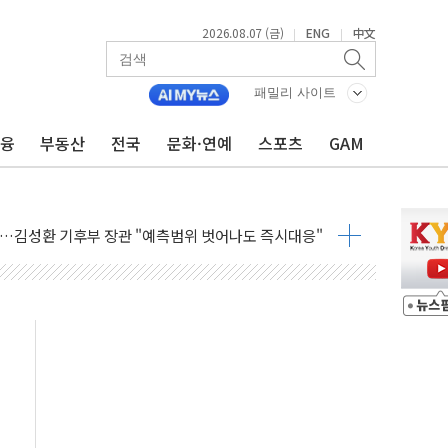
2026.08.07 (금)
ENG
中文
|
|
패밀리 사이트
금융
부동산
전국
문화·연예
스포츠
GAM
감사 무마' 유병호 구속 기소
 하락…내린 종목이 두 배 넘어
위…김성환 기후부 장관 "예측범위 벗어나도 즉시대응"
예측"…건설연, AI 위험기상 기술 개발
·인증제도 개선 수혜 기대"
져…대전서 50대 일용직 추락 사망
고 재개발·재건축 촉진하는 것이 부동산 정상화"
저 이전 감사 무마' 유병호 감사위원 구속 기소
년 AI 팩토리 매출 본격화
개입...4월 말 '56조원' 사상 최대