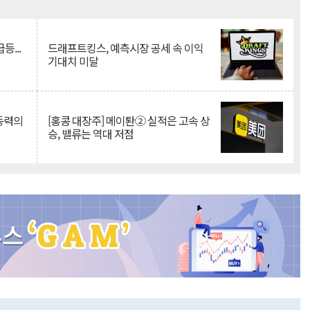
Mute
등...
드래프트킹스, 예측시장 공세 속 이익
기대치 미달
 동력의
[홍콩 대장주] 메이퇀② 실적은 고속 상
승, 밸류는 역대 저점