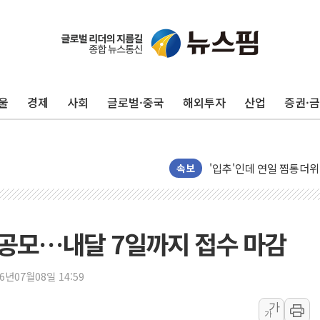
울
경제
사회
글로벌·중국
해외투자
산업
증권·
종합특검, '尹 관저 이전 
코스피·코스닥 오전 동반
'입추'인데 연일 찜통더
속보
"최대 2시간 앞서 침수 
유니슨 "국내생산세액공제
창호 교체하다 난간 무너
보 공모…내달 7일까지 접수 마감
장동혁 "규제와 대출 풀
[속보] 종합특검, '尹 관
26년07월08일 14:59
AI에 승부 건 네이버…내
日, 4~6월 105조원 환시 
가
가