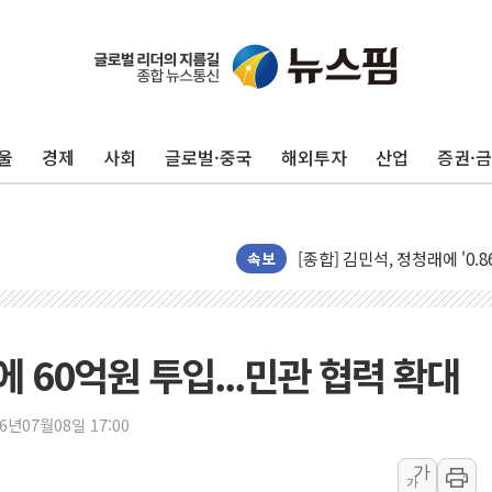
울
경제
사회
글로벌·중국
해외투자
산업
증권·
포항시 재난예산 40억 긴급 
울진·영덕 '호우특보'-포항 '
[종합] 김민석, 정청래에 '0.86
인천 합동연설회 나선 송영길
속보
김민석, 2주차 제주·인천 경선서
인사하는 김민석 당대표 후보
[속보] 민주, 제주·인천 경선 결
60억원 투입...민관 협력 확대
[속보] 민주, 인천 경선 결과 발
[속보] 민주, 제주 경선 결과 발
26년07월08일 17:00
이번주 국내 주요 금융일정(8.1
가
가
美, 이란전 출구전략 만지작