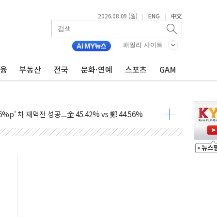
2026.08.09 (일)
ENG
中文
|
|
패밀리 사이트
금융
부동산
전국
문화·연예
스포츠
GAM
투입…고수온 양식장 복구·지원 '총력'
산사태 주의보'...경북도, 호우 피해·통제구간 없어
%p' 차 재역전 성공...金 45.42% vs 鄭 44.56%
·정청래·김민석 당대표 후보
 정청래에 승리...47.75% vs 42.08%
과 발표...김민석 47.75% 정청래 42.08%
표...김민석 45.09% 정청래 43.27% 송영길 11.63%
표...김민석 52.64% 정청래 39.89% 송영길 7.47%
0~8.14)
…공습 한계·탄약 부족 현실화