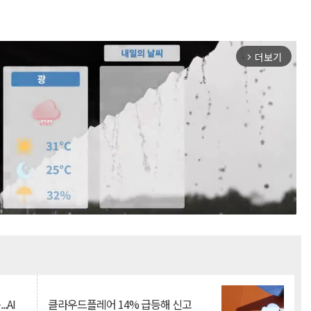
더보기
arrow_forward_ios
Mute
.AI
클라우드플레어 14% 급등해 신고