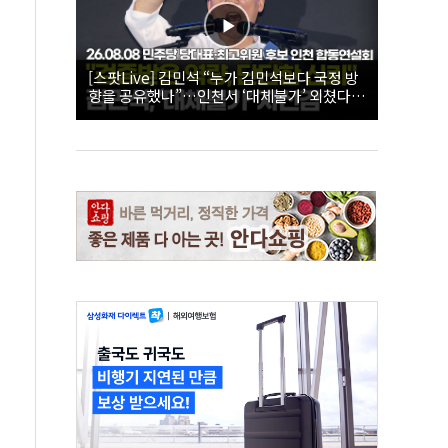
[스팟Live] 김민석 “누가 김민석보다 국정 방
향을 공유했나”…인천서 ‘대체불가’ 외쳤다 |
26.08.08 더불어민주당 당대표·최고위원 후
보 인천 합동연설회