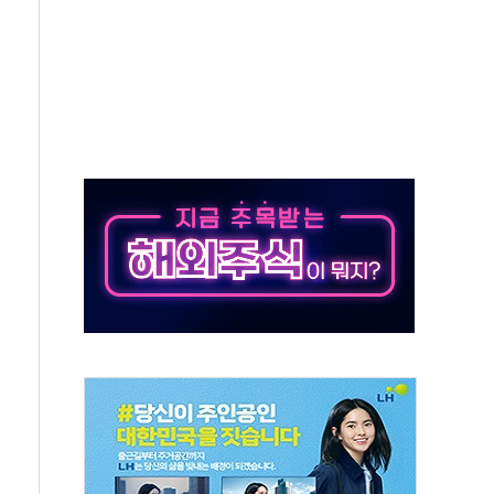
50㎜ 폭우…강원 동해안 강한 비 이어져
 환경미화원 수거차에 치여 사망
동…60대 남성 2명 숨져
보는 일 없게"…'결혼 페널티' 22개 과제 손본다
터보트 전복…1명 사망·1명 실종
의 날 참석..."국제적 시민 연대로 목소리 내야"
 실종 60대 나흘만에 숨진 채 발견
 살해 10대 아들 체포
' 받아친 정청래…제주 연설서 신경전 고조