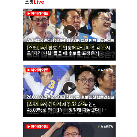
스팟
Live
[스팟Live] 환호 속 입장해 나란히 ‘찰칵’…서
로 ‘저격 연설’ 들을 때 후보들 표정은? |
26.08.08 더불어민주당 당대표·최고위원 후
보 인천 합동연설회
[스팟Live] 김민석 제주 52.64%·인천
45.09%로 연속 1위…정청래 따돌렸다’ |
26.08.08 더불어민주당 당대표·최고위원 후
보 인천 합동연설회