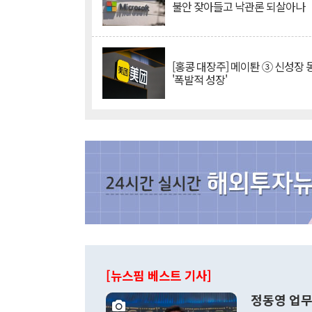
불안 잦아들고 낙관론 되살아나
[홍콩 대장주] 메이퇀 ③ 신성장
'폭발적 성장'
[뉴스핌 베스트 기사]
정동영 업무