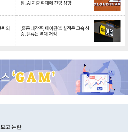
점...AI 지출 확대에 전망 상향
 동력의
[홍콩 대장주] 메이퇀② 실적은 고속 상
승, 밸류는 역대 저점
보고 논란