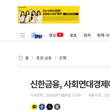
영상
포토
정치
정책·서
홈
증권·금융
은행
신한금융, 사회연대경제에 
기사입력 :
2026년07월08일 17:00
최종수정 :
20