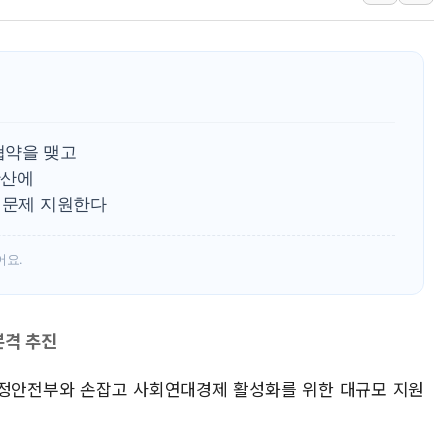
강릉·동해·삼척 시간당 최대 
폐기물 수거하다 참변…60대
서울 중랑구 주택가서 흉기 난
李대통령 "결혼 때문에 손해 
여수 오동도 인근 해상서 모
협약을 맺고
추미애, '위안부' 피해자 기림
확산에
역문제 지원한다
인천 선재도 갯벌서 해루질 중
인천서 말다툼 중 어머니 흉기
어요.
'화합' 꺼낸 김민석에 '뻔뻔
본격 추진
 행정안전부와 손잡고 사회연대경제 활성화를 위한 대규모 지원