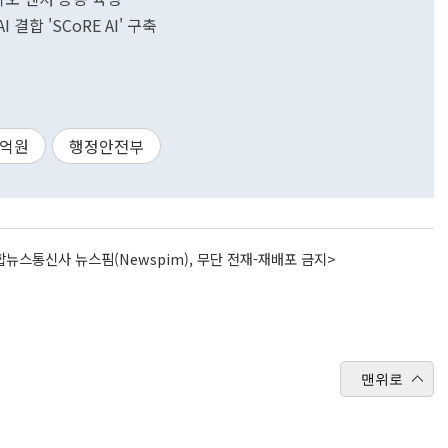
결합 'SCoRE AI' 구축
0억원
행정안전부
뉴스통신사 뉴스핌(Newspim), 무단 전재-재배포 금지>
맨위로