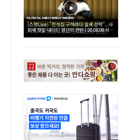
[스팟Live] "전셋집 구하려다 월세 선택"...사
회에 첫발 내디딘 청년의 한탄 | 26.08.06 서울
시 부동산 대토론회