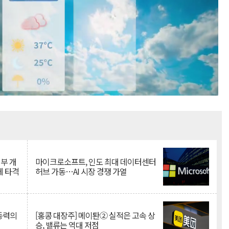
Mute
뇌부 개
마이크로소프트, 인도 최대 데이터센터
에 타격
허브 가동…AI 시장 경쟁 가열
 동력의
[홍콩 대장주] 메이퇀② 실적은 고속 상
승, 밸류는 역대 저점