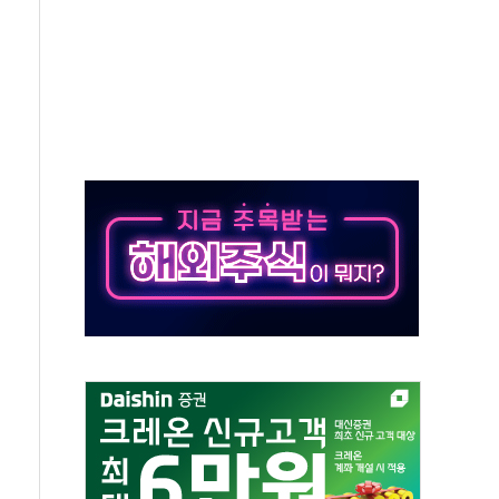
버리지 위험수위…숨은 차입이 더 큰 변수"
대응 1단계 진압 중
야, 경쟁상대 中과 비교해야"
하는 '선봉'의 대민 봉사
미사일 1발 발사… 올해 10번째·42일 만 도발
 새 안보 위기… 반군·마약카르텔이 습득해 전투 활용
어선 구조
무해한 표면 부식 물질"
분만에 진화...외국인 노동자 숨져