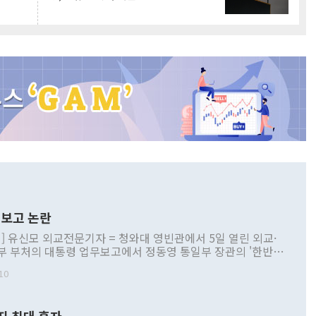
보고 논란
] 유신모 외교전문기자 = 청와대 영빈관에서 5일 열린 외교·
부 부처의 대통령 업무보고에서 정동영 통일부 장관의 '한반도
 구상'과 업무보고 발언이 논란을 빚고 있다. 이날 정 장관의
10
정부 내 조율을 거치지 않은 사안을 정책으로 추진하겠다고 공
는가 하면 사실 관계에 맞지 않은 설명도 있었다. 이재명 대통
로 신중을 기해 달라고 경고했고, 조현 외교부 장관은 '이상