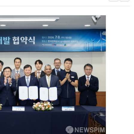
'월가의 황제' 다이먼 "금융시장 레
양주 섬유염색공장서 화재 1명 중상…
김정관 산업부 장관 "주 52시간 손봐
해군 1함대 창설 80주년…지역과 함께
[3보] 북, 원산서 동해로 단거리 탄도
우크라 드론 전술, 중남미 콜롬비아에
동해해경, 독도 해상서 부유물 감긴 
주한미군 "오산기지 누출, 백린 아닌 
구미 폐염산처리업체서 불 2시간30여