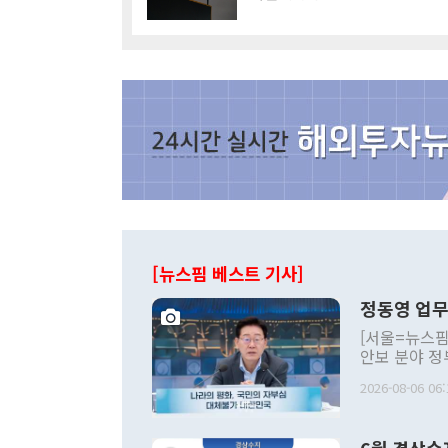
[뉴스핌 베스트 기사]
정동영 업무
[서울=뉴스핌
안보 분야 정
평화공존 발전
2026-08-06 06:
발언 중에는 
언한 것이 있
령은 공개적으