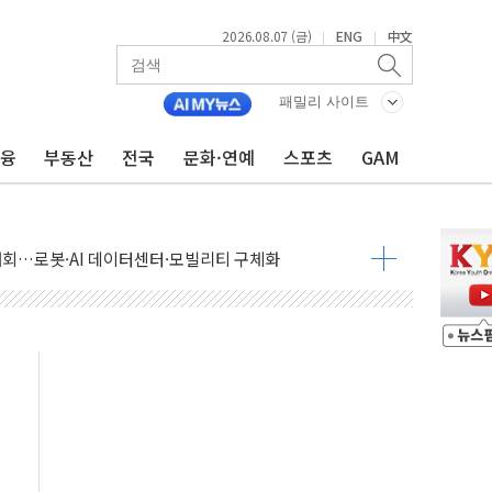
2026.08.07 (금)
ENG
中文
|
|
패밀리 사이트
금융
부동산
전국
문화·연예
스포츠
GAM
 상승… "2분기 기업 순이익 21% 증가" 전망
 나토 회원국 공격 검토… 거짓 깃발 작전"
재회…로봇·AI 데이터센터·모빌리티 구체화
·아이온큐·도어대시↑ VS 샌디스크·피그마·앱러빈↓
 반대…상법·자본시장법 개정 논의"
 차익실현 속 혼조세...웨스턴디지털·샌디스크↓
에 긴급 안보 점검회의
호르무즈 재개방 기대에 강세
조까지, 상승...호실적 보고 기업 상승세 뚜렷
인 '사파리' 공격… 시민들 공포감 극대화 전략
' 임시 주총 기대감에 홀로 상한가…마진 잔액은 사상 최고