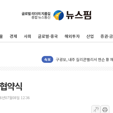
울
경제
사회
글로벌·중국
해외투자
산업
증권·
유럽증시, 견조한 실적 소화하며 대부분
리투아니아 국방 "러, 우크라 드론으로
구광모, 내주 실리콘밸리서 젠슨 황 
뉴욕증시 개장 전 특징주...모더나
속보
김정관 장관 "영업이익 N% 성과급
뉴욕증시 프리뷰, 미 주가선물 AI주
청와대, 북한 단거리 탄도미사일 발사
 협약식
금값 7주 만에 최고…美 고용 둔화·
[인도증시] 중동 긴장 완화에 실적 호
26년07월08일 12:36
러, 1인칭시점 드론으로 우크라 민간
가
가
[베트남 증시] 지수 하락 속 'DGC