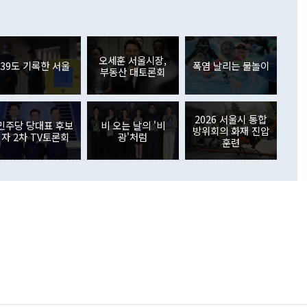
 어떤 희망이라 하더라도 그건 아직 조율되지 않은 방법"이
6000만달러 흑자를 나타냈다. 금융계정 순자산은 6월 중 467
들께서 디스카운트해 주시면 좋겠다"고 선을 그었다. 정 장관
러 증가해 월간 기준 역대 최대 증가 폭을 기록했다. 종전 최대
아 블라디보스토크에서 열리는 '동방경제포럼(EEF)'을 언급하
월(369억9000만달러)을 넘어선 것이다. 직접투자에서는 내국
원에서 (참석을) 검토하고 있다"고 발언한 데 대해서도 조 장관
가 80억1000만달러, 외국인의 국내투자가 46억3000만달러
외교부의 몫"이라며 "아직 거기까지 진도가 나가지 않았다"고
오세훈 서울시장,
. 증권투자에서는 외국인의 국내 주식 매도세가 이어졌다. 외
39도 기록한 서울
폭염 날리는 물놀이
부동산 대토론회
장관이 이날 소개한 대북 구상과 설명은 정부 내 조율을 거치지
주식 투자는 차익실현 매도 등의 영향으로 316억1000만달러
서 문제가 있다. 특히 주적 표현 대체와 국호 사용, 9·19 군
(-310억5000만달러)에 이어 역대 최대 순매도 기록을 다시
 4자회담 추진 등은 통일부 장관이 결정할 사안이 아니어서 월
국인의 국내 채권투자는 세계국채지수(WGBI) 자금 유입에도
이 나오고 있다. 이 대통령은 정 장관의 업무보고를 듣고 난
도래 영향으로 증가 폭이 줄어든 52억9000만달러를 기록했
2026 서울시 통합
무보고에 발표했다고 승인난 건 아니다"라고 재차 확인했다. 정
민주당 당대표 후보
비 오는 날의 '비
 해외 증권투자는 주식을 중심으로 35억6000만달러 증가했
방위회의 화재 진압
자 2차 TV토론회
광'처럼
통은 "정 장관의 발언 내용은 대부분 국가안전보장회의(NSC)
newspim.com
훈련
된 사안이 아닌 정 장관의 개인적 생각에 가깝다"며 "안보 관
이 정부의 공식 정책이 아닌 사안을 추진하겠다고 업무보고를
 면전에서 '국군통수권자가 나서야 한다'고 주장한 것은 심각
 5일 청와대 영빈관에서 열린 통일
 외교 안보 부처 업무보고에서 발언하고 있다. [사진=청와대]
장이 현 시점에서 이미 참고가 될 수 없는 과거의 경험 또는 사
식에 기반하고 있다는 것이다. 정 장관이 주장하는 구상은 급
 있는 북한의 전략과 한반도 및 국제 정세를 전혀 반영하지
 비판이 제기되고 있다. 정 장관이 "흘러간 선(先)비핵화만
현실을 바꾸지 못한다"고 언급한 것은 지금까지의 대북 접근
 있다. 북핵 위기 발발 이후 지금까지 모든 핵 협상에서 한국