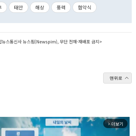
부
태안
해상
풍력
협약식
뉴스통신사 뉴스핌(Newspim), 무단 전재-재배포 금지>
맨위로
더보기
arrow_forward_ios