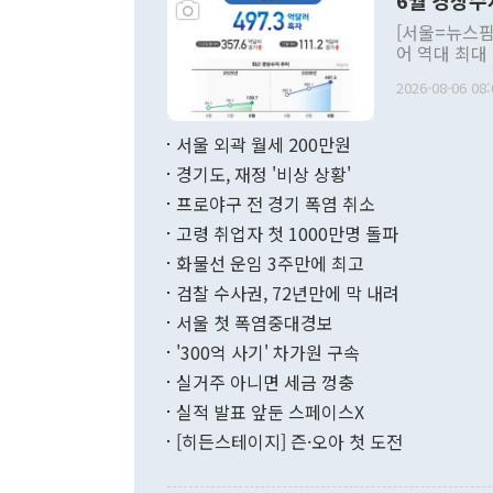
6월 경상수
주의적 희망에
관의 대북 정
[서울=뉴스핌
관 부처 장관
어 역대 최대
관의 무리한 
출 호조로 월
다. [정동영 통일부 장관이 지난달 23일 오후 서울 종로구 정부서울청사에
2026-08-06 08:
료=한국은행] 한국은행이 6일 발표한 '2026년 6월 국제수지(잠정)'에
서 취임 1주년 
면 지난 6월
부 장관 권한
1000만달러
서울 외곽 월세 200만원
발전 구상'을
이에 따라 올
적 갈등 해결
경기도, 재정 '비상 상황'
했다. 경상수
결과 혐오의 
9000만달러
프로야구 전 경기 폭염 취소
년간의 CVI
지 기준 상품
고령 취업자 첫 1000만명 돌파
무너졌다고도 
며 월간 기준
현실을 바꾸는
달러로 38.
화물선 운임 3주만에 최고
를 평화 체제
196.9% 급
검찰 수사권, 72년만에 막 내려
함께 4자 대
수출은 160
지만 이 대통
서울 첫 폭염중대경보
(18.6%) 
화공존 정책이
했다. 통관 기
'300억 사기' 차가원 구속
다"고 지적했
(16.4%)
투리가 잡혀 
실거주 아니면 세금 껑충
월(-10억9
쁜 상황이 초
증가와 유류할
실적 발표 앞둔 스페이스X
9·19 군사
기록했지만 
[히든스테이지] 즌·오아 첫 도전
"우리의 선의
로 전환됐다.
으로 약간의 의문
를 기록해 전
관은 업무보고
는 배당수입