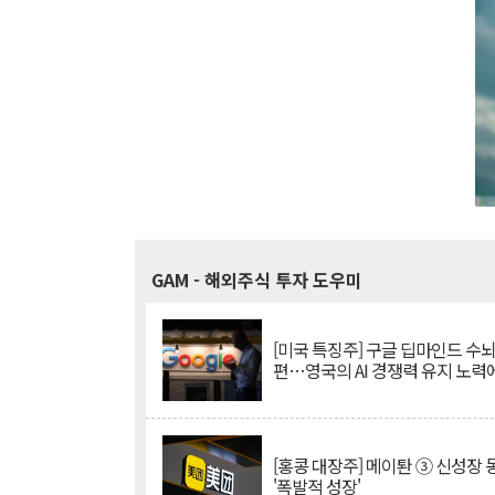
GAM
- 해외주식 투자 도우미
[미국 특징주] 구글 딥마인드 수
편…영국의 AI 경쟁력 유지 노력
[홍콩 대장주] 메이퇀 ③ 신성장
'폭발적 성장'