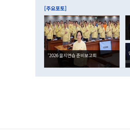
주의에 근거한
줄면서 25억
[주요포토]
라며 "여러분
억1000만달
이 9월 러시
였던 올해 3
며 "정부 차
인의 해외투자
은 "그것은 
각각 증가했다
잘랐다. 정 
국인의 국내 
않았다는 점에
감소하며 전월
사합의 복원,
경신했다. 외
권이라는 지적
분기 말 만기
뒤 "여기 업
다. 내국인의
'2026 을지연습 준비보고회
부의 한 소식
다. eoyn2@
를 거쳐 결정
련 부처 장관
하고 대통령의
한 문제"라고 지적했다. 이재명 대통령이
외교 국방 등
2026.08.05 ◆시대착오적 접근, 대북 인식 오류 더욱 문제인 것은 정 장관
의 이같은 주
실과 다른 인
격히 변화하고
못하고 있다는
되뇌는 것은 
법을 호도하고