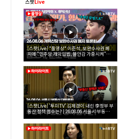
스팟
Live
[스팟Live] *풀영상* 이준석, 보완수사권 폐
지에 "민주당 개악입법, 불안감 가중시켜"｜
26.08.06 개혁신당 보완수사권 폐지 토론회
[스팟Live] '투미TV' 김제경이 내린 李정부 부
동산 정책 점수는? | 26.08.06 서울시 부동산
대토론회