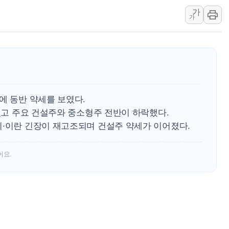
가
지역 일자리·생활인구 늘린 
가
SK하이닉스, 생산·사무직
주말 대전 아파트서 화재·
한경협, 100개 스타트업
대법, 신서천화력 건설현장
청주서 후진 차량 노려 고의
에 동반 약세를 보였다.
연일 뜨거운 폭염, 옛 사
어졌고 주요 건설주와 중소형주 전반이 하락했다.
2027년부터 개편되는 공
미·이란 긴장이 재고조되며 건설주 약세가 이어졌다.
2027 국가직 · 지방직 9
어요.
세