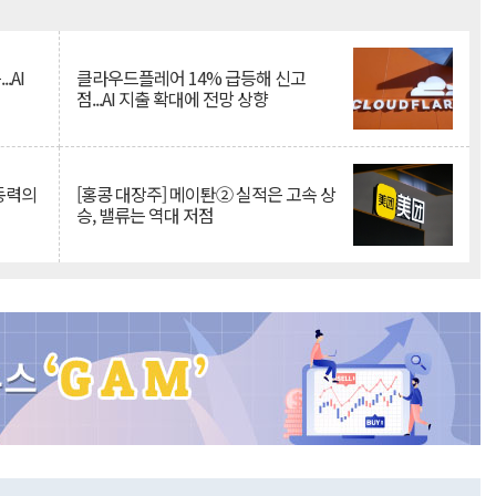
Mute
.AI
클라우드플레어 14% 급등해 신고
점...AI 지출 확대에 전망 상향
 동력의
[홍콩 대장주] 메이퇀② 실적은 고속 상
승, 밸류는 역대 저점