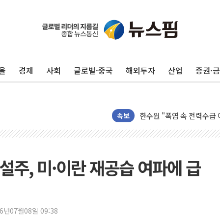
울
경제
사회
글로벌·중국
해외투자
산업
증권·
[인사] 국무조정실·국무
롯데백화점, 앰배서더 2기
한수원 "폭염 속 전력수급
박형수 의원 '선관위 견제·감
속보
장동혁, 李 대통령에 "결혼
정부, 독도 조사활동 日 항
김성회, 국민의힘에 "청년
건설주, 미·이란 재공습 여파에 급
서울 38도 폭염에 온열질환
[부고] 이승영(한림제약 이
전남광주 남구 한 아파트 
26년07월08일 09:38
'상품권 사면 대출 가능'