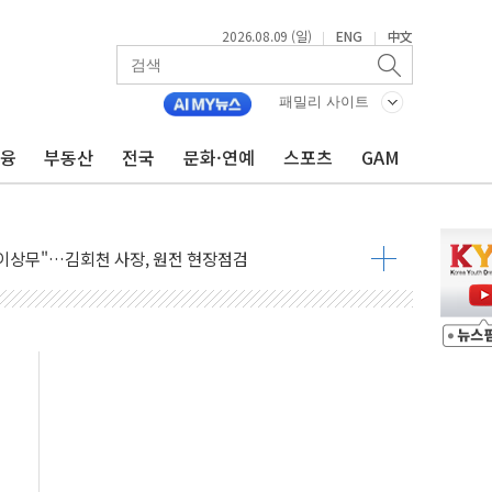
2026.08.09 (일)
ENG
中文
|
|
패밀리 사이트
금융
부동산
전국
문화·연예
스포츠
GAM
총리비서실
 모집…지역 크리에이터 확대
 이상무"…김회천 사장, 원전 현장점검
독 강화' 2개 법 대표 발의
 페널티 만든 건 이 정권…신생아 특례 대출까지 줄여"
의에 "수용할 수 없다" 반박
 결혼까지 정쟁 소재 삼아…청년 삶 가로막는 걸림돌"
 사망자 2명…올해 하루 환자 최다
사)씨 모친상
난간 붕괴…인명피해 없어
 신종 보이스피싱 기승…금감원 소비자경보