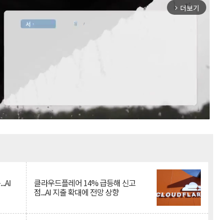
더보기
arrow_forward_ios
Mute
.AI
클라우드플레어 14% 급등해 신고
점...AI 지출 확대에 전망 상향