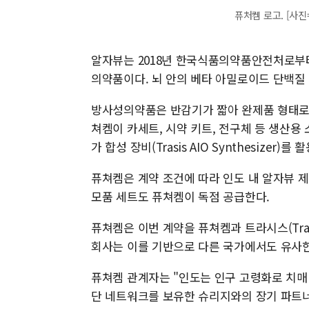
퓨처켐 로고. [사진
알자뷰는 2018년 한국식품의약품안전처로부터
의약품이다. 뇌 안의 베타 아밀로이드 단백질
방사성의약품은 반감기가 짧아 완제품 형태로 
쳐켐이 카세트, 시약 키트, 전구체 등 생산용
가 합성 장비(Trasis AIO Synthesiz
퓨쳐켐은 계약 조건에 따라 인도 내 알자뷰 제품 
모품 세트도 퓨쳐켐이 독점 공급한다.
퓨쳐켐은 이번 계약을 퓨쳐켐과 트라시스(Tra
회사는 이를 기반으로 다른 국가에서도 유사한
퓨쳐켐 관계자는 "인도는 인구 고령화로 치매
단 네트워크를 보유한 슈리지와의 장기 파트너