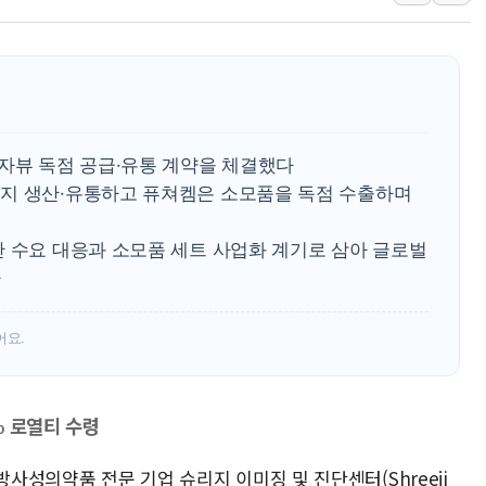
서울 중랑구 주택가서 흉기 난
李대통령 "결혼 때문에 손해 
여수 오동도 인근 해상서 모
추미애, '위안부' 피해자 기림
인천 선재도 갯벌서 해루질 중
알자뷰 독점 공급·유통 계약을 체결했다
인천서 말다툼 중 어머니 흉기
지 생산·유통하고 퓨쳐켐은 소모품을 독점 수출하며
'화합' 꺼낸 김민석에 '뻔뻔
단 수요 대응과 소모품 세트 사업화 계기로 삼아 글로벌
다
어요.
% 로열티 수령
방사성의약품 전문 기업 슈리지 이미징 및 진단센터(Shreeji