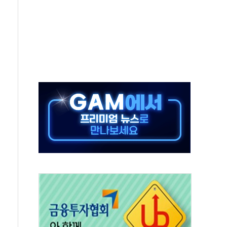
동…60대 남성 2명 숨져
보는 일 없게"…'결혼 페널티' 22개 과제 손본다
터보트 전복…1명 사망·1명 실종
의 날 참석..."국제적 시민 연대로 목소리 내야"
 실종 60대 나흘만에 숨진 채 발견
 살해 10대 아들 체포
' 받아친 정청래…제주 연설서 신경전 고조