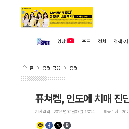
영상
포토
정치
정책·서
홈
증권·금융
증권
퓨쳐켐, 인도에 치매 진
기사입력 :
2026년07월07일 13:24
최종수정 :
20