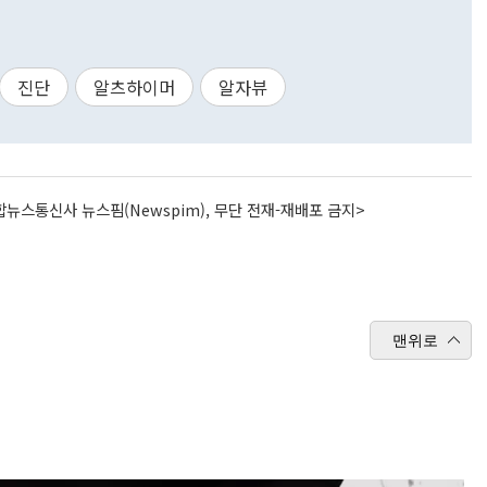
진단
알츠하이머
알자뷰
뉴스통신사 뉴스핌(Newspim), 무단 전재-재배포 금지>
맨위로