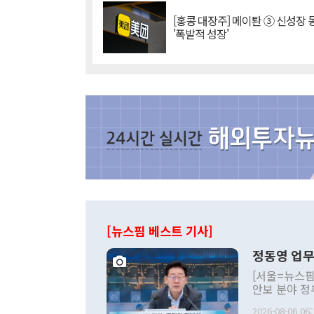
[홍콩 대장주] 메이퇀 ③ 신성장
'폭발적 성장'
[뉴스핌 베스트 기사]
정동영 업무
[서울=뉴스핌
안보 분야 정
평화공존 발전
2026-08-06 06: