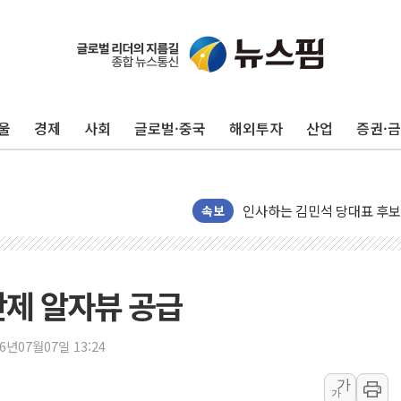
포항시 재난예산 40억 긴급 
울진·영덕 '호우특보'-포항 '
울
경제
사회
글로벌·중국
해외투자
산업
증권·
[종합] 김민석, 정청래에 '0.86
인천 합동연설회 나선 송영길
김민석, 2주차 제주·인천 경선서
인사하는 김민석 당대표 후보
속보
[속보] 민주, 제주·인천 경선 결
[속보] 민주, 인천 경선 결과 발
[속보] 민주, 제주 경선 결과 발
단제 알자뷰 공급
이번주 국내 주요 금융일정(8.1
美, 이란전 출구전략 만지작
26년07월07일 13:24
강릉·동해·삼척 시간당 최대 
가
가
폐기물 수거하다 참변…60대