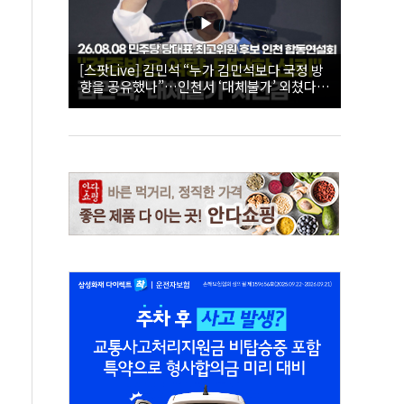
[스팟Live] 김민석 “누가 김민석보다 국정 방
향을 공유했나”…인천서 ‘대체불가’ 외쳤다 |
26.08.08 더불어민주당 당대표·최고위원 후
보 인천 합동연설회