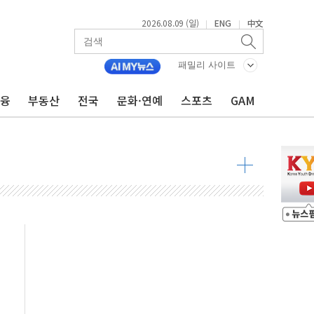
2026.08.09 (일)
ENG
中文
|
|
투입…고수온 양식장 복구·지원 '총력'
패밀리 사이트
산사태 주의보'...경북도, 호우 피해·통제구간 없어
금융
부동산
전국
문화·연예
스포츠
GAM
%p' 차 재역전 성공...金 45.42% vs 鄭 44.56%
·정청래·김민석 당대표 후보
 정청래에 승리...47.75% vs 42.08%
과 발표...김민석 47.75% 정청래 42.08%
표...김민석 45.09% 정청래 43.27% 송영길 11.63%
표...김민석 52.64% 정청래 39.89% 송영길 7.47%
0~8.14)
…공습 한계·탄약 부족 현실화
50㎜ 폭우…강원 동해안 강한 비 이어져
 환경미화원 수거차에 치여 사망