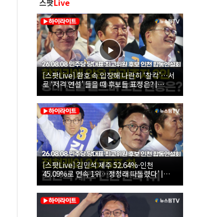
스팟
Live
[스팟Live] 환호 속 입장해 나란히 ‘찰칵’…서
로 ‘저격 연설’ 들을 때 후보들 표정은? |
26.08.08 더불어민주당 당대표·최고위원 후
보 인천 합동연설회
[스팟Live] 김민석 제주 52.64%·인천
45.09%로 연속 1위…정청래 따돌렸다’ |
26.08.08 더불어민주당 당대표·최고위원 후
보 인천 합동연설회