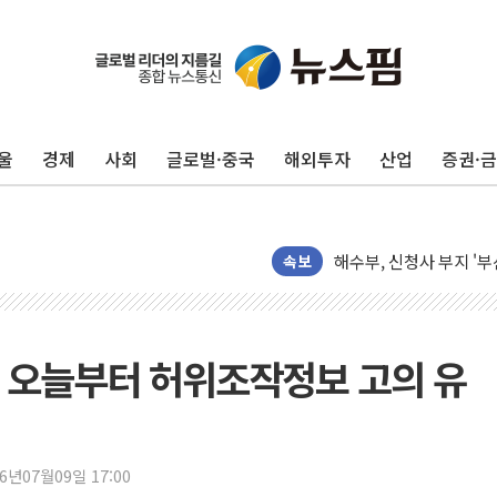
이문아이파크자이 보류지 
샌디스크 매출 전망 기대 
DL이앤씨, AI로 건설
울
경제
사회
글로벌·중국
해외투자
산업
증권·
원희룡, 종합특검 2차 
스타벅스, 장애인 치료비
해수부, 신청사 부지 '
디엑스앤브이엑스, 남미
속보
밸류업 공시 747곳 돌파
TBH글로벌, 신규 브랜
피알지에스앤텍, '스케일
7법' 오늘부터 허위조작정보 고의 유
토스증권, 누적 가입자 수
바이오포트, 필리핀 S&
파인테크닉스, '넥센타이
26년07월09일 17:00
신한투자증권, 고객 투자