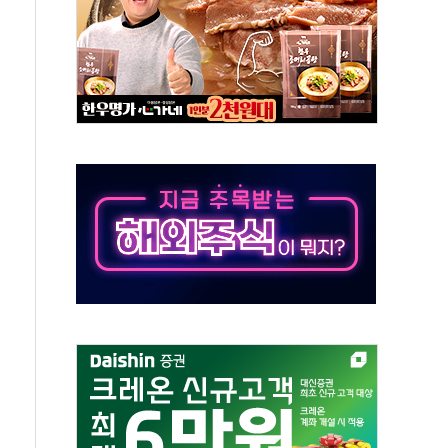
체인 특성화 대학 지원사업 수행기업 선정
크레온 신규 고객 대상 이벤트 실시
종목 레버리지 ETF' 관련 피고발
 롯데백화점 '복합 랜드마크'로 재조성
 대상 채용설명회 'KIS Chat in Seoul' 개최
ICK] 연말 달러당 149엔 전망 外