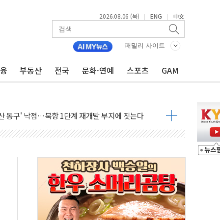
2026.08.06 (목)
ENG
中文
|
|
14가구 나왔다…'국평' 17억원대
못미쳐... 시간외 거래에서 8% 하락
패밀리 사이트
현장 위험 예측…안전관리 체계 전면 개편
금융
부동산
전국
문화·연예
스포츠
GAM
출석…"특검 위법에 단호히 대처할 것"
 1억 기부
부산 동구' 낙점…북항 1단계 재개발 부지에 짓는다
 공공기관과 KRNA 계약
…상장사 시총 84.6% 참여
드 '타임아웃' 런던 품평회 개최
업 팁스 정책 지정형' 과제 선정
 1000만 명 돌파
R 멤버십쇼핑에 K-뷰티 공급
어 창녕공장 LED 조명 에너지 효율화 사업' 공급계약
비용 절감 정책 확대