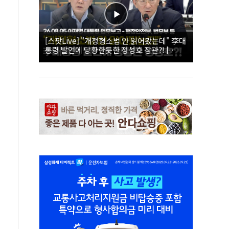
[스팟Live] "개정형소법 안 읽어봤는데" 李대
통령 발언에 당황한듯한 정성호 장관?! |
26.08.05 이재명 대통령 업무보고 - 행정안전
부, 법무부 등