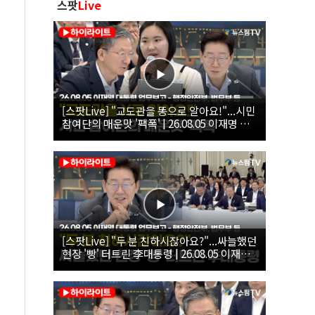
스팟
Live
[스팟Live] "교도관을 똥으로 알아요!"...시민
참여단의 매운맛 '팩폭' | 26.08.05 이재명 대
통령 업무보고 - 행정안전부, 법무부, 국무조
정실, 법제처, 인사혁신처
[스팟Live] "두 분 친하시잖아요?"...싸늘했던
현장 '빵' 터트린 李대통령 | 26.08.05 이재명
대통령 업무보고 - 행정안전부, 법무부 등