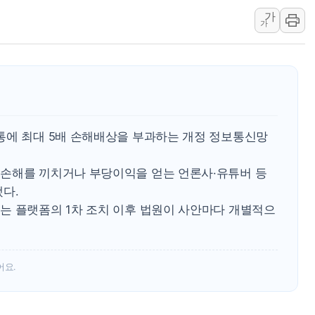
가
라온시큐어, 정부 블록
가
대신증권, 네이버웹툰과 
이억원 금융위원장 '단일
이지스자산운용, 옛 분당
한국투자증권, 해외대 재학생
[뉴스핌 이 시각 글로벌 P
통에 최대 5배 손해배상을 부과하는 개정 정보통신망
손해를 끼치거나 부당이익을 얻는 언론사·유튜버 등
다.
는 플랫폼의 1차 조치 이후 법원이 사안마다 개별적으
어요.