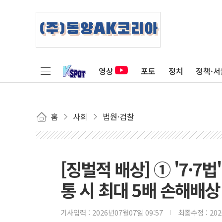
영상
포토
정치
정책·서
홈
사회
법원·검찰
[징벌적 배상] ① '7·
통 시 최대 5배 손해배상
기사입력 :
2026년07월07일 09:57
최종수정 :
20