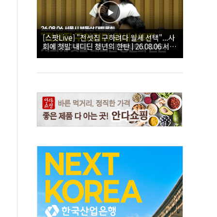
[스팟Live] "전셋집 구하려다 월세 선택"...사
회에 첫발 내디딘 청년의 한탄 | 26.08.06 서울
시 부동산 대토론회