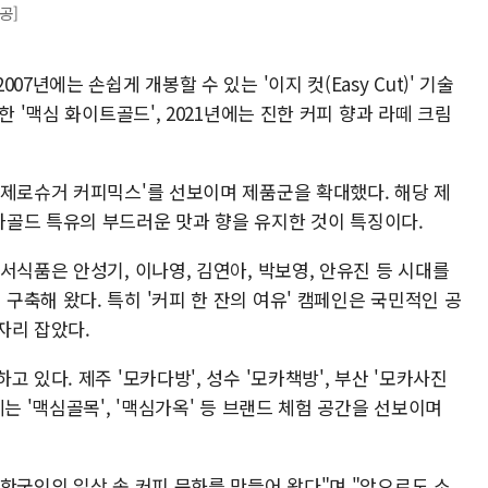
공]
7년에는 손쉽게 개봉할 수 있는 '이지 컷(Easy Cut)' 기술
한 '맥심 화이트골드', 2021년에는 진한 커피 향과 라떼 크림
 제로슈거 커피믹스'를 선보이며 제품군을 확대했다. 해당 제
골드 특유의 부드러운 맛과 향을 유지한 것이 특징이다.
서식품은 안성기, 이나영, 김연아, 박보영, 안유진 등 시대를
축해 왔다. 특히 '커피 한 잔의 여유' 캠페인은 국민적인 공
자리 잡았다.
 있다. 제주 '모카다방', 성수 '모카책방', 부산 '모카사진
는 '맥심골목', '맥심가옥' 등 브랜드 체험 공간을 선보이며
한국인의 일상 속 커피 문화를 만들어 왔다"며 "앞으로도 소