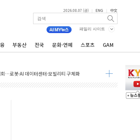
2026.08.07 (금)
ENG
中文
|
|
패밀리 사이트
금융
부동산
전국
문화·연예
스포츠
GAM
 상승… "2분기 기업 순이익 21% 증가" 전망
 나토 회원국 공격 검토… 거짓 깃발 작전"
재회…로봇·AI 데이터센터·모빌리티 구체화
·아이온큐·도어대시↑ VS 샌디스크·피그마·앱러빈↓
 반대…상법·자본시장법 개정 논의"
 차익실현 속 혼조세...웨스턴디지털·샌디스크↓
에 긴급 안보 점검회의
호르무즈 재개방 기대에 강세
조까지, 상승...호실적 보고 기업 상승세 뚜렷
인 '사파리' 공격… 시민들 공포감 극대화 전략