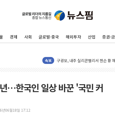
울
경제
사회
글로벌·중국
해외투자
산업
증권·
유럽증시, 견조한 실적 소화하며 대부분
리투아니아 국방 "러, 우크라 드론으로
구광모, 내주 실리콘밸리서 젠슨 황 
속보
뉴욕증시 개장 전 특징주...모더나
김정관 장관 "영업이익 N% 성과급
뉴욕증시 프리뷰, 미 주가선물 AI주
년…한국인 일상 바꾼 '국민 커
청와대, 북한 단거리 탄도미사일 발사
금값 7주 만에 최고…美 고용 둔화·
[인도증시] 중동 긴장 완화에 실적 호
26년06월18일 17:12
러, 1인칭시점 드론으로 우크라 민간