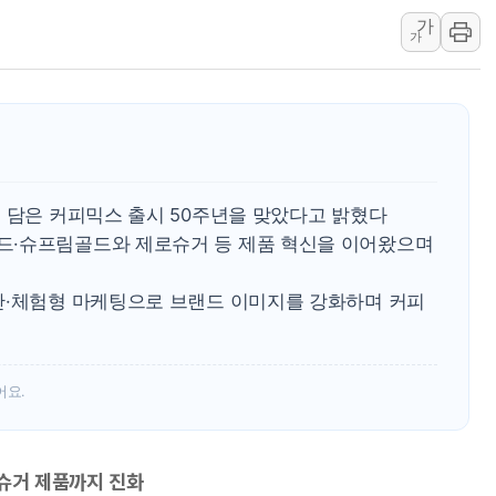
가
[베트남 증시] 지수 하락 속 'DGC
가
'월가의 황제' 다이먼 "금융시장 레
양주 섬유염색공장서 화재 1명 중상…
김정관 산업부 장관 "주 52시간 손봐
해군 1함대 창설 80주년…지역과 함께
[3보] 북, 원산서 동해로 단거리 탄도
 담은 커피믹스 출시 50주년을 맞았다고 밝혔다
우크라 드론 전술, 중남미 콜롬비아에
드·슈프림골드와 제로슈거 등 제품 혁신을 이어왔으며
동해해경, 독도 해상서 부유물 감긴 
주한미군 "오산기지 누출, 백린 아닌 
간·체험형 마케팅으로 브랜드 이미지를 강화하며 커피
구미 폐염산처리업체서 불 2시간30여
어요.
로슈거 제품까지 진화