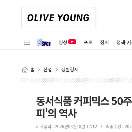
영상
포토
정치
정책·서
홈
산업
생활경제
동서식품 커피믹스 50주
피'의 역사
기사입력 :
2026년06월18일 17:12
최종수정 :
20