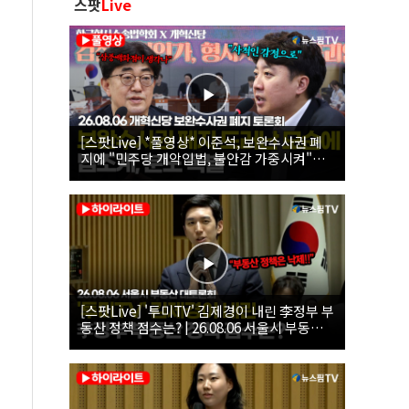
스팟
Live
[스팟Live] *풀영상* 이준석, 보완수사권 폐
지에 "민주당 개악입법, 불안감 가중시켜"｜
26.08.06 개혁신당 보완수사권 폐지 토론회
[스팟Live] '투미TV' 김제경이 내린 李정부 부
동산 정책 점수는? | 26.08.06 서울시 부동산
대토론회