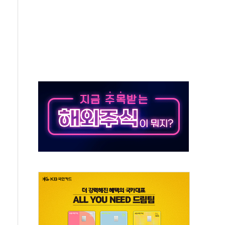
' 임시 주총 기대감에 홀로 상한가…마진 잔액은 사상 최고
버리지 위험수위…숨은 차입이 더 큰 변수"
대응 1단계 진압 중
야, 경쟁상대 中과 비교해야"
하는 '선봉'의 대민 봉사
미사일 1발 발사… 올해 10번째·42일 만 도발
 새 안보 위기… 반군·마약카르텔이 습득해 전투 활용
어선 구조
무해한 표면 부식 물질"
분만에 진화...외국인 노동자 숨져