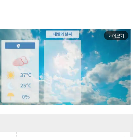
더보기
arrow_forward_ios
Mute