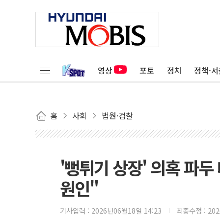
영상
포토
정치
정책·서
홈
사회
법원·검찰
'뻥튀기 상장' 의혹 파두 
원인"
기사입력 :
2026년06월18일 14:23
최종수정 :
20