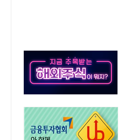
 사이드카·널뛰기에 개미들 '패닉'
 반도체 EPC 추가 수주
 자사주 취득
8.5% 증가... 해외 자회사가 이끈 '더블 성장'
야청' 파장…친명계 "처절한 역사를 말장난으로" 비판
주택자 과도한 세금 부당"…소득세법 개정안 발의 예고
부위원장에 김태유·국립외교원장에 김흥규
자 웹리포트 만든다…AI 금융데이터 분석 과정 개설