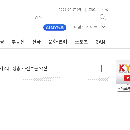
2026.08.07 (금)
ENG
中文
|
|
패밀리 사이트
아 어르신 우유 지원 점검
금융
부동산
전국
문화·연예
스포츠
GAM
브리 셰프 모델 발탁
점화 조짐…한미 지배구조 다시 요동
익 4배 '껑충'…전부문 약진
 강자' 다이소·시코르…뷰티 유통 지각변동 본격화
두산퓨얼셀, SOFC에 사활
혜택 축소에 반발…"정책 신뢰 뒤집어"
표 전면에...임원·조직 대대적 개편 예고
페이스와 '누리호 5기분 엔진 구성품' 수주
당분간 1400원 초반대 등락"
 확보' 신용해 前교정본부장 불구속 기소
원, 테네시주 경선서 낙선