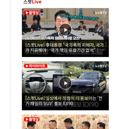
스팟
Live
[스팟Live] 李대통령 "국가폭력 피해자, 국가
가 치유해야…국가 책임 유효기간 없어"｜
26.08.07 국가폭력 피해자 위로 오찬
[스팟Live] 일상에서 장점이 더 돋보이는 '전
기 패밀리 SUV' 볼보 EX90