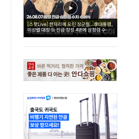
[스팟Live] 한자리에 모인 장군들...李대통령,
이상렬 대장 등 진급 장성 4명에 삼정검 수치
직접 수여｜26.08.07 장성 진급·삼정검 수치
수여식