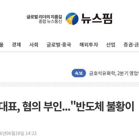
우유자조금, 노인복지관 찾
울
경제
사회
글로벌·중국
해외투자
산업
증권·
더본코리아 롤링파스타, 파
4자 연합 균열에 분쟁 재
금호석유화학, 2분기 영업
CJ올리브영 흔드는 '신흥
속보
"PAFC만으론 어렵다"…
임대사업자, 등록임대 세제
대우건설, 50대 이강석 대
대표, 혐의 부인..."반도체 불황이
비츠로넥스텍, 한화에어로스
1410원대 내려간 환율, "
종합특검, '계엄 수용공간
26년06월18일 14:23
친트럼프 오글스 미 하원의