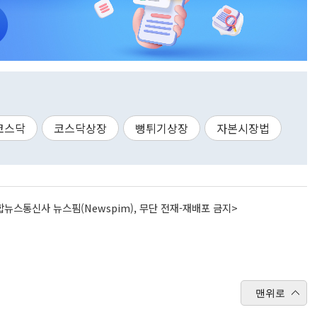
코스닥
코스닥상장
뻥튀기상장
자본시장법
뉴스통신사 뉴스핌(Newspim), 무단 전재-재배포 금지>
맨위로