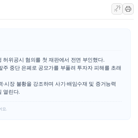
가
"주식이야 코인이야"…연속
가
에쓰씨엔지니어링, 큐니티와
애드포러스, 30억원 규모
롯데웰푸드, 2분기 영업익 8
이성윤 '호남 민심은 주석
나경원 의원 "장기보유 1
정 허위공시 혐의를 첫 재판에서 전면 부인했다.
李대통령, 규제합리화위 
 발주 중단 은폐로 공모가를 부풀려 투자자 피해를 초래
금투협, ChatGPT로 투
술력·시장 불황을 강조하며 사기·배임수재 및 증거능력
일 열린다.
어요.