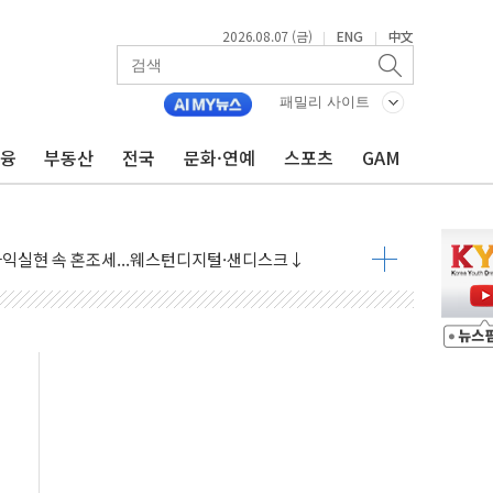
2026.08.07 (금)
ENG
中文
|
|
 상승… "2분기 기업 순이익 21% 증가" 전망
 나토 회원국 공격 검토… 거짓 깃발 작전"
패밀리 사이트
재회…로봇·AI 데이터센터·모빌리티 구체화
금융
부동산
전국
문화·연예
스포츠
GAM
·아이온큐·도어대시↑ VS 샌디스크·피그마·앱러빈↓
 반대…상법·자본시장법 개정 논의"
 차익실현 속 혼조세...웨스턴디지털·샌디스크↓
에 긴급 안보 점검회의
호르무즈 재개방 기대에 강세
조까지, 상승...호실적 보고 기업 상승세 뚜렷
인 '사파리' 공격… 시민들 공포감 극대화 전략
' 임시 주총 기대감에 홀로 상한가…마진 잔액은 사상 최고
버리지 위험수위…숨은 차입이 더 큰 변수"
대응 1단계 진압 중