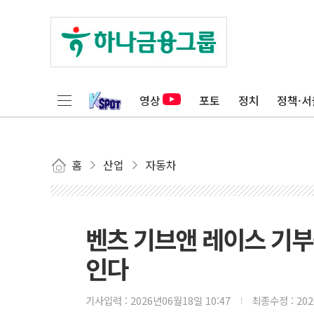
영상
포토
정치
정책·서
홈
산업
자동차
벤츠 기브앤 레이스 기부
인다
기사입력 :
2026년06월18일 10:47
최종수정 :
20