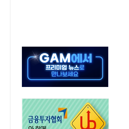
야, 경쟁상대 中과 비교해야"
하는 '선봉'의 대민 봉사
미사일 1발 발사… 올해 10번째·42일 만 도발
 새 안보 위기… 반군·마약카르텔이 습득해 전투 활용
어선 구조
무해한 표면 부식 물질"
분만에 진화...외국인 노동자 숨져