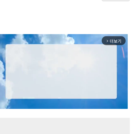
더보기
arrow_forward_ios
Mute