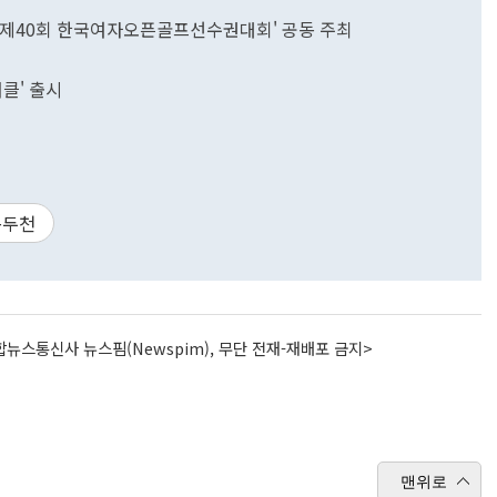
'제40회 한국여자오픈골프선수권대회' 공동 주최
인
클' 출시
동두천
뉴스통신사 뉴스핌(Newspim), 무단 전재-재배포 금지>
맨위로