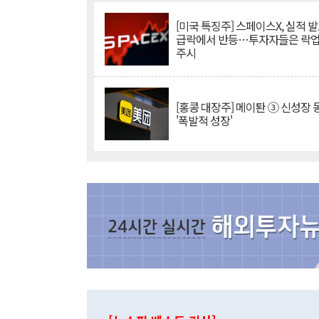
[미국 특징주] 스페이스X, 실적 발
급락에서 반등…투자자들은 락업
주시
[홍콩 대장주] 메이퇀 ③ 신성장
'폭발적 성장'