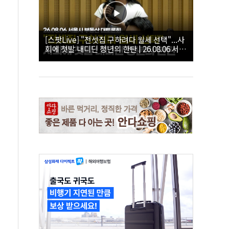
[스팟Live] "전셋집 구하려다 월세 선택"...사
회에 첫발 내디딘 청년의 한탄 | 26.08.06 서울
시 부동산 대토론회