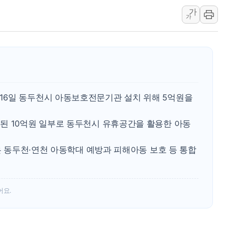
김정관 산업부 장관 "주 52시간 손봐
가
해군 1함대 창설 80주년…지역과 함께
가
[3보] 북, 원산서 동해로 단거리 탄도
우크라 드론 전술, 중남미 콜롬비아에
동해해경, 독도 해상서 부유물 감긴 
주한미군 "오산기지 누출, 백린 아닌 
구미 폐염산처리업체서 불 2시간30여
16일 동두천시 아동보호전문기관 설치 위해 5억원을
된 10억원 일부로 동두천시 유휴공간을 활용한 아동
관은 동두천·연천 아동학대 예방과 피해아동 보호 등 통합
어요.