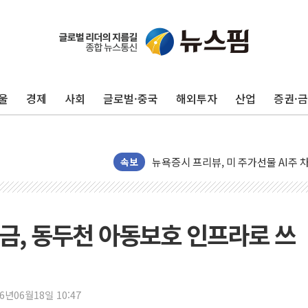
유럽증시, 견조한 실적 소화하며 대부분
리투아니아 국방 "러, 우크라 드론으로
구광모, 내주 실리콘밸리서 젠슨 황 
울
경제
사회
글로벌·중국
해외투자
산업
증권·
뉴욕증시 개장 전 특징주...모더나
김정관 장관 "영업이익 N% 성과급
뉴욕증시 프리뷰, 미 주가선물 AI주
속보
청와대, 북한 단거리 탄도미사일 발사
금값 7주 만에 최고…美 고용 둔화·
[인도증시] 중동 긴장 완화에 실적 호
금, 동두천 아동보호 인프라로 쓰
러, 1인칭시점 드론으로 우크라 민간
[베트남 증시] 지수 하락 속 'DGC
'월가의 황제' 다이먼 "금융시장 레
양주 섬유염색공장서 화재 1명 중상…
26년06월18일 10:47