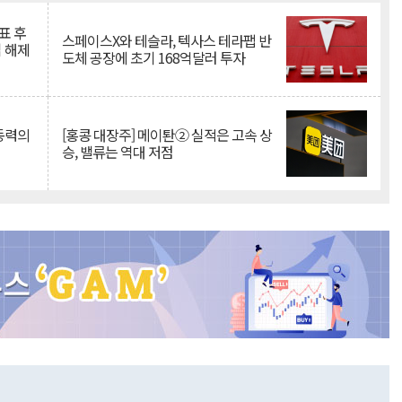
표 후
스페이스X와 테슬라, 텍사스 테라팹 반
 해제
도체 공장에 초기 168억달러 투자
 동력의
[홍콩 대장주] 메이퇀② 실적은 고속 상
승, 밸류는 역대 저점