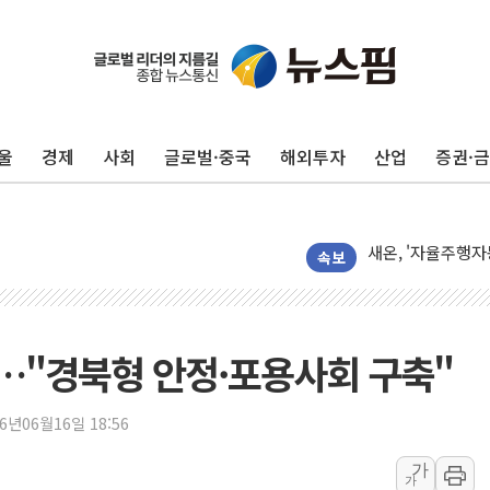
울
경제
사회
글로벌·중국
해외투자
산업
증권·
29CM, 홈·라이
새온, '자율주행자
오에스피, '세계 
속보
사우디 "북·남서 
GLN인터내셔널, 
에이치시티 "에이
…"경북형 안정·포용사회 구축"
에스트래픽, LS 
폭염에 하루 온열질
26년06월16일 18:56
세븐일레븐, 쿠팡
가
가
[특징주] 저가 매