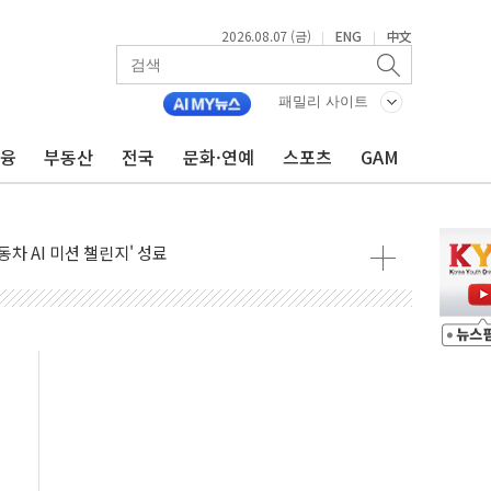
2026.08.07 (금)
ENG
中文
|
|
패밀리 사이트
금융
부동산
전국
문화·연예
스포츠
GAM
프스타일 기획전 '이구홈위크' …최대 90% 할인
동차 AI 미션 챌린지' 성료
고양이의 날' 맞아 네이버와 대규모 프로모션
이란 지휘 아래 동시 공격 임박…에너지·항만 표적"
방한 외국인 QR결제 서비스 확장 나선다
치엔에이치바이오, 휴믹 흡수합병 완료"
일렉트릭 철도신호 사업 인수 계약
환자 208명…누적 사망자 23명·가축 83만마리 폐사
이츠와 손잡고 퀵커머스 확대
수 유입…프리마켓 대형주 소폭 반등