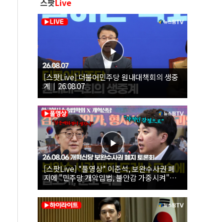
스팟
Live
[스팟Live] 더불어민주당 원내대책회의 생중
계｜26.08.07
[스팟Live] *풀영상* 이준석, 보완수사권 폐
지에 "민주당 개악입법, 불안감 가중시켜"｜
26.08.06 개혁신당 보완수사권 폐지 토론회