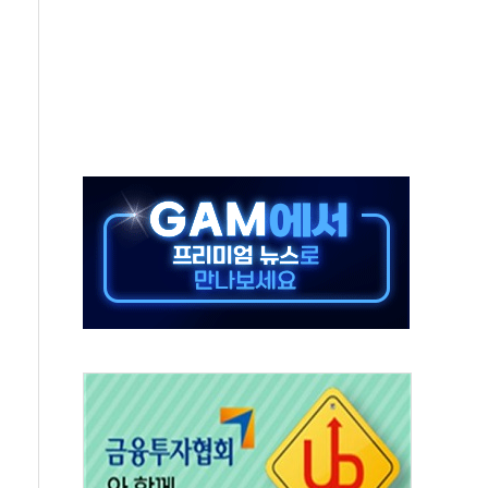
프 'TACO' 조롱 "쇼외교...더 이상 필요 없다"
 오뚜기몰 대잔치' …경품·할인 혜택 풍성
로 숨 고르기…매출 16% 늘고 영업이익은 제자리
그, '직잭뷰티 페스타'…최대 91% 할인
 인천공항서 '팔도음식대전'
취약계층 위해 53억원 상당 통큰 기부
이떡 제조업 '생계형 적합업종' 재지정...5년 더 보호
 인하에도 추가 완화 불확실성에 1.2% 하락 마감
ICK] 李, 오늘 부동산 2차 회의 外
창구 된 '트래블카드'…휴가철 넘어 장기 고객 묶는다