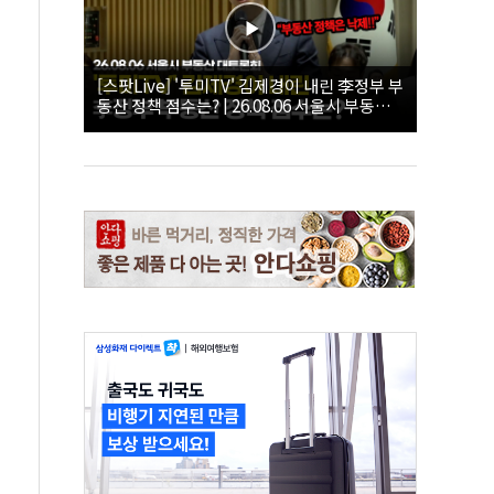
[스팟Live] '투미TV' 김제경이 내린 李정부 부
동산 정책 점수는? | 26.08.06 서울시 부동산
대토론회