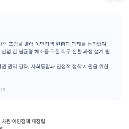
이란 협상단장, 트럼
오뚜기, '2026
네이버, AI 투자
카카오스타일 지그재
풀무원푸드앤컬처,
민정책 포럼을 열어 이민정책 현황과 과제를 논의했다
애경산업, 서울시 
산업 간 불균형 해소를 위한 직무 전환 과정 설계 필
중기부, 떡국·떡볶
인권·권익 강화, 사회통합과 안정적 정착 지원을 위한
[브라질증시] 금리
[뉴스핌 이 시각 P
카드사 고객 유입 
어요.
략 차원 이민정책 재정립