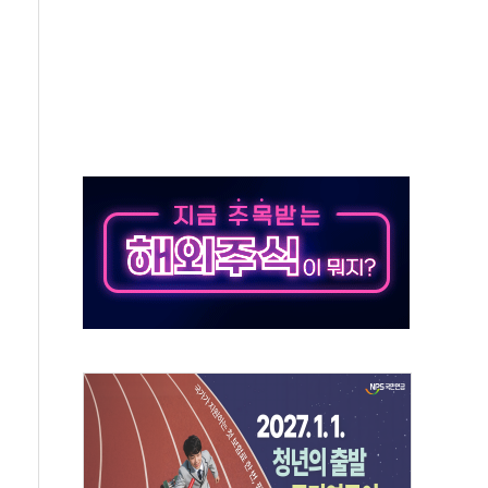
름…수도권 집중 완화 전환점"
 주재… "전폭적 공급 확대·속도전 총력"
…美 태양광주 급등
해도 놀랍지 않아"
태양광 착공…여의도 1.6배 규모