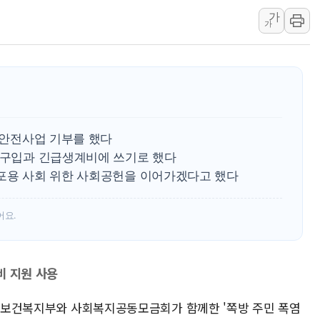
가
李 "해남 태양광, 대한민국 다음 100년 밑거
가
李 대통령, '6시간 마라톤 부동산 2차 회의'
트럼프, 中 겨냥 폴리실리콘 관세 15% 부과
[사진] 빈살만과 에르도안의 만남
이란와이어 "이란 최고지도자 위독…곧 사망
남동발전, 해남군에 국내 최대 규모 400MW 
염 안전사업 기부를 했다
기 구입과 긴급생계비에 쓰기로 했다
 포용 사회 위한 사회공헌을 이어가겠다고 했다
어요.
비 지원 사용
행은 보건복지부와 사회복지공동모금회가 함께한 '쪽방 주민 폭염