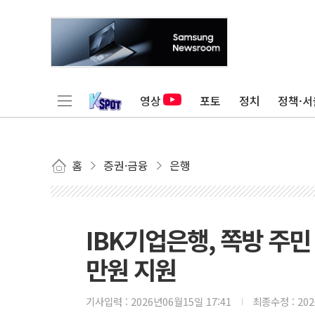
영상
포토
정치
정책·서
홈
증권·금융
은행
IBK기업은행, 쪽방 주민
만원 지원
기사입력 :
2026년06월15일 17:41
최종수정 :
20