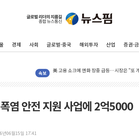
미 연준 매파 기세 꺾이나…고용 감소에 9월 
[종합] 이슬람 수니파 3국, '공동방위협정' 
트럼프, 백신·자폐증 행정명령 검토…"이르면
울
경제
사회
글로벌·중국
해외투자
산업
증권·
美 항소법원, 백악관 무도회장 공사 중단 명
이란 핵심 원유 수출항 '하르그섬', 최근 1주일
美 고용 쇼크에 엔화 장중 급등…시장은 "또 
[AI MY 뉴스] 뉴욕 반도체주 프리뷰...美 고
속보
뉴욕증시 프리뷰, 美 고용 쇼크에 금리 인상 
[종합] 美 7월 고용 2만3000명 감소 '쇼크'
[사진] 이슬람 수니파 3개국, 공동방위협정 
 폭염 안전 지원 사업에 2억5000
뉴욕증시 개장 전 특징주...아틀라시안·클
보훈부, 미 DPAA와 MOU… "6·25 미군 실
트럼프 "금리 내려야"…파월 때와 달리 워시엔
26년06월15일 17:41
특정 정치인 측근 포항시 정책특보 내정설...포