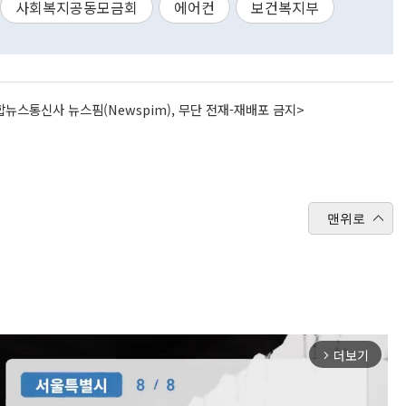
사회복지공동모금회
에어컨
보건복지부
뉴스통신사 뉴스핌(Newspim), 무단 전재-재배포 금지>
맨위로
더보기
arrow_forward_ios