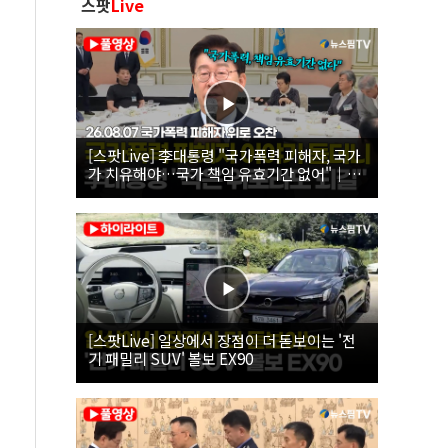
스팟
Live
[스팟Live] 李대통령 "국가폭력 피해자, 국가
가 치유해야…국가 책임 유효기간 없어"｜
26.08.07 국가폭력 피해자 위로 오찬
[스팟Live] 일상에서 장점이 더 돋보이는 '전
기 패밀리 SUV' 볼보 EX90