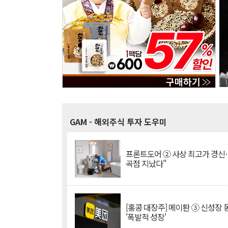
GAM
- 해외주식 투자 도우미
프론트도어 ② 사상 최고가 경신
곡점 지났다"
[홍콩 대장주] 메이퇀 ③ 신성장
'폭발적 성장'