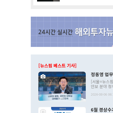
[뉴스핌 베스트 기사]
정동영 업무
[서울=뉴스핌
안보 분야 정
평화공존 발전
2026-08-06 06:
발언 중에는 
언한 것이 있
령은 공개적으
6월 경상수
주의적 희망에