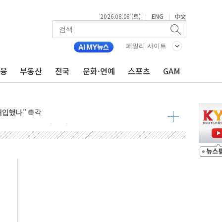
2026.08.08 (토)
ENG
中文
|
|
동결 전망 우세
체결… 이스라엘·이란 위협에 맞설 자체 억지력 강화
패밀리 사이트
 다음 주"
금융
부동산
전국
문화·연예
스포츠
GAM
령…트럼프 제동
 이상 '올스톱'… 美 해상봉쇄 영향
개입했나" 촉각
용 쇼크에 반도체주 '활짝'
우려 후퇴…나스닥 선물 1%대 상승
…9월 금리 인상 기대 후퇴
체결
라우드플레어·태양광주↑ VS 트레이드데스크·웬디스↓
종자 7359명 끝까지 찾겠다"
 톤 낮춰
항시 '시끌'