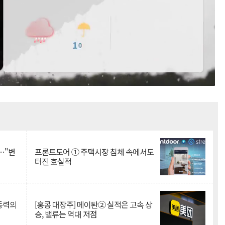
Mute
…"변
프론트도어 ① 주택시장 침체 속에서도
터진 호실적
 동력의
[홍콩 대장주] 메이퇀② 실적은 고속 상
승, 밸류는 역대 저점