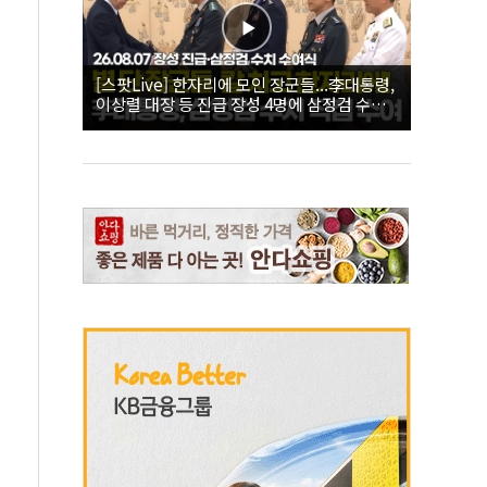
[스팟Live] 한자리에 모인 장군들...李대통령,
이상렬 대장 등 진급 장성 4명에 삼정검 수치
직접 수여｜26.08.07 장성 진급·삼정검 수치
수여식