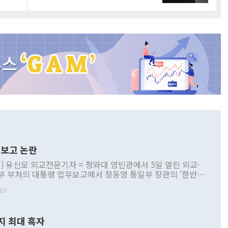
보고 논란
] 유신모 외교전문기자 = 청와대 영빈관에서 5일 열린 외교·
부 부처의 대통령 업무보고에서 정동영 통일부 장관의 '한반도
 구상'과 업무보고 발언이 논란을 빚고 있다. 이날 정 장관의
10
정부 내 조율을 거치지 않은 사안을 정책으로 추진하겠다고 공
는가 하면 사실 관계에 맞지 않은 설명도 있었다. 이재명 대통
로 신중을 기해 달라고 경고했고, 조현 외교부 장관은 '이상
지 최대 흑자
 근거한 비현실적 구상'이라는 비판을 내놨다. 그동안 정 장