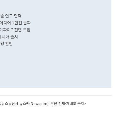
기술 연구 협력
이디어 1만건 돌파
와이파이7 전면 도입
레이시아 출시
티빙 할인
뉴스통신사 뉴스핌(Newspim), 무단 전재-재배포 금지>