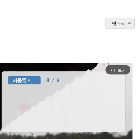
맨위로
더보기
arrow_forward_ios