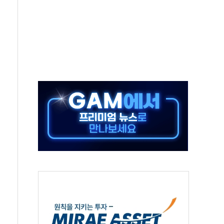
시간당 30mm 강한 비...호우 피해 없어
방…野 "청년 우롱 기괴" vs 與 "송구한 해프닝"
 2026'서 어린이 과학연극 2편 수상
우스' 잠실점, 직장인 핫플레이스로 부상
정 조율 완료…초고가·비거주 1주택 등 여론 수렴"
쇄 추돌…7세 남아 등 4명 부상
"…LG유플러스, AI 홈네트워크 구현 첫발