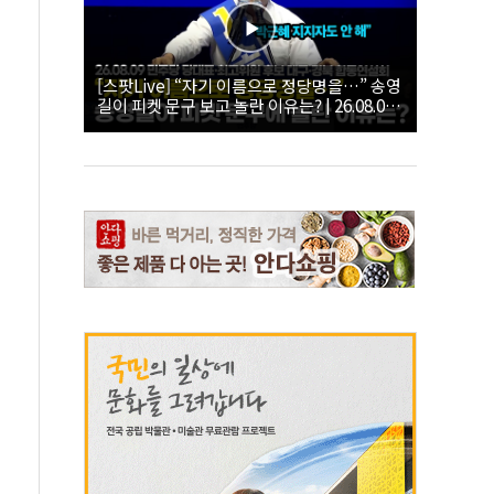
[스팟Live] “자기 이름으로 정당명을…” 송영
길이 피켓 문구 보고 놀란 이유는? | 26.08.09
더불어민주당 당대표·최고위원 후보 대구·경
북 합동연설회