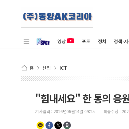
영상
포토
정치
정책·서
홈
산업
ICT
"힘내세요" 한 통의 응
기사입력 :
2026년06월14일 09:25
최종수정 :
20