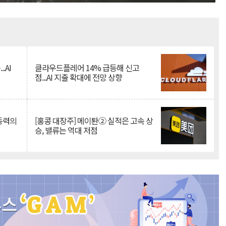
Mute
.AI
클라우드플레어 14% 급등해 신고
점...AI 지출 확대에 전망 상향
 동력의
[홍콩 대장주] 메이퇀② 실적은 고속 상
승, 밸류는 역대 저점