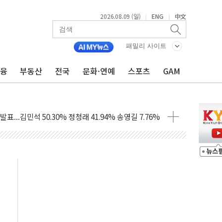
2026.08.09 (일)
ENG
中文
|
|
해 10대 구속…범행 후 반려견도 죽여
패밀리 사이트
 정청래에 승리…金 48.54% vs 鄭 44.40%
금융
부동산
전국
문화·연예
스포츠
GAM
경선 결과...김민석 48.54% 정청래 44.40%
발표...김민석 47.37% 정청래 45.71% 송영길 6.92%
발표...정청래 47.82% 김민석 46.35% 송영길 5.83%
발표...김민석 50.30% 정청래 41.94% 송영길 7.76%
객 400명 맞이…"마음 잇는 시간 되길"
 지급 확정되나…재상고 앞두고 막판 셈법
'행복상자' 전달
극기 거꾸로' 논란…이틀만에 철거
 예술·체육요원 최대 33% 감축
 역대 최대폭 감소한 9.4%↓…유통업계 양극화 심화
 특사'로 콜롬비아 대통령 취임식 참석