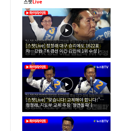
스팟
Live
[스팟Live] 정청래 대구 승리에도 1622표
차…강원·TK 경선 이긴 김민석 1위 수성 |
26.08.09 더불어민주당 당대표·최고위원 후
보 대구·경북 합동연설회
[스팟Live] “맞습니다! 교체해야 합니다!”…
정청래, 지도부 교체 주장 ‘정면돌파’ |
26.08.09 더불어민주당 당대표·최고위원 후
보 대구·경북 합동연설회