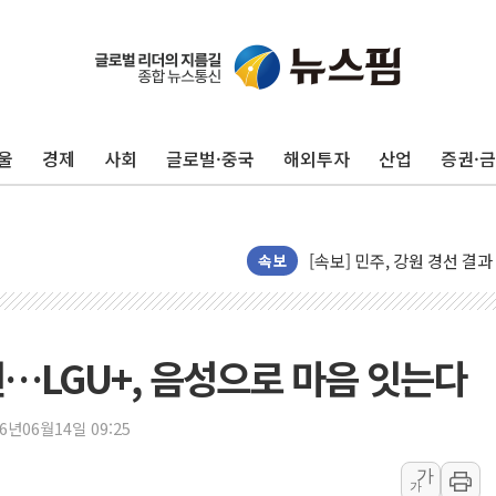
인천서 말다툼 중 어머니 살
김민석, 강원·대구·경북 경선서
울
경제
사회
글로벌·중국
해외투자
산업
증권·
[속보] 민주, 강원·대구·경북 
[속보] 민주, 경북 경선 결과 
[속보] 민주, 대구 경선 결과 
[속보] 민주, 강원 경선 결과 
속보
정재헌 CEO, SKT 장기고
최태원, 노소영에 9440억
하나금융, 명동 소상공인에 
원…LGU+, 음성으로 마음 잇는다
인천시 광복절 현수막 '태
병무청, 보충역 전면 손질…
26년06월14일 09:25
홈플러스發 대형마트 판매,
가
가
윤준병·이해민 의원, '정부