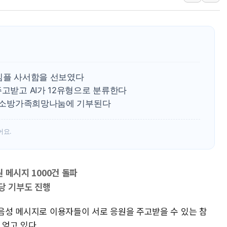
'호우·산사태 주의보' 울진 
여야, 황희 '버스 하우스' 공
풀무원재단, '국제과학연극제
현대그린푸드 '텍사스로드하
與 "세제개편안 8월 말 당
 심플 사서함을 선보였다
경인고속도로서 차량 4대 연
주고받고 AI가 12유형으로 분류한다
립돼 소방가족희망나눔에 기부된다
"AI가 먼저 알아채고 고친다
어요.
원 메시지 1000건 돌파
당 기부도 진행
 음성 메시지로 이용자들이 서로 응원을 주고받을 수 있는 참
 얻고 있다.