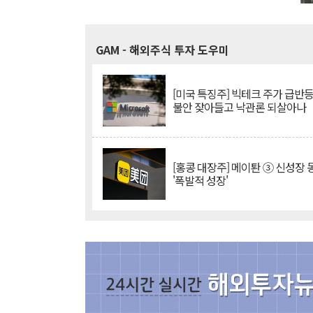
GAM
- 해외주식 투자 도우미
[미국 특징주] 빅테크 주가 급반등..
불안 잦아들고 낙관론 되살아나
[홍콩 대장주] 메이퇀 ③ 신성장
'폭발적 성장'