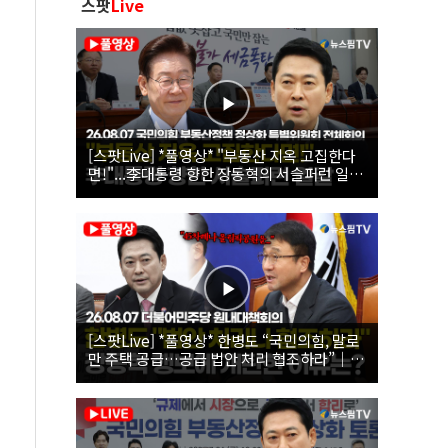
스팟
Live
[스팟Live] *풀영상* "부동산 지옥 고집한다
면!"...李대통령 향한 장동혁의 서슬퍼런 일갈
| 26.08.07 국민의힘 부동산정책 정상화 특별
위원회 전체회의
[스팟Live] *풀영상* 한병도 “국민의힘, 말로
만 주택 공급…공급 법안 처리 협조하라”｜
26.08.07 더불어민주당 원내대책회의