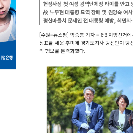
헌정사상 첫 여성 광역단체장 타이틀 안고 
故 노무현 대통령 묘역 참배 및 권양숙 여사
평산마을서 문재인 전 대통령 예방, 최민희
[수원=뉴스핌] 박승봉 기자 = 6·3 지방선
정표를 세운 추미애 경기도지사 당선인이 당선
의 행보를 본격화했다.