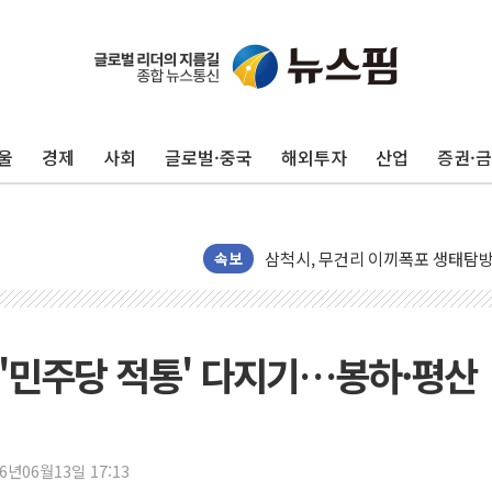
울
경제
사회
글로벌·중국
해외투자
산업
증권·
해군1함대 '창설 80주년' 기념식.
원주시, 첨단의료복합단지 지정 준
삼척시, 무건리 이끼폭포 생태탐방
전남광주 화정역 인근 도로 4중 
속보
청도 문수리 야산서 산불 진화 중.
'해병 순직 책임' 임성근 전 사단장
헥토이노베이션, 상반기 매출 첫 2
'민주당 적통' 다지기…봉하·평산
우리은행, 고창해상풍력에 4000억
NH농협은행, 모두투어 제휴 여행
민병덕 "오늘 67개 점포 영업 재
26년06월13일 17:13
하나금융이 쏘아 올린 CIFO, 