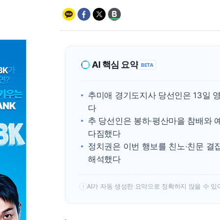
AI 핵심 요약
BETA
추미애 경기도지사 당선인은 13일 
다
추 당선인은 봉하·평산마을 참배와 예
다짐했다
정치권은 이번 행보를 친노·친문 결
해석했다
AI가 자동 생성한 요약으로 정확하지 않을 수 있
!