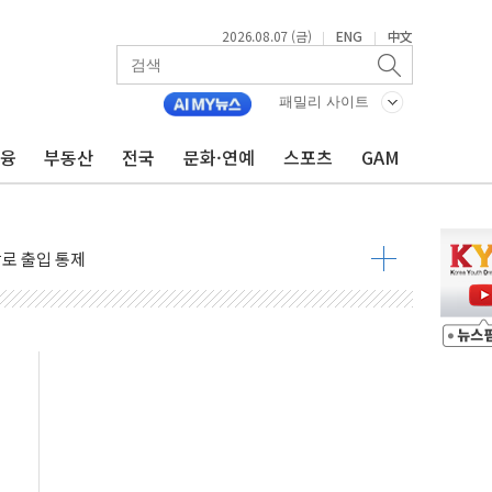
2026.08.07 (금)
ENG
中文
|
|
패밀리 사이트
금융
부동산
전국
문화·연예
스포츠
GAM
..지역축제 '불금전파, 송정'과 상생
비 본격화…'AI 데이터 기반 메디테크 혁신허브' 구상
로 출입 통제
추돌…1명 심정지·5명 부상
..진화헬기 3대 투입
 항소심도 징역 3년
000억원 돌파
 금융 지원
적금 완판
개...장바구니에 홈플러스 담아달라" 호소
금융지주 포용금융 조직개편 신호탄