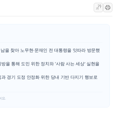
가
종합특검, '尹 관저 이전 감사 무마
가
코스피·코스닥 오전 동반 하락…내
'입추'인데 연일 찜통더위…김성환
"최대 2시간 앞서 침수 예측"…건
유니슨 "국내생산세액공제·인증제
창호 교체하다 난간 무너져…대전서
영남을 찾아 노무현·문재인 전 대통령을 잇따라 방문했
장동혁 "규제와 대출 풀고 재개발
[속보] 종합특검, '尹 관저 이전 
방을 통해 도민 위한 정치와 '사람 사는 세상' 실현을
AI에 승부 건 네이버…내년 AI 
집과 경기 도정 안정화 위한 당내 기반 다지기 행보로
어요.