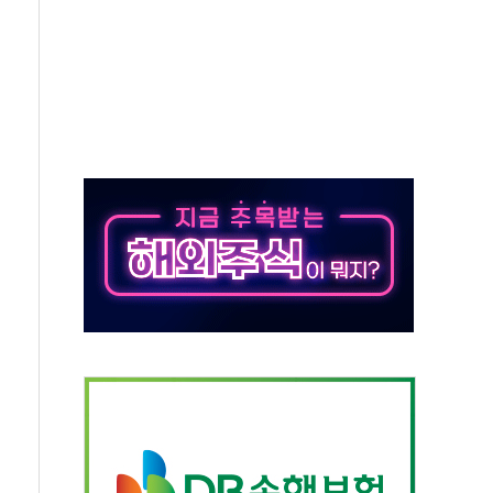
' 유병호 구속 기소
린 종목이 두 배 넘어
 기후부 장관 "예측범위 벗어나도 즉시대응"
설연, AI 위험기상 기술 개발
도 개선 수혜 기대"
 50대 일용직 추락 사망
·재건축 촉진하는 것이 부동산 정상화"
감사 무마' 유병호 감사위원 구속 기소
팩토리 매출 본격화